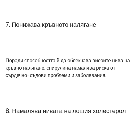
7. Понижава кръвното налягане
Поради способността й да облекчава висоите нива на 
кръвно налягане, спирулина намалява риска от 
сърдечно-съдови проблеми и заболявания.
8. Намалява нивата на лошия холестерол 