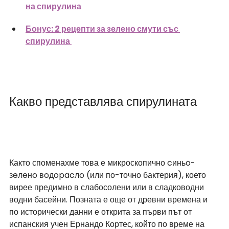
на спирулина
Бонус: 2 рецепти за зелено смути със 
спирулина 
Какво представлява спирулината
Както споменахме това е микроскопично cиньo-
зeлeнo вoдopacлo (или по-точно бактерия), което 
вирее предимно в слабосолени или в сладководни 
водни басейни. Позната е още от древни времена и 
по исторически данни е открита за първи път от 
испанския учен Ернандо Кортес, който по време на 