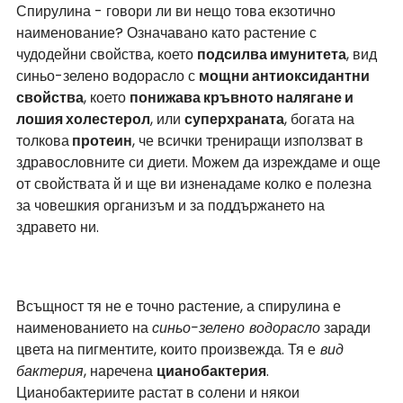
Спирулина - говори ли ви нещо това екзотично 
наименование? Означавано като растение с 
чудодейни свойства, което 
подсилва имунитета
, вид 
синьо-зелено водорасло с 
мощни антиоксидантни 
свойства
, което 
понижава кръвното налягане и 
лошия холестерол
, или 
суперхраната
, богата на 
толкова
 протеин
, че всички трениращи използват в 
здравословните си диети. Можем да изреждаме и още 
от свойствата й и ще ви изненадаме колко е полезна 
за човешкия организъм и за поддържането на 
здравето ни. 
Всъщност тя не е точно растение, а спирулина е 
наименованието на 
синьо-зелено водорасло
 заради 
цвета на пигментите, които произвежда. Тя е
 вид 
бактерия
, наречена 
цианобактерия
. 
Цианобактериите растат в солени и някои 