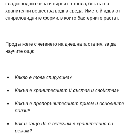
сладководни езера и виреят в топла, богата на 
хранителни вещества водна среда. Името й идва от 
спираловидните форми, в които бактериите растат.
Продължете с четенето на днешната статия, за да 
научите още:
Какво е това спирулина?
Какъв е хранителният й състав и свойства?
Какъв е препоръчителният прием и основните 
ползи?
Как и защо да я включим в хранителния си 
режим?