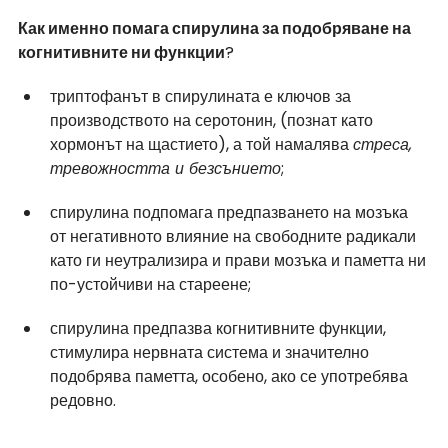
Как именно помага спирулина за подобряване на 
когнитивните ни функции
?
триптофанът в спирулината е ключов за 
производството на серотонин, (познат като 
хормонът на щастието), а той намалява 
стреса, 
тревожността и безсънието
;
спирулина подпомага предпазването на мозъка 
от негативното влияние на свободните радикали 
като ги неутрализира и прави мозъка и паметта ни 
по-устойчиви на стареене;
спирулина предпазва когнитивните функции, 
стимулира нервната система и значително 
подобрява паметта, особено, ако се употребява 
редовно.