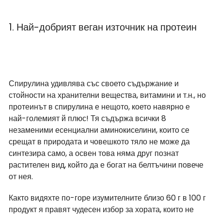
1. Най-добрият веган източник на протеин
Спирулина удивлява със своето съдържание и 
стойности на хранителни вещества, витамини и т.н., но 
протеинът в спирулина е нещото, което навярно е 
най-големият й плюс! Тя съдържа всички 8 
незаменими есенциални аминокиселини, които се 
срещат в природата и човешкото тяло не може да 
синтезира само, а освен това няма друг познат 
растителен вид, който да е богат на белтъчини повече 
от нея. 
Както видяхте по-горе изумителните близо 60 г в 100 г 
продукт я правят чудесен избор за хората, които не 