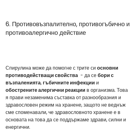
6. Противовъзпалително, противогъбично и 
противоалергично действие
Спирулина може да помогне с трите си 
основни 
противодействащи свойства
  - да се 
бори с 
възпаленията
, 
гъбичните инфекции
 и 
обострените алергични реакции
 в организма. Това 
я прави незаменима съставка от разнообразния и 
здравословен режим на хранене, защото не веднъж 
сме споменавали, че здравословното хранене е в 
основата на това да се поддържаме здрави, силни и 
енергични.