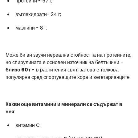
протеини - 57 г;
въглехидрати- 24 г;
мазнини - 8 г.
Може би ви звучи нереална стойността на протеините, 
но спирулината е основен източник на белтъчини - 
близо 60 г 
- в раститения свят, затова е толкова 
популярна сред спортуващите хора и вегетарианците.
Какви още витамини и минерали се съдържат в 
нея
:
витамин C;