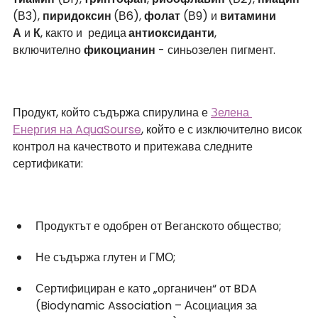
(В3), 
пиридоксин 
(В6), 
фолат
 (В9) и 
витамини 
А
 и 
К
, както и  редица
 антиоксиданти
, 
включително 
фикоцианин
 - синьозелен пигмент.
Продукт, който съдържа спирулина е 
Зелена 
Енергия на AquaSourse
, който е с изключително висок 
контрол на качеството и притежава следните 
сертификати:
Продуктът е одобрен от Веганското общество;
Не съдържа глутен и ГМО;
Сертифициран е като „органичен“ от BDA 
(Biodynamic Association – Асоциация за 