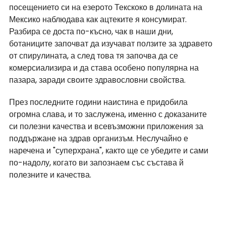
посещението си на езерото Текскоко в долината на 
Мексико наблюдава как ацтеките я консумират. 
Разбира се доста по-късно, чак в наши дни, 
ботаниците започват да изучават ползите за здравето 
от спирулината, а след това тя започва да се 
комерсиализира и да става особено популярна на 
пазара, заради своите здравословни свойства.
През последните години наистина е придобила 
огромна слава, и то заслужена, именно с доказаните 
си полезни качества и всевъзможни приложения за 
поддържане на здрав организъм. Неслучайно е 
наречена и "суперхрана", както ще се убедите и сами 
по-надолу, когато ви запознаем със състава й 
полезните и качества. 