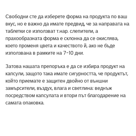
Свободни сте да изберете форма на продукта по ваш 
вкус, но е важно да имате предвид, че за направата на 
таблетки се използват т.нар. слепители, а 
прахообразната форма е склонна да се окислява, 
което променя цвета и качеството й, ако не бъде 
използвана в рамките на 7-10 дни.
Затова нашата препоръка е да се избира продукт на 
капсули, защото така имате сигурността, че продуктът, 
който приемате е защитен двойно от външни 
замърсители, въздух, влага и светлина: веднъж 
посредством капсулата и втори път благодарение на 
самата опаковка.