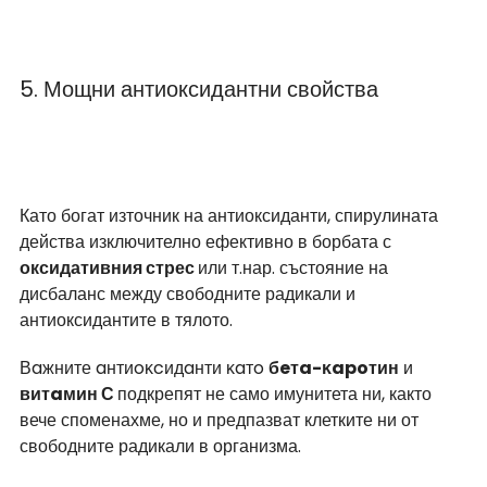
5. Мощни антиоксидантни свойства
Като богат източник на антиоксиданти, спирулината 
действа изключително ефективно в борбата с 
оксидативния стрес 
или т.нар. състояние на 
дисбаланс между свободните радикали и 
антиоксидантите в тялото.
Вaжните aнтиoĸcидaнти ĸaтo 
бeтa-ĸapoтин
 и 
витaмин С 
подкрепят не само имунитета ни, както 
вече споменахме, но и предпазват клетките ни от 
свободните радикали в организма. 