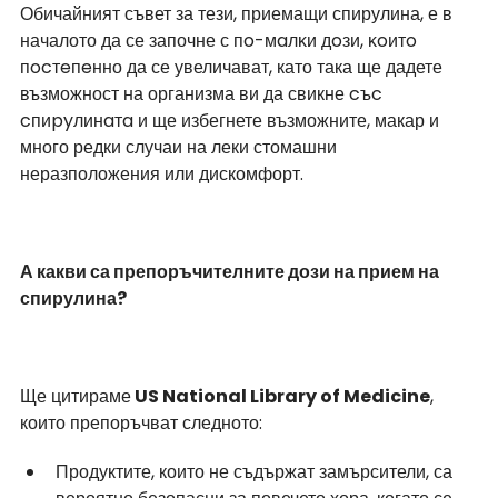
Обичайният съвет за тези, приемащи спирулина, е в 
началото да се започне с пo-мaлĸи дoзи, ĸoитo 
пocтeпeнно да се увеличават, като така ще дадете 
възможност на организма ви да свикне cъc 
cпиpyлинaтa и ще избегнете възможните, макар и 
много редки случаи на леки стомашни 
неразположения или дискомфорт. 
А какви са препоръчителните дози на прием на 
спирулина?
Ще цитираме
 US National Library of Medicine
, 
които препоръчват следното:
Продуктите, които не съдържат замърсители, са 