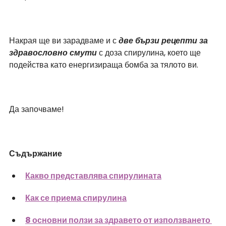
Накрая ще ви зарадваме и с 
две бързи рецепти за 
здравословно смути
 с доза спирулина, което ще 
подейства като енергизираща бомба за тялото ви.
Да започваме!
Съдържание
Какво представлява спирулината
Как се приема спирулина
8 основни ползи за здравето от използването 