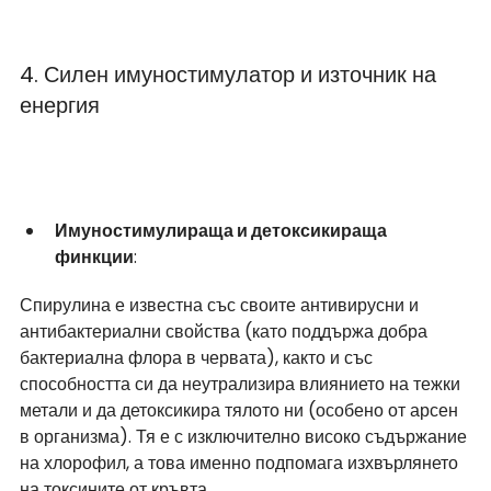
4. Силен имуностимулатор и източник на 
енергия 
Имуностимулираща и детоксикираща 
финкции
:
Спирулина е известна със своите антивирусни и 
антибактериални свойства (като поддържа добра 
бактериална флора в червата), както и със 
способността си да неутрализира влиянието на тежки 
метали и да детоксикира тялото ни (особено от арсен 
в организма). Тя е с изключително високо съдържание 
на хлорофил, а това именно подпомага изхвърлянето 
на токсините от кръвта.