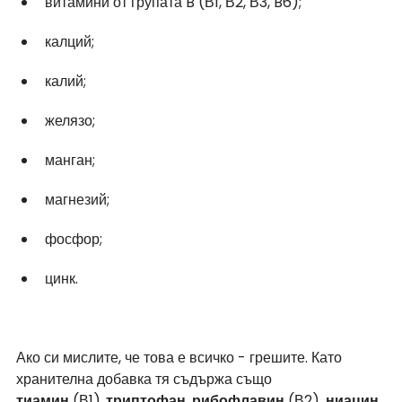
витамини от групата B (В1, В2, В3, B6);
калций;
калий;
желязо;
манган;
магнезий;
фосфор;
цинк.
Ако си мислите, че това е всичко - грешите. Като 
хранителна добавка тя съдържа също 
тиамин
 (В1),
 триптофан
, 
рибофлавин
 (В2), 
ниацин 