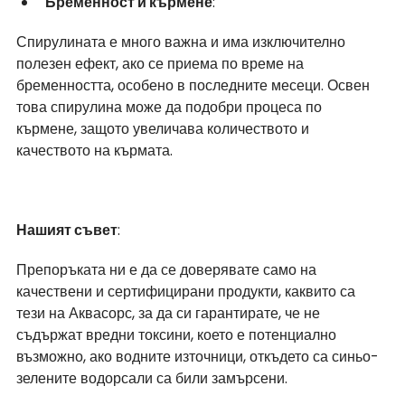
Бременност и кърмене
:
Спирулината е много важна и има изключително 
полезен ефект, ако се приема по време на 
бременността, особено в последните месеци. Освен 
това спирулина може да подобри процеса по 
кърмене, защото увеличава количеството и 
качеството на кърмата.
Нашият съвет
:
Препоръката ни е да се доверявате само на 
качествени и сертифицирани продукти, каквито са 
тези на Аквасорс, за да си гарантирате, че не 
съдържат вредни токсини, което е потенциално 
възможно, ако водните източници, откъдето са синьо-
зелените водорсали са били замърсени. 