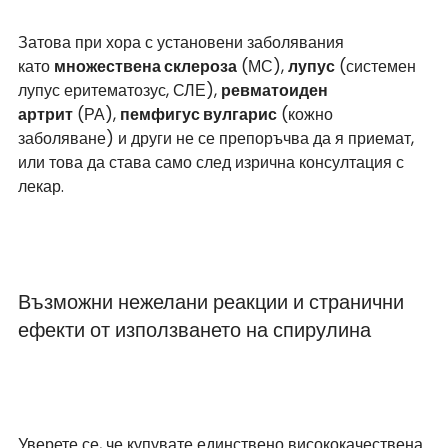
Затова при хора с установени заболявания 
като 
множествена склероза
 (МС), 
лупус
 (системен 
лупус еритематозус, СЛЕ), 
ревматоиден 
артрит
 (РА), 
пемфигус вулгарис
 (кожно 
заболяване) и други не се препоръчва да я приемат, 
или това да става само след изрична консултация с 
лекар.
Възможни нежелани реакции и странични 
ефекти от използването на спирулина
Уверете се, че купувате единствено висококачествена 