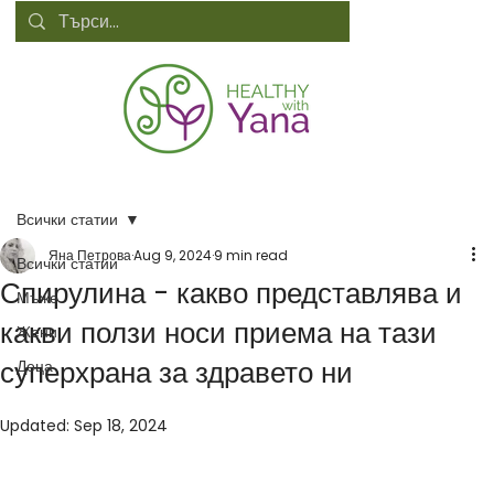
Всички статии
Яна Петрова
Aug 9, 2024
9 min read
Всички статии
Спирулина - какво представлява и
Мъже
какви ползи носи приема на тази
Жени
суперхрана за здравето ни
Деца
Updated:
Sep 18, 2024