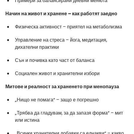
Примери за балансирани дневни менюта
Начин на живот и хранене – как работят заедно
Физическа активност – приятел на метаболизма
Управление на стреса – йога, медитация, 
дихателни практики
Сън и почивка като част от баланса
Социален живот и хранителни избори
Митове и реалност за храненето при менопауза
„Нищо не помага“ – защо е погрешно
„Трябва да гладувам, за да запазя форма“ – мит 
или истина
„Всички хранителни добавки са еднакви“ – какво 