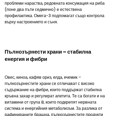
проблеми нараства, редовната консумация на риба 
(поне два пъти седмично) е естествена 
профилактика. Омега-3 подпомагат също контрола 
върху настроението и съня.
Пълнозърнести храни – стабилна 
енергия и фибри
Овес, киноа, кафяв ориз, елда, ечемик – 
пълнозърнестите храни се отличават с високо 
съдържание на фибри, които поддържат стабилна 
кръвна захар и регулират апетита. Те са богати и на 
витамини от група B, които подкрепят нервната 
система и енергийния метаболизъм. За разлика от 
рафинираните брашна, пълнозърнестите продукти 