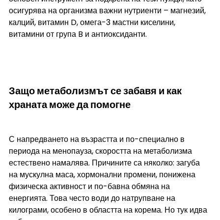
осигурява на организма важни нутриенти – магнезий, 
калций, витамин D, омега-3 мастни киселини, 
витамини от група B и антиоксиданти.
Защо метаболизмът се забавя и как 
храната може да помогне
С напредването на възрастта и по-специално в 
периода на менопауза, скоростта на метаболизма 
естествено намалява. Причините са няколко: загуба 
на мускулна маса, хормонални промени, понижена 
физическа активност и по-бавна обмяна на 
енергията. Това често води до натрупване на 
килограми, особено в областта на корема. Но тук идва 