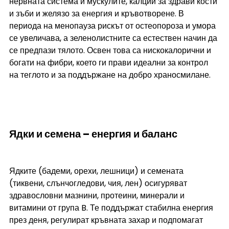
нервната система и мускулите, калций за здрави кости 
и зъби и желязо за енергия и кръвотворене. В 
периода на менопауза рискът от остеопороза и умора 
се увеличава, а зеленолистните са естествен начин да 
се предпази тялото. Освен това са нискокалорични и 
богати на фибри, което ги прави идеални за контрол 
на теглото и за поддържане на добро храносмилане.
Ядки и семена – енергия и баланс
Ядките (бадеми, орехи, лешници) и семената 
(тиквени, слънчогледови, чия, лен) осигуряват 
здравословни мазнини, протеини, минерали и 
витамини от група B. Те поддържат стабилна енергия 
през деня, регулират кръвната захар и подпомагат 