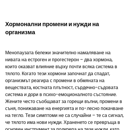
Хормонални промени и нужди на 
организма
Менопаузата бележи значително намаляване на 
нивата на естроген и прогестерон – два хормона, 
които оказват влияние върху почти всяка система в 
тялото. Когато тези хормони започнат да спадат, 
организмът реагира с промени в обмяната на 
веществата, костната плътност, сърдечно-съдовата 
система и дори в психо-емоционалното състояние. 
Жените често съобщават за горещи вълни, промени в 
съня, понижаване на енергията и по-лесно покачване 
на тегло. Тези симптоми не са случайни – те са сигнал, 
че тялото има нови нужди. Храненето се превръща в 
основен инструмент за подкрепа на тези нужди, като 