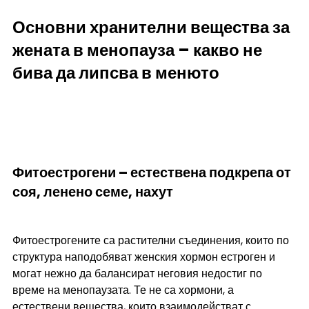
Основни хранителни вещества за 
жената в менопауза – какво не 
бива да липсва в менюто
Фитоестрогени – естествена подкрепа от 
соя, ленено семе, нахут
Фитоестрогените са растителни съединения, които по 
структура наподобяват женския хормон естроген и 
могат нежно да балансират неговия недостиг по 
време на менопаузата. Те не са хормони, а 
естествени вещества, които взаимодействат с 