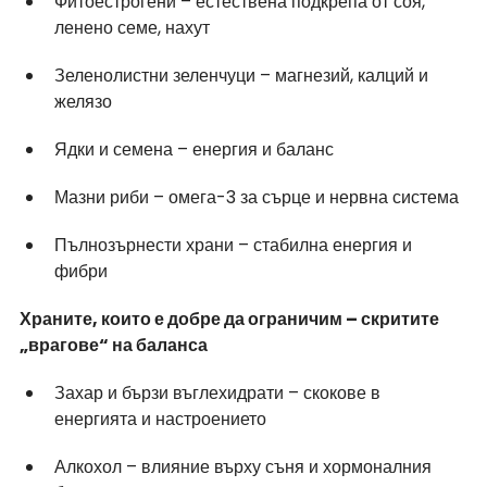
Фитоестрогени – естествена подкрепа от соя, 
ленено семе, нахут
Зеленолистни зеленчуци – магнезий, калций и 
желязо
Ядки и семена – енергия и баланс
Мазни риби – омега-3 за сърце и нервна система
Пълнозърнести храни – стабилна енергия и 
фибри
Храните, които е добре да ограничим – скритите 
„врагове“ на баланса
Захар и бързи въглехидрати – скокове в 
енергията и настроението
Алкохол – влияние върху съня и хормоналния 