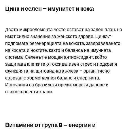
Цинк и селен – имунитет и кожа
Двата микроелемента често остават на заден план, но 
имат силно значение за женското здраве. Цинкът 
подпомага регенерацията на кожата, заздравяването 
на косата и ноктите, както и баланса на имунната 
система. Селенът е мощен антиоксидант, който 
защитава клетките от оксидативен стрес и подкрепя 
функцията на щитовидната жлеза – орган, тясно 
свързан с хормоналния баланс и енергията. 
Източници са бразилски орехи, морски дарове и 
пълнозърнести храни.
Витамини от група B – енергия и 