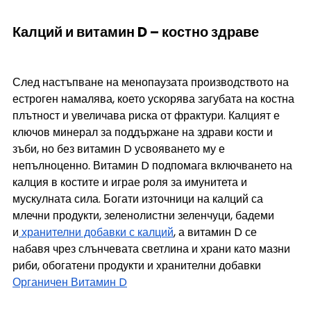
Калций и витамин D – костно здраве
След настъпване на менопаузата производството на 
естроген намалява, което ускорява загубата на костна 
плътност и увеличава риска от фрактури. Калцият е 
ключов минерал за поддържане на здрави кости и 
зъби, но без витамин D усвояването му е 
непълноценно. Витамин D подпомага включването на 
калция в костите и играе роля за имунитета и 
мускулната сила. Богати източници на калций са 
млечни продукти, зеленолистни зеленчуци, бадеми 
и
 хранителни добавки с калций
, а витамин D се 
набавя чрез слънчевата светлина и храни като мазни 
риби, обогатени продукти и хранителни добавки 
Органичен Витамин D