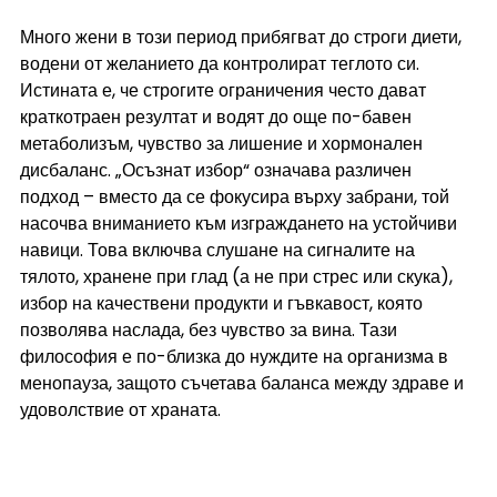
Много жени в този период прибягват до строги диети, 
водени от желанието да контролират теглото си. 
Истината е, че строгите ограничения често дават 
краткотраен резултат и водят до още по-бавен 
метаболизъм, чувство за лишение и хормонален 
дисбаланс. „Осъзнат избор“ означава различен 
подход – вместо да се фокусира върху забрани, той 
насочва вниманието към изграждането на устойчиви 
навици. Това включва слушане на сигналите на 
тялото, хранене при глад (а не при стрес или скука), 
избор на качествени продукти и гъвкавост, която 
позволява наслада, без чувство за вина. Тази 
философия е по-близка до нуждите на организма в 
менопауза, защото съчетава баланса между здраве и 
удоволствие от храната.