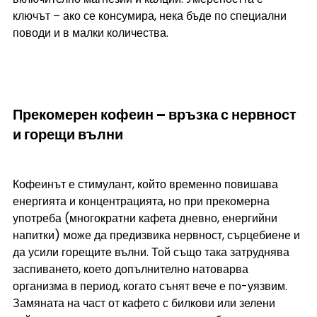
ключът – ако се консумира, нека бъде по специални 
поводи и в малки количества.
Прекомерен кофеин – връзка с нервност 
и горещи вълни
Кофеинът е стимулант, който временно повишава 
енергията и концентрацията, но при прекомерна 
употреба (многократни кафета дневно, енергийни 
напитки) може да предизвика нервност, сърцебиене и 
да усили горещите вълни. Той също така затруднява 
заспиването, което допълнително натоварва 
организма в период, когато сънят вече е по-уязвим. 
Замяната на част от кафето с билкови или зелени 