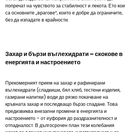
попречат на чувството за стабилност и лекота. Ето кои 
са основните „врагове“, които е добре да ограничите, 
без да изпадате в крайности.
Захар и бързи въглехидрати – скокове в 
енергията и настроението
Прекомерният прием на захар и рафинирани 
въглехидрати (сладкиши, бял хляб, тестени изделия, 
газирани напитки) води до рязко покачване на 
кръвната захар и последващо бързо спадане. Това 
предизвиква внезапни промени в енергията и 
настроението – от еуфория до раздразнителност и 
отпадналост. В дългосрочен план тези колебания 