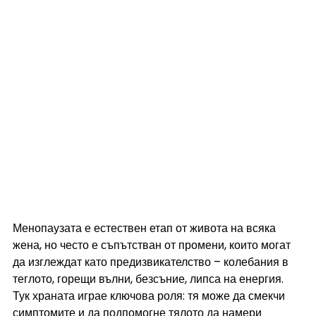
Менопаузата е естествен етап от живота на всяка 
жена, но често е съпътстван от промени, които могат 
да изглеждат като предизвикателство – колебания в 
теглото, горещи вълни, безсъние, липса на енергия. 
Тук храната играе ключова роля: тя може да смекчи 
симптомите и да подпомогне тялото да намери 