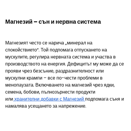
Магнезий – сън и нервна система
Магнезият често се нарича „минерал на 
спокойствието“. Той подпомага отпускането на 
мускулите, регулира нервната система и участва в 
производството на енергия. Дефицитът му може да се 
прояви чрез безсъние, раздразнителност или 
мускулни крампи – все по-чести проблеми в 
менопаузата. Включването на магнезий чрез ядки, 
семена, бобови, пълнозърнести продукти 
или
 хранителни добавки с Магнезий 
подпомага съня и 
намалява усещането за напрежение.