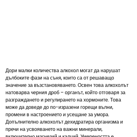
Дори малки количества алкохол могат да нарушат 
дълбоките фази на съня, които са от решаващо 
значение за възстановяването. Освен това алкохолът 
натоварва черния дроб – органът, който отговаря за 
разграждането и регулирането на хормоните. Това 
може да доведе до по-изразени горещи вълни, 
промени в настроението и усещане за умора. 
Допълнително алкохолът дехидратира организма и 
пречи на усвояването на важни минерали, 
включително магнезий и калций. Умереността е 