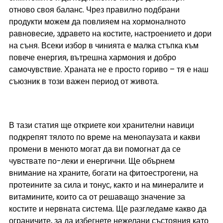
отново своя баланс. Чрез правилно подбрани 
продукти можем да повлияем на хормоналното 
равновесие, здравето на костите, настроението и дори 
на съня. Всеки избор в чинията е малка стъпка към 
повече енергия, вътрешна хармония и добро 
самочувствие. Храната не е просто гориво – тя е наш 
съюзник в този важен период от живота.
В тази статия ще откриете кои хранителни навици 
подкрепят тялото по време на менопаузата и какви 
промени в менюто могат да ви помогнат да се 
чувствате по-леки и енергични. Ще обърнем 
внимание на храните, богати на фитоестрогени, на 
протеините за сила и тонус, както и на минералите и 
витамините, които са от решаващо значение за 
костите и нервната система. Ще разгледаме какво да 
ограничите, за да избегнете нежелани състояния като 