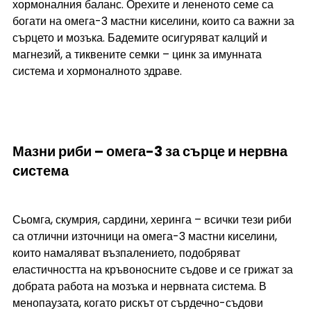
хормоналния баланс. Орехите и лененото семе са 
богати на омега-3 мастни киселини, които са важни за 
сърцето и мозъка. Бадемите осигуряват калций и 
магнезий, а тиквените семки – цинк за имунната 
система и хормоналното здраве.
Мазни риби – омега-3 за сърце и нервна 
система
Сьомга, скумрия, сардини, херинга – всички тези риби 
са отлични източници на омега-3 мастни киселини, 
които намаляват възпалението, подобряват 
еластичността на кръвоносните съдове и се грижат за 
добрата работа на мозъка и нервната система. В 
менопаузата, когато рискът от сърдечно-съдови 