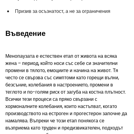
Призив за осъзнатост, а не за ограничения
Въведение
Менопаузата е естествен етап от живота на всяка 
жена – период, който носи със себе си значителни 
промени в тялото, емоциите и начина на живот. Тя 
често се свързва със симптоми като горещи вълни, 
безсъние, колебания в настроението, промени в 
теглото и по-голям риск от загуба на костна плътност. 
Всички тези процеси са пряко свързани с 
хормоналните колебания, които настъпват, когато 
производството на естроген и прогестерон започне да 
намалява. Въпреки че този етап понякога се 
възприема като труден и предизвикателен, подходът 