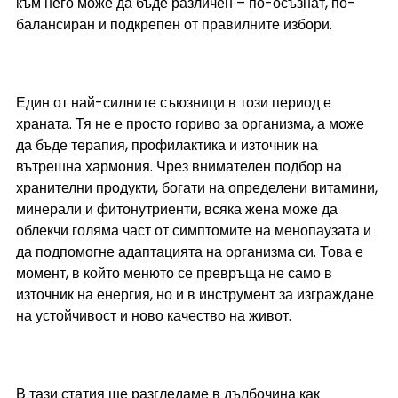
към него може да бъде различен – по-осъзнат, по-
балансиран и подкрепен от правилните избори.
Един от най-силните съюзници в този период е 
храната. Тя не е просто гориво за организма, а може 
да бъде терапия, профилактика и източник на 
вътрешна хармония. Чрез внимателен подбор на 
хранителни продукти, богати на определени витамини, 
минерали и фитонутриенти, всяка жена може да 
облекчи голяма част от симптомите на менопаузата и 
да подпомогне адаптацията на организма си. Това е 
момент, в който менюто се превръща не само в 
източник на енергия, но и в инструмент за изграждане 
на устойчивост и ново качество на живот.
В тази статия ще разгледаме в дълбочина как 