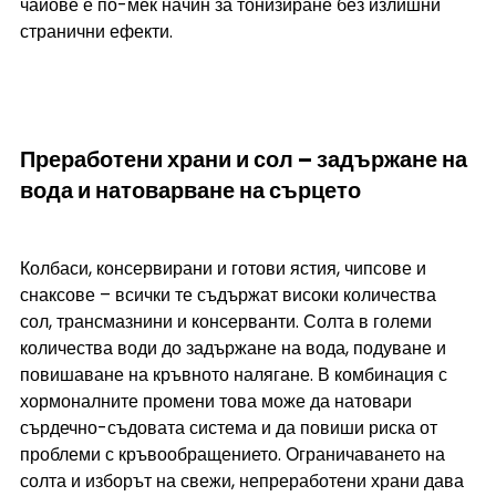
чайове е по-мек начин за тонизиране без излишни 
странични ефекти.
Преработени храни и сол – задържане на 
вода и натоварване на сърцето
Колбаси, консервирани и готови ястия, чипсове и 
снаксове – всички те съдържат високи количества 
сол, трансмазнини и консерванти. Солта в големи 
количества води до задържане на вода, подуване и 
повишаване на кръвното налягане. В комбинация с 
хормоналните промени това може да натовари 
сърдечно-съдовата система и да повиши риска от 
проблеми с кръвообращението. Ограничаването на 
солта и изборът на свежи, непреработени храни дава 