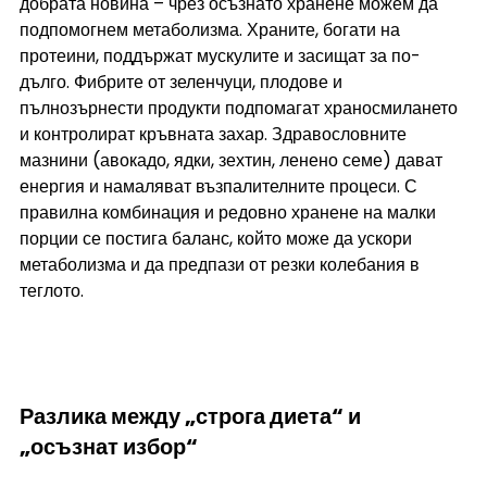
добрата новина – чрез осъзнато хранене можем да 
подпомогнем метаболизма. Храните, богати на 
протеини, поддържат мускулите и засищат за по-
дълго. Фибрите от зеленчуци, плодове и 
пълнозърнести продукти подпомагат храносмилането 
и контролират кръвната захар. Здравословните 
мазнини (авокадо, ядки, зехтин, ленено семе) дават 
енергия и намаляват възпалителните процеси. С 
правилна комбинация и редовно хранене на малки 
порции се постига баланс, който може да ускори 
метаболизма и да предпази от резки колебания в 
теглото.
Разлика между „строга диета“ и 
„осъзнат избор“