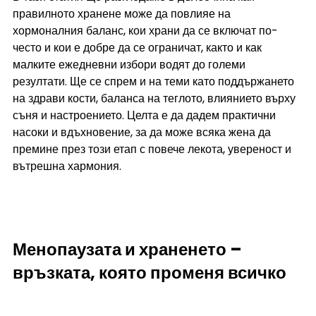
правилното хранене може да повлияе на 
хормоналния баланс, кои храни да се включат по-
често и кои е добре да се ограничат, както и как 
малките ежедневни избори водят до големи 
резултати. Ще се спрем и на теми като поддържането 
на здрави кости, баланса на теглото, влиянието върху 
съня и настроението. Целта е да дадем практични 
насоки и вдъхновение, за да може всяка жена да 
премине през този етап с повече лекота, увереност и 
вътрешна хармония.
Менопаузата и храненето – 
връзката, която променя всичко