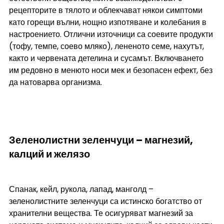
рецепторите в тялото и облекчават някои симптоми 
като горещи вълни, нощно изпотяване и колебания в 
настроението. Отлични източници са соевите продукти 
(тофу, темпе, соево мляко), лененото семе, нахутът, 
както и червената детелина и сусамът. Включването 
им редовно в менюто носи мек и безопасен ефект, без 
да натоварва организма.
Зеленолистни зеленчуци – магнезий, 
калций и желязо
Спанак, кейл, рукола, лапад, манголд – 
зеленолистните зеленчуци са истинско богатство от 
хранителни вещества. Те осигуряват магнезий за 