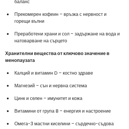
баланс
Прекомерен кофеин – връзка с нервност и 
горещи вълни
Преработени храни и сол – задържане на вода и 
натоварване на сърцето
Хранителни вещества от ключово значение в 
менопаузата
Калций и витамин D – костно здраве
Магнезий – сън и нервна система
Цинк и селен – имунитет и кожа
Витамини от група B – енергия и настроение
Омега-3 мастни киселини – сърдечно-съдова 