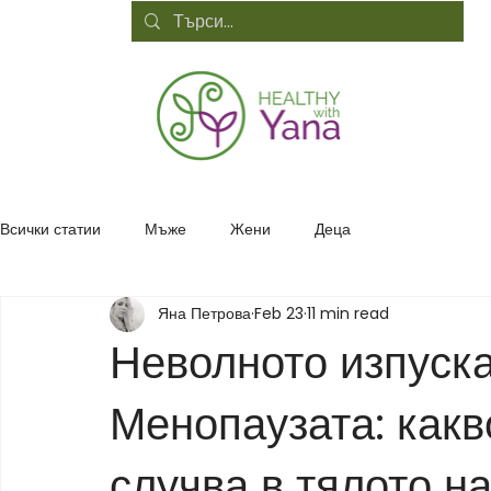
Всички статии
Мъже
Жени
Деца
Яна Петрова
Feb 23
11 min read
Неволното изпуска
Менопаузата: какв
случва в тялото на