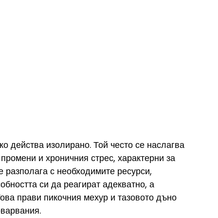
о действа изолирано. Той често се наслагва 
промени и хроничния стрес, характерни за 
не разполага с необходимите ресурси, 
обността си да реагират адекватно, а 
Това прави пикочния мехур и тазовото дъно 
варвания.