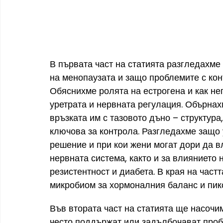
В първата част на статията разгледахме 
на менопаузата и защо проблемите с кон
Обяснихме ролята на естрогена и как не
уретрата и нервната регулация. Обърна
връзката им с тазовото дъно – структура,
ключова за контрола. Разгледахме защо 
решение и при кои жени могат дори да в
нервната система, както и за влиянието
резистентност и диабета. В края на част
микробиом за хормоналния баланс и пик
Във втората част на статията ще насочи
често поддържат или задълбочават проб