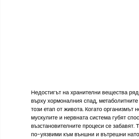
Недостигът на хранителни вещества рядк
върху хормоналния спад, метаболитните 
този етап от живота. Когато организмът 
мускулите и нервната система губят спос
възстановителните процеси се забавят. 
по-уязвими към външни и вътрешни нато