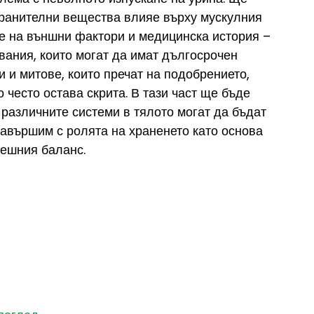
хранителни вещества влияе върху мускулния 
е на външни фактори и медицинска история – 
вания, които могат да имат дългосрочен 
 и митове, които пречат на подобрението, 
о често остава скрита. В тази част ще бъде 
 различните системи в тялото могат да бъдат 
завършим с ролята на храненето като основа 
решния баланс.