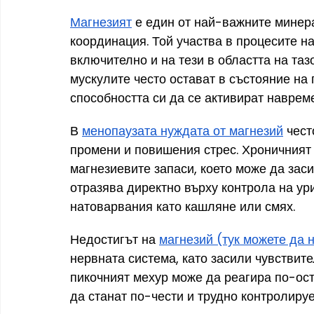
Магнезият
 е един от най-важните минер
координация. Той участва в процесите на
включително и на тези в областта на таз
мускулите често остават в състояние на
способността си да се активират навреме
В 
менопаузата нуждата от магнезий
 чес
промени и повишения стрес. Хроничният 
магнезиевите запаси, което може да заси
отразява директно върху контрола на ур
натоварвания като кашляне или смях.
Недостигът на 
магнезий (тук можете да 
нервната система, като засили чувствите
пикочният мехур може да реагира по-ост
да станат по-чести и трудно контролиру