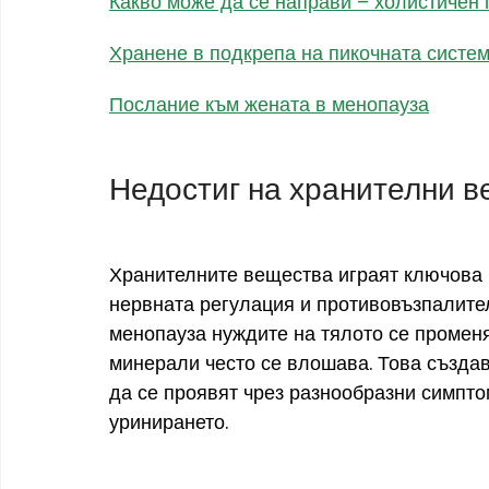
Какво може да се направи – холистичен
Хранене в подкрепа на пикочната систе
Послание към жената в менопауза
Недостиг на хранителни 
Хранителните вещества играят ключова 
нервната регулация и противовъзпалител
менопауза нуждите на тялото се променя
минерали често се влошава. Това създав
да се проявят чрез разнообразни симпто
уринирането.