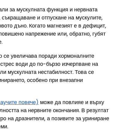
али за мускулната функция и нервната 
 съкращаване и отпускане на мускулите, 
овото дъно. Когато магнезият е в дефицит, 
 повишено напрежение или, обратно, губят 
.
то се увеличава поради хормоналните 
стрес води до по-бързо изчерпване на 
ли мускулната нестабилност. Това се 
инирането, особено при внезапни 
научите повече)
 може да повлияе и върху 
лността на нервните окончания. В резултат 
ро на дразнители, а позивите за уриниране 
еми.