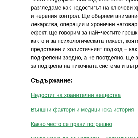
разгледаме как недостигът на ключови 
и нервния контрол. Ще обърнем внимани
лекарства, операции и хронични натовар
ефект. Ще говорим за най-честите грешки
както и за психологическата тежест, коят
представен и холистичният подход – как
подкрепени заедно, а не поотделно. Ще 
за подкрепа на пикочната система и вът
Съдържание:
Недостиг на хранителни вещества
Външни фактори и медицинска история
Какво често се прави погрешно