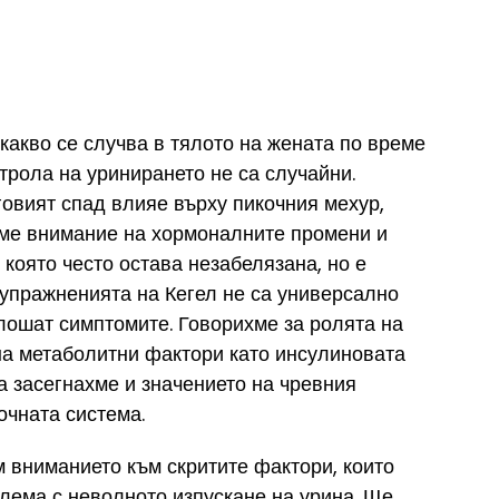
какво се случва в тялото на жената по време 
трола на уринирането не са случайни. 
говият спад влияе върху пикочния мехур, 
хме внимание на хормоналните промени и 
 която често остава незабелязана, но е 
упражненията на Кегел не са универсално 
лошат симптомите. Говорихме за ролята на 
 на метаболитни фактори като инсулиновата 
та засегнахме и значението на чревния 
очната система.
м вниманието към скритите фактори, които 
лема с неволното изпускане на урина. Ще 