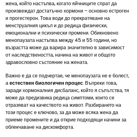
жена, който настъпва, когато яйчниците спрат да 
произвеждат достатъчно хормони – основно естроген 
и прогестерон. Това води до прекратяване на 
менструалния цикъл и до редица физически, 
емоционални и психически промени. Обикновено 
менопаузата настъпва между 45 и 55 години, но 
възрастта може да варира значително в зависимост 
от наследствеността, начина на живот и общото 
здравословно състояние на жената.
Важно е да се подчертае, че менопаузата не е болест, 
а 
естествен биологичен процес
. Въпреки това, 
заради хормоналния дисбаланс, който я съпътства, тя 
може да предизвика редица симптоми, които се 
отразяват на качеството на живот. Разбирането на 
този процес е ключово, за да може всяка жена да 
приеме промените и да открие подходящи начини за 
облекчаване на дискомфорта.