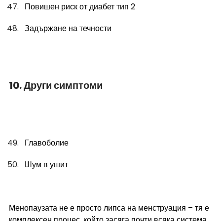
Повишен риск от диабет тип 2
Задържане на течности
10. Други симптоми
Главоболие
Шум в ушит
Менопаузата не е просто липса на менструация – тя е 
комплексен процес, който засяга почти всяка система 