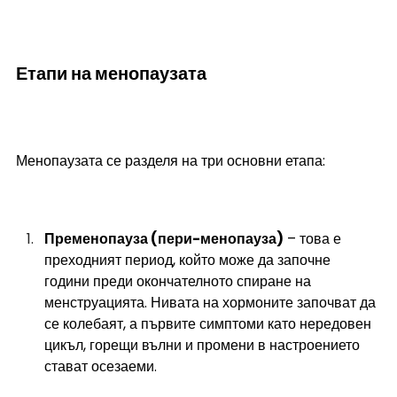
Етапи на менопаузата
Менопаузата се разделя на три основни етапа:
Пременопауза (пери-менопауза)
 – това е 
преходният период, който може да започне 
години преди окончателното спиране на 
менструацията. Нивата на хормоните започват да 
се колебаят, а първите симптоми като нередовен 
цикъл, горещи вълни и промени в настроението 
стават осезаеми.