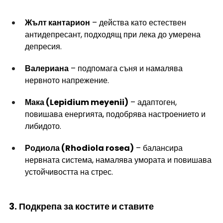
Жълт кантарион
 – действа като естествен 
антидепресант, подходящ при лека до умерена 
депресия.
Валериана
 – подпомага съня и намалява 
нервното напрежение.
Мака (Lepidium meyenii)
 – адаптоген, 
повишава енергията, подобрява настроението и 
либидото.
Родиола (Rhodiola rosea)
 – балансира 
нервната система, намалява умората и повишава 
устойчивостта на стрес.
3. Подкрепа за костите и ставите 