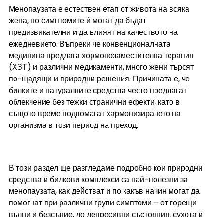
Менопаузата е естествен етап от живота на всяка 
жена, но симптомите ѝ могат да бъдат 
предизвикателни и да влияят на качеството на 
ежедневието. Въпреки че конвенционалната 
медицина предлага хормонозаместителна терапия 
(ХЗТ) и различни медикаменти, много жени търсят 
по-щадящи и природни решения. Причината е, че 
билките и натуралните средства често предлагат 
облекчение без тежки странични ефекти, като в 
същото време подпомагат хармонизирането на 
организма в този период на преход.
В този раздел ще разгледаме подробно кои природни 
средства и билкови комплекси са най-полезни за 
менопаузата, как действат и по какъв начин могат да 
помогнат при различни групи симптоми – от горещи 
вълни и безсъние, до депресивни състояния, сухота и 