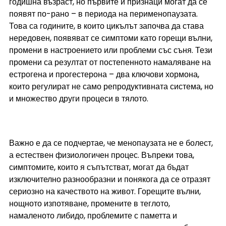
годишна възраст, но първите ѝ признаци могат да се 
появят по-рано – в периода на перименопаузата. 
Това са годините, в които цикълът започва да става 
нередовен, появяват се симптоми като горещи вълни, 
промени в настроението или проблеми със съня. Тези 
промени са резултат от постепенното намаляване на 
естрогена и прогестерона – два ключови хормона, 
които регулират не само репродуктивната система, но 
и множество други процеси в тялото.
Важно е да се подчертае, че менопаузата не е болест, 
а естествен физиологичен процес. Въпреки това, 
симптомите, които я съпътстват, могат да бъдат 
изключително разнообразни и понякога да се отразят 
сериозно на качеството на живот. Горещите вълни, 
нощното изпотяване, промените в теглото, 
намаленото либидо, проблемите с паметта и 