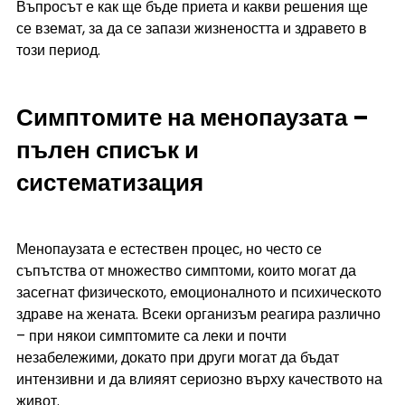
Въпросът е как ще бъде приета и какви решения ще 
се вземат, за да се запази жизнеността и здравето в 
този период.
Симптомите на менопаузата – 
пълен списък и 
систематизация
Менопаузата е естествен процес, но често се 
съпътства от множество симптоми, които могат да 
засегнат физическото, емоционалното и психическото 
здраве на жената. Всеки организъм реагира различно 
– при някои симптомите са леки и почти 
незабележими, докато при други могат да бъдат 
интензивни и да влияят сериозно върху качеството на 
живот.