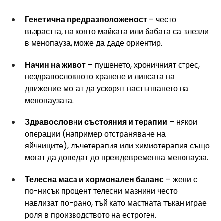
Генетична предразположеност
 – често 
възрастта, на която майката или бабата са влезли 
в менопауза, може да даде ориентир.
Начин на живот
 – пушенето, хроничният стрес, 
нездравословното хранене и липсата на 
движение могат да ускорят настъпването на 
менопаузата.
Здравословни състояния и терапии
 – някои 
операции (например отстраняване на 
яйчниците), лъчетерапия или химиотерапия също 
могат да доведат до преждевременна менопауза.
Телесна маса и хормонален баланс
 – жени с 
по-нисък процент телесни мазнини често 
навлизат по-рано, тъй като мастната тъкан играе 
роля в производството на естроген.