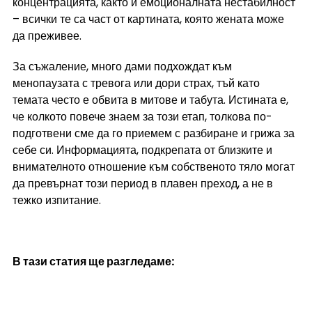
концентрацията, както и емоционалната нестабилност 
– всички те са част от картината, която жената може 
да преживее.
За съжаление, много дами подхождат към 
менопаузата с тревога или дори страх, тъй като 
темата често е обвита в митове и табута. Истината е, 
че колкото повече знаем за този етап, толкова по-
подготвени сме да го приемем с разбиране и грижа за 
себе си. Информацията, подкрепата от близките и 
внимателното отношение към собственото тяло могат 
да превърнат този период в плавен преход, а не в 
тежко изпитание.
В тази статия ще разгледаме: