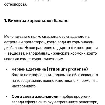
остеопороза.
1. Билки за хормонален баланс 
Менопаузата е пряко свързана със спадането на 
естроген и прогестерон, което води до хормонален 
дисбаланс. Някои растения съдържат фитоестрогени 
– вещества, наподобяващи женските хормони, които 
могат да компенсират липсата им.
Червена детелина (Trifolium pratense)
 – 
богата на изофлавони, подпомага облекчаването 
на горещи вълни, нощно изпотяване и промени в 
настроението.
Соя и соеви изофлавони
 – добре проучени 
заради ефекта си върху естрогенните рецептори, 