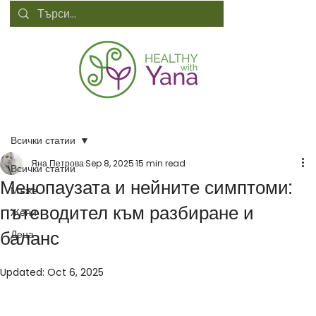
Всички статии
Яна Петрова
Sep 8, 2025
15 min read
Всички статии
Менопаузата и нейните симптоми:
Мъже
пътеводител към разбиране и
Жени
баланс
Деца
Updated:
Oct 6, 2025