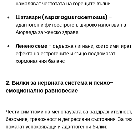
намаляват честотата на горещите вълни.
Шатавари (Asparagus racemosus)
 – 
адаптоген и фитоестроген, широко използван в 
Аюрведа за женско здраве.
Ленено семе
 – съдържа лигнани, които имитират 
ефекта на естрогените и също подпомагат 
хормоналния баланс.
2. Билки за нервната система и психо-
емоционално равновесие 
Чести симптоми на менопаузата са раздразнителност, 
безсъние, тревожност и депресивни състояния. За тях 
помагат успокояващи и адаптогенни билки: