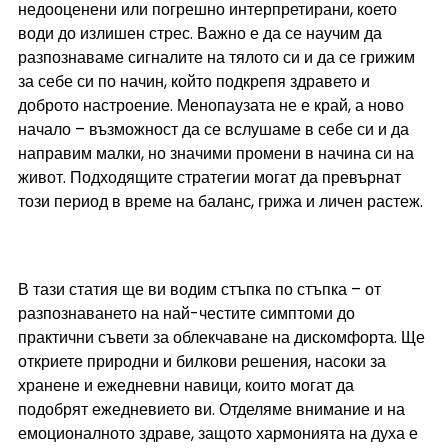
недооценени или погрешно интерпретирани, което 
води до излишен стрес. Важно е да се научим да 
разпознаваме сигналите на тялото си и да се грижим 
за себе си по начин, който подкрепя здравето и 
доброто настроение. Менопаузата не е край, а ново 
начало – възможност да се вслушаме в себе си и да 
направим малки, но значими промени в начина си на 
живот. Подходящите стратегии могат да превърнат 
този период в време на баланс, грижа и личен растеж.
В тази статия ще ви водим стъпка по стъпка – от 
разпознаването на най-честите симптоми до 
практични съвети за облекчаване на дискомфорта. Ще 
откриете природни и билкови решения, насоки за 
хранене и ежедневни навици, които могат да 
подобрят ежедневието ви. Отделяме внимание и на 
емоционалното здраве, защото хармонията на духа е 