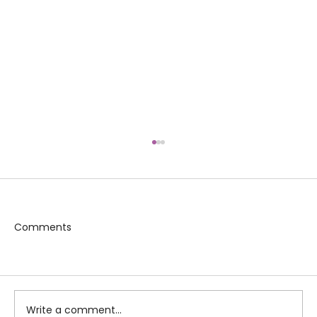
Comments
Неволното изпускане на урина в
Write a comment...