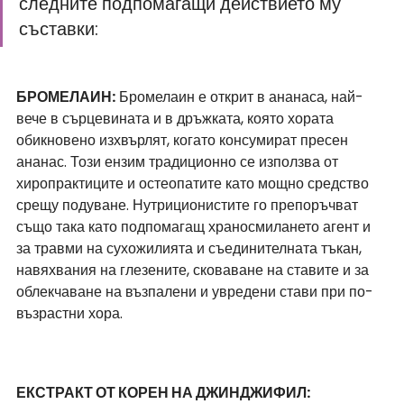
следните подпомагащи действието му 
съставки: 
БРОМЕЛАИН:
 Бромелаин е открит в ананаса, най-
вече в сърцевината и в дръжката, която хората 
обикновено изхвърлят, когато консумират пресен 
ананас. Този ензим традиционно се използва от 
хиропрактиците и остеопатите като мощно средство 
срещу подуване. Нутриционистите го препоръчват 
също така като подпомагащ храносмилането агент и 
за травми на сухожилията и съединителната тъкан, 
навяхвания на глезените, сковаване на ставите и за 
облекчаване на възпалени и увредени стави при по-
възрастни хора. 
ЕКСТРАКТ ОТ КОРЕН НА ДЖИНДЖИФИЛ: