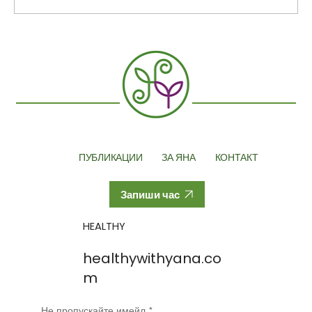
Менопаузата: какво всъщност се случва
в тялото на жената - (Част 2)
ПУБЛИКАЦИИ
ЗА ЯНА
КОНТАКТ
Запиши час
HEALTHY
healthywithyana.co
m
Не пропускайте имейл
*