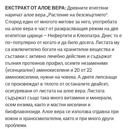
ЕКСТРАКТ ОТ АЛОЕ ВЕРА
:
 Древните египтяни 
наричат алое вера „Растение на безсмъртието“. 
Според един от многото митове за него, употребата 
на алое вера е част от разкрасяващия режим на две 
египетски царици – Нефертити и Клеопатра. Днес то е 
по-популярно от когато и да било досега. Листата му 
са изключително богати на хранителни вещества и 
съставки с активно лечебно действие и съдържат 
пълния протеинов профил, осемте незаменими 
(есенциални) аминокиселини и 20 от 22 
аминокиселини, нужни на човека. А двете липсващи 
се произвеждат в тялото от останалите двайсет, 
осигурявани от листата на алое вера. Листата 
съдържат също така много витамини и минерали, 
осем ензима, както и мастни киселини и 
биофлавоноиди. Алое вера се използва отдавна при 
кожни и храносмилателни, както и при много други 
проблеми. 