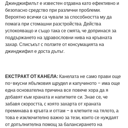
Джинджифилът е известен отдавна като ефективно и 
безопасно средство при различни проблеми. 
Вероятно всички са чували за способността му да 
помага при стомашни разстройства. Действа 
успокояващо и също така се смята, че допринася за 
поддържането на здравословни нива на кръвната 
захар. Списъкът с ползите от консумацията на 
джинджифил е доста дълъг. 
ЕКСТРАКТ ОТ КАНЕЛА:
 Канелата не само прави още 
по-вкусни ябълковия щрудел и капучиното – има още 
една основателна причина все повече хора да я 
добавят към храната и напитките си. Знае се, че 
забавя скоростта, с която захарта от храната 
преминава в кръвта и оттам – в клетките на тялото, а 
това е изключително важно за тези, които се нуждаят 
от допълнителна помощ за балансирането на 