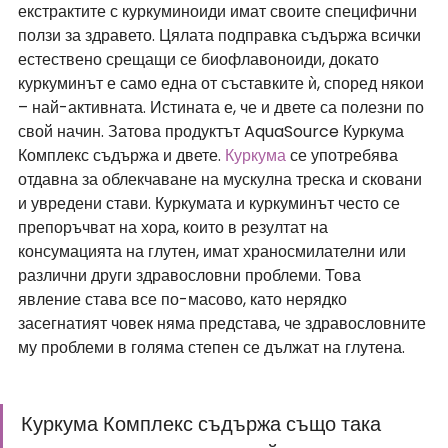
екстрактите с куркуминоиди имат своите специфични 
ползи за здравето. Цялата подправка съдържа всички 
естествено срещащи се биофлавоноиди, докато 
куркуминът е само една от съставките ѝ, според някои 
– най-активната. Истината е, че и двете са полезни по 
свой начин. Затова продуктът AquaSource Куркума 
Комплекс съдържа и двете. 
Куркума
 се употребява 
отдавна за облекчаване на мускулна треска и сковани 
и увредени стави. Куркумата и куркуминът често се 
препоръчват на хора, които в резултат на 
консумацията на глутен, имат храносмилателни или 
различни други здравословни проблеми. Това 
явление става все по-масово, като нерядко 
засегнатият човек няма представа, че здравословните 
му проблеми в голяма степен се дължат на глутена.
Куркума Комплекс съдържа също така 