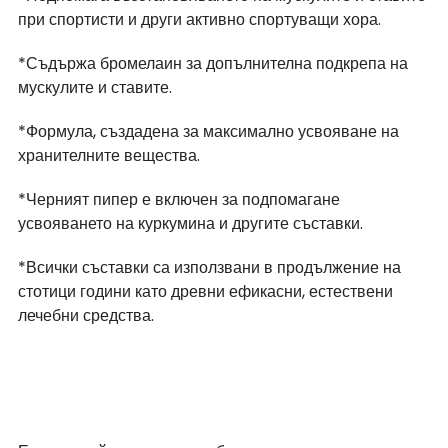
при спортисти и други активно спортуващи хора.  
*Съдържа бромелаин за допълнителна подкрепа на 
мускулите и ставите.  
*Формула, създадена за максимално усвояване на 
хранителните вещества.  
*Черният пипер е включен за подпомагане 
усвояването на куркумина и другите съставки. 
*Всички съставки са използвани в продължение на 
стотици години като древни ефикасни, естествени 
лечебни средства.