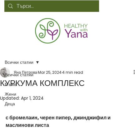
Всички статии
Яна Петрова
Mar 25, 2024
4 min read
Всички статии
КУРКУМА КОМПЛЕКС
Мъже
Жени
Updated:
Apr 1, 2024
Деца
с бромелаин, черен пипер, джинджифил и 
маслинови листа 