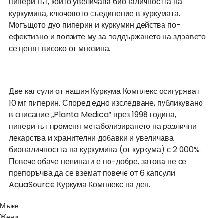
пиперинът, който увеличава бионаличността на 
куркумина, ключовото съединение в куркумата. 
Могъщото дуо пиперин и куркумин действа по-
ефективно и ползите му за поддържането на здравето 
се ценят високо от мнозина.
Две капсули от нашия Куркума Комплекс осигуряват 
10 мг пиперин. Според едно изследване, публикувано 
в списание „Planta Medica“ през 1998 година, 
пиперинът променя метаболизирането на различни 
лекарства и хранителни добавки и увеличава 
бионаличността на куркумина (от куркума) с 2 000%. 
Повече обаче невинаги е по-добре, затова не се 
препоръчва да се вземат повече от 6 капсули 
AquaSource Куркума Комплекс на ден.
Мъже
Жени