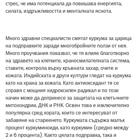
стрес, че има потенциала да повишава енергията, 
силата, издръжливостта и менталната яснота.
Много здравни специалисти смятат куркума за царица 
на подправките заради многобройните ползи от нея. 
Много проучвания показват, че тя влияе благотворно 
на здравето на клетките, храносмилателната система, 
ставите, контрола върху кръвната захар, очите и 
кожата. Индийската и други култури гледат на куркума 
като на храна за кожата. Като антиоксидант тя се 
справя с мощния хидроксилен радикал и по този 
начин може да допринесе за защитата на клетъчните 
митохондрии, ДНК и РНК. Освен това е изключително 
популярна сред хората, които се интересуват от 
забавяне на стареенето. Куркумата съдържа малък 
процент куркуминоиди, като куркумин (средно между 
2 и 6 процента). Както цялата подправка, така и 