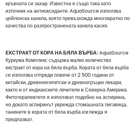
кръвната си захар. Известна е също така като 
източник на антиоксиданти. AquaSource използва 
цейлонска канела, която превъзхожда многократно по 
качества по разпространената канела касия. 
ЕКСТРАКТ ОТ КОРА НА БЯЛА ВЪРБА:
 AquaSource 
Куркума Комплекс съдържа малко количество 
екстракт от кора на бяла върба. Кората от бяла върба 
се използва отпреди повече от 2 500 години от 
китайски, древноегипетски и древногръцки лекари, 
както и от индианските лечители в Северна Америка. 
Фитотерапевтите я използват подобно на аспирина, 
но докато аспиринът уврежда стомашната лигавица, 
танините в кората от бяла върба изглежда я 
предпазват. 