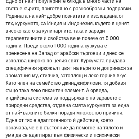
Едно от най-популярните блюда в много части на 
света е кърито, приготвяно с разнообразни подправки. 
Родината на най-добре познатата и изследвана от 
тях, куркумата, са Индия и Индонезия, където я ценят 
високо както за кулинарните, така и заради 
терапевтичните ѝ свойства вече повече от 5 000 
години. Преди около 1 000 година куркума е 
пренесена на Запад от арабски търговци и днес се 
използва широко по целия свят. Куркумата придава 
специфичния яркожълт цвят на кърито и допринася за 
ароматния му, стипчив, затоплящ и леко горчив вкус. 
Като член на семейство джинджифилови, тя добавя 
също така леко пикантен елемент. Аюрведа, 
индийската система за поддържане на здравето с 
природни средства, отдавна смята куркумата за една 
от най-важните билки поради множество причини. 
Една от тях е адаптогенното ѝ действие, което 
означава, че е в състояние да помогне на тялото и 
ума да се адаптират към физически и психически 