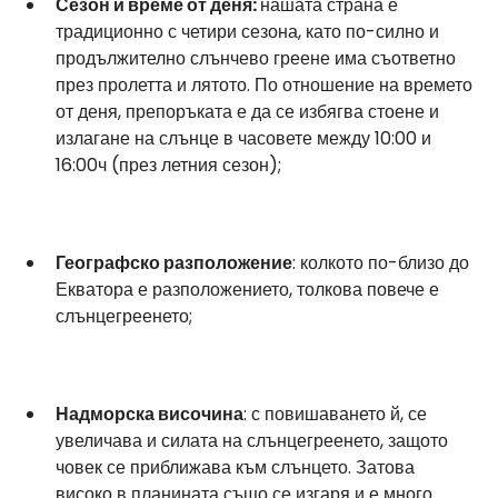
Сезон и време от деня: 
нашата страна е 
традиционно с четири сезона, като по-силно и 
продължително слънчево греене има съответно 
през пролетта и лятото. По отношение на времето 
от деня, препоръката е да се избягва стоене и 
излагане на слънце в часовете между 10:00 и 
16:00ч (през летния сезон);
Географско разположение
: колкото по-близо до 
Екватора е разположението, толкова повече е 
слънцегреенето;
Надморска височина
: с повишаването й, се 
увеличава и силата на слънцегреенето, защото 
човек се приближава към слънцето. Затова 
високо в планината също се изгаря и е много 