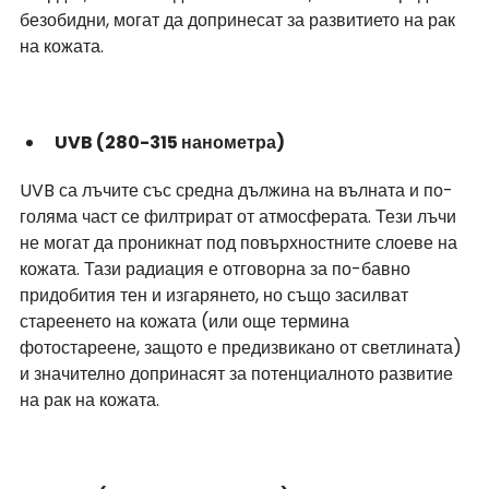
безобидни, могат да допринесат за развитието на рак 
на кожата.
UVB (280-315 нанометра)
UVB са лъчите със средна дължина на вълната и по-
голяма част се филтрират от атмосферата. Тези лъчи 
не могат да проникнат под повърхностните слоеве на 
кожата. Тази радиация е отговорна за по-бавно 
придобития тен и изгарянето, но също засилват 
стареенето на кожата (или още термина 
фотостареене, защото е предизвикано от светлината) 
и значително допринасят за потенциалното развитие 
на рак на кожата. 