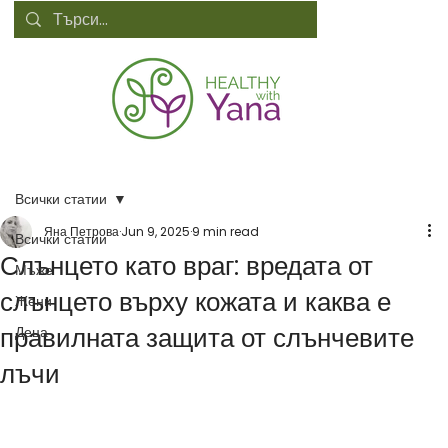
Всички статии
Яна Петрова
Jun 9, 2025
9 min read
Всички статии
Слънцето като враг: вредата от
Мъже
слънцето върху кожата и каква е
Жени
правилната защита от слънчевите
Деца
лъчи