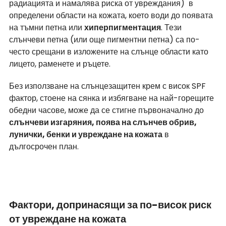
радиацията и намалява риска от увреждания) 
 в 
определени области на кожата, което води до появата 
на тъмни петна или 
хиперпигментация
. Тези 
слънчеви петна (или още пигментни петна) са по-
често срещани в изложените на слънце области като 
лицето, раменете и ръцете.
Без използване на слънцезащитен крем с висок SPF 
фактор, стоене на сянка и избягване на най-горещите 
обедни часове, може да се стигне първоначално до 
слънчеви изгаряния, поява на слънчев обрив, 
лунички, бенки и увреждане на кожата
 в 
дългосрочен план.
Фактори, допринасящи за по-висок риск 
от увреждане на кожата