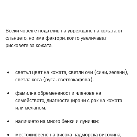
Всеки човек е податлив на увреждане на кожата от 
слънцето, но има фактори, които увеличават 
рисковете за кожата.
светъл цвят на кожата, светли очи (сини, зелени), 
светла коса (руса, светлокафява);
фамилна обремененост и членове на 
семейството, диагностицирани с рак на кожата 
или меланом;
наличието на много бенки и лунички;
местоживеене на висока надморска височина;