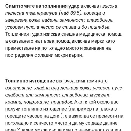
Симптомите на топлинния удар
 включват 
висока 
телесна температура (над 39.5), гореща и 
зачервена кожа, гадене, замаяност, главоболие, 
ускорен пулс, а често се стига и до припадък
. 
Топлинният удар изисква спешна медицинска помощ, 
а оказването на първа помощ включва мерки като 
преместване на по-хладно място и завиване на 
пострадалия с хладни мокри кърпи.
Топлинно изтощение
 включва симптоми като 
изпотяване, хладна или лепкава кожа, ускорен пулс, 
слабост или замаяност, главоболие, мускулни 
крампи, повръщане, припадък.
 Ако някой около вас 
получи топлинно изтощение (например на плажа в 
горещите часове на деня), е важно да се премести на 
по-хладно и сенчесто място и да му се даде да пие 
вода Хладни мокри кърпи или по възможност хладен 