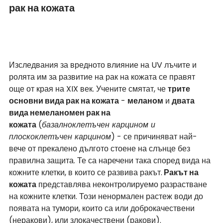
рак на кожата
Изследвания за вредното влияние на UV лъчите и 
ролята им за развитие на рак на кожата се правят 
още от края на XIX век. Учените смятат, че 
трите 
основни вида рак на кожата
 - 
меланом
 и 
двата 
вида немеланомен рак на 
кожата
 (
базалноклетъчен карцином и 
плоскоклетъчен карцином
) - се причиняват най-
вече от прекалено дългото стоене на слънце без 
правилна защита. Те са наречени така според вида на 
кожните клетки, в които се развива ракът.
 Ракът на 
кожата
 представлява неконтролируемо разрастване 
на кожните клетки. Този ненормален растеж води до 
появата на тумори, които са или доброкачествени 
(неракови), или злокачествени (ракови). 