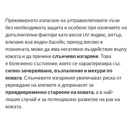
Прекомерното излагане на ултравиолетовите лъчи 
без необходимата защита и особено при наличието на 
допълнителни фактори като висок UV индекс, вятър, 
влизане във воден басейн, преход високо в 
планината, може да има негативно въздействие върху 
кожата и да причини 
слънчево изгаряне
. Това 
е
болезнено състояние, което се характеризира със 
силно
зачервяване, възпаление и мехури по 
кожата
. Слънчевите изгаряния увеличават риска от 
увреждане на клетките и допринасят за 
преждевременно стареене на кожата
, а в най-
лошия случай и за потенциално развитие на рак на 
кожата.