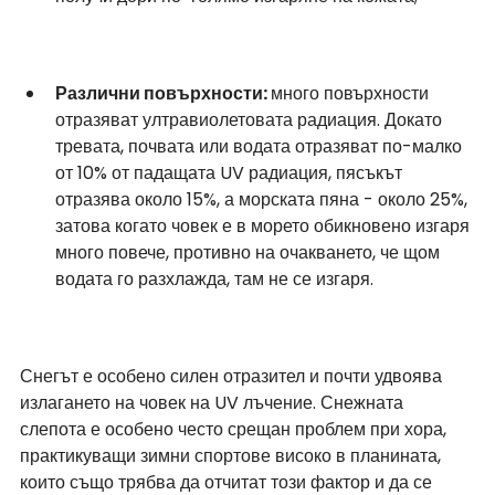
Различни повърхности: 
много повърхности 
отразяват ултравиолетовата радиация. Докато 
тревата, почвата или водата отразяват по-малко 
от 10% от падащата UV радиация, пясъкът 
отразява около 15%, а морската пяна - около 25%, 
затова когато човек е в морето обикновено изгаря 
много повече, противно на очакването, че щом 
водата го разхлажда, там не се изгаря.
Снегът е особено силен отразител и почти удвоява 
излагането на човек на UV лъчение. Снежната 
слепота е особено често срещан проблем при хора, 
практикуващи зимни спортове високо в планината, 
които също трябва да отчитат този фактор и да се 