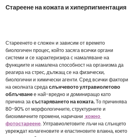
Стареене на кожата и хиперпигментация
Стареенето е сложен и зависим от времето 
биологичен процес, който засяга всички органи 
системи и се характеризира с намаляване на 
функциите и намалена способност на организма да 
реагира на стрес, дължащ се на физически, 
биологични и химически агенти. Сред всички фактори 
на околната среда 
слънчевото ултравиолетово 
облъчване 
е най-вредно и доминиращо като 
причина за 
състаряването на кожата. 
То причинява 
80-90% от морфологичните, структурните и 
биохимичните промени, наричани 
кожно 
фотостареене
. Ултравиолетовите лъчи на слънцето 
увреждат колагеновите и еластиновите влакна, което 