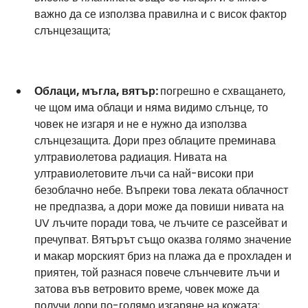
важно да се използва правилна и с висок фактор 
слънцезащита;
Облаци, мъгла, вятър: 
погрешно е схващането, 
че щом има облаци и няма видимо слънце, то 
човек не изгаря и не е нужно да използва 
слънцезащита. Дори през облаците преминава 
ултравиолетова радиация. Нивата на 
ултравиолетовите лъчи са най-високи при 
безоблачно небе. Въпреки това леката облачност 
не предпазва, а дори може да повиши нивата на 
UV лъчите поради това, че лъчите се разсейват и 
пречупват. Вятърът също оказва голямо значение 
и макар морският бриз на плажа да е прохладен и 
приятен, той разнася повече слънчевите лъчи и 
затова във ветровито време, човек може да 
получи дори по-голямо изгаряне на кожата;