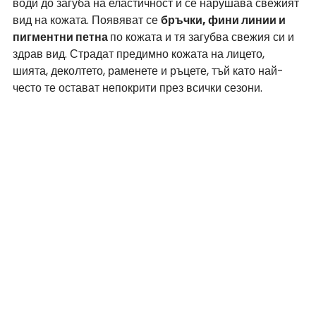
води до загуба на еластичност и се нарушава свежият 
вид на кожата. Появяват се 
бръчки, фини линии и 
пигментни петна 
по кожата и тя загубва свежия си и 
здрав вид. Страдат предимно кожата на лицето, 
шията, деколтето, раменете и ръцете, тъй като най-
често те остават непокрити през всички сезони.