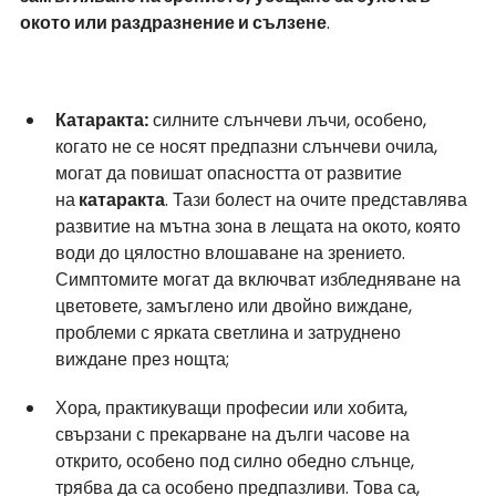
окото или раздразнение и сълзене
. 
Катаракта:
 силните слънчеви лъчи, особено, 
когато не се носят предпазни слънчеви очила, 
могат да повишат опасността от развитие 
на
 катаракта
. Тази болест на очите представлява 
развитие на мътна зона в лещата на окото, която 
води до цялостно влошаване на зрението. 
Симптомите могат да включват избледняване на 
цветовете, замъглено или двойно виждане, 
проблеми с ярката светлина и затруднено 
виждане през нощта;
Хора, практикуващи професии или хобита, 
свързани с прекарване на дълги часове на 
открито, особено под силно обедно слънце, 
трябва да са особено предпазливи. Това са, 