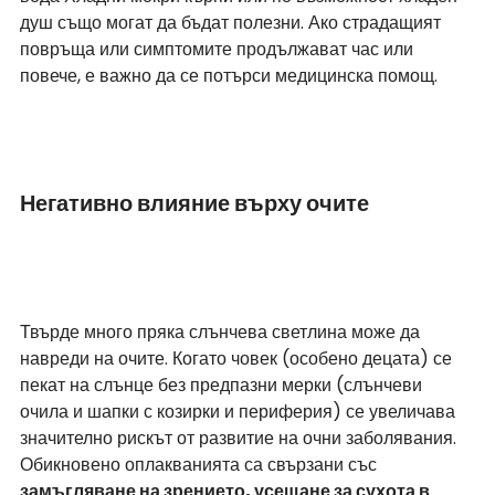
душ също могат да бъдат полезни. Ако страдащият 
повръща или симптомите продължават час или 
повече, е важно да се потърси медицинска помощ.
Негативно влияние върху очите
Твърде много пряка слънчева светлина може да 
навреди на очите. Когато човек (особено децата) се 
пекат на слънце без предпазни мерки (слънчеви 
очила и шапки с козирки и периферия) се увеличава 
значително рискът от развитие на очни заболявания. 
Обикновено оплакванията са свързани със 
замъгляване на зрението, усещане за сухота в 