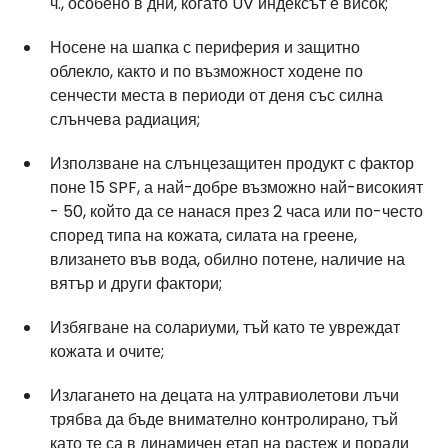
ч., особено в дни, когато UV индексът е висок;
Носене на шапка с периферия и защитно 
облекло, както и по възможност ходене по 
сенчести места в периоди от деня със силна 
слънчева радиация;
Използване на слънцезащитен продукт с фактор 
поне 15 SPF, а най-добре възможно най-високият 
- 50, който да се нанася през 2 часа или по-често 
според типа на кожата, силата на греене, 
влизането във вода, обилно потене, наличие на 
вятър и други фактори;
Избягване на солариуми, тъй като те увреждат 
кожата и очите;
Излагането на децата на ултравиолетови лъчи 
трябва да бъде внимателно контролирано, тъй 
като те са в динамичен етап на растеж и поради 