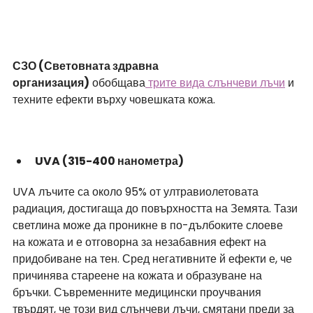
СЗО (Световната здравна 
организация)
 обобщава
 трите вида слънчеви лъчи
 и 
техните ефекти върху човешката кожа.
UVA (315-400 нанометра)
UVA лъчите са около 95% от ултравиолетовата 
радиация, достигаща до повърхността на Земята. Тази 
светлина може да проникне в по-дълбоките слоеве 
на кожата и е отговорна за незабавния ефект на 
придобиване на тен. Сред негативните й ефекти е, че 
причинява стареене на кожата и образуване на 
бръчки. Съвременните медицински проучвания 
твърдят, че този вид слънчеви лъчи, смятани преди за 