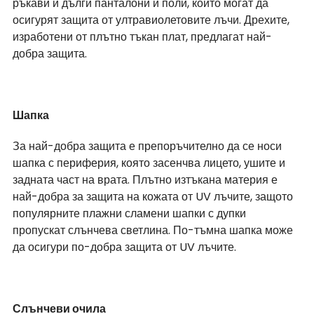
ръкави и дълги панталони и поли, които могат да 
осигурят защита от ултравиолетовите лъчи. Дрехите, 
изработени от плътно тъкан плат, предлагат най-
добра защита.
Шапка
За най-добра защита е препоръчително да се носи 
шапка с периферия, която засенчва лицето, ушите и 
задната част на врата. Плътно изтъкана материя е 
най-добра за защита на кожата от UV лъчите, защото 
популярните плажни сламени шапки с дупки 
пропускат слънчева светлина. По-тъмна шапка може 
да осигури по-добра защита от UV лъчите.
Слънчеви очила