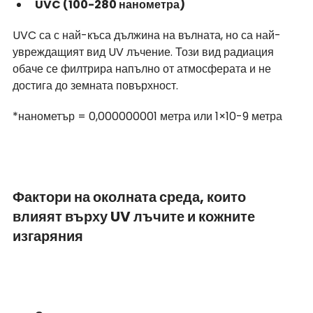
UVC (100-280 нанометра)
UVC са с най-къса дължина на вълната, но са най-
увреждащият вид UV лъчение. Този вид радиация 
обаче се филтрира напълно от атмосферата и не 
достига до земната повърхност.
*нанометър = 0,000000001 метра или 1×10-9 метра
Фактори на околната среда, които 
влияят върху UV лъчите и кожните 
изгаряния