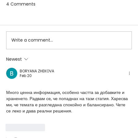
4 Comments
Подкрепа за здрав имунитет на вашите
Write a comment...
деца с Коластра Колактив 3 на
AquaSource
Newest
BORYANA ZHEKOVA
Feb 20
Много ценна информация, особено частта за добавките и 
храненето. Радвам се, че попаднах на тази статия. Харесва 
ми, че темата е разгледана спокойно и балансирано. Чете 
се леко и дава реални решения.
Like
Reply