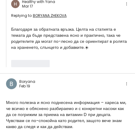
Healthy with Yana
Mar 17
Replying to
BORYANA ZHEKOVA
Благодаря за обратната връзка. Целта на статията е 
темата да бъде представена ясно и практично, така че 
родителите да могат по-лесно да се ориентират в ролята 
на храненето, слънцето и добавките.☀️
Like
Reply
Boryana
Feb 19
Много полезна и ясно поднесена информация – хареса ми, 
че всичко е обяснено разбираемо и с конкретни насоки как 
да се погрижим за приема на витамин D при децата. 
Чувствам се по-спокойна като родител, защото вече знам 
какво да следя и как да действам.