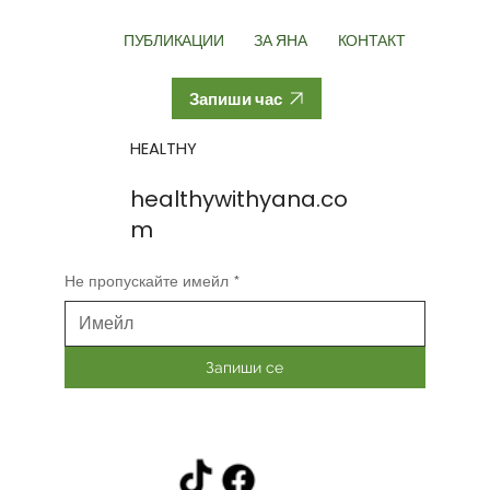
ПУБЛИКАЦИИ
ЗА ЯНА
КОНТАКТ
Запиши час
HEALTHY
healthywithyana.co
m
Не пропускайте имейл
*
Запиши се