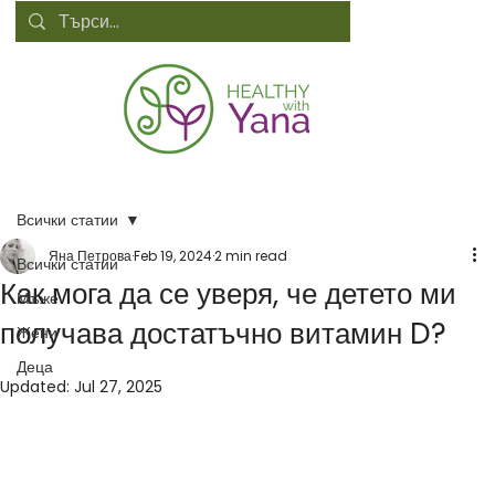
Всички статии
Яна Петрова
Feb 19, 2024
2 min read
Всички статии
Как мога да се уверя, че детето ми
Мъже
получава достатъчно витамин D?
Жени
Деца
Updated:
Jul 27, 2025