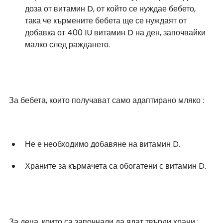
доза от витамин D, от който се нуждае бебето, 
така че кърмените бебета ще се нуждаят от 
добавка от 400 IU витамин D на ден, започвайки 
малко след раждането.
За бебета, които получават само адаптирано мляко :
Не е необходимо добавяне на витамин D.
Храните за кърмачета са обогатени с витамин D.
За деца, които са започнали да ядат твърди храни :