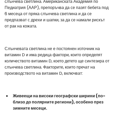
слънчева светлина. Американската Академия по 
Педиатрия (ААР), препоръчва да се пазят бебета под 
6 месеца от пряка слънчева светлина и да се 
предпазват с дрехи и шапки, за да се намали рискът 
от рак на кожата.
Слънчевата светлина не е постоянен източник на 
витамин D и има редица фактори, които определят 
количеството витамин D, което детето ще синтезира от 
слънчева светлина. Факторите, които пречат на 
производството на витамин D, включват:
Живеещи на високи географски ширини (по-
близо до полярните региони), особено през 
зимните месеци.