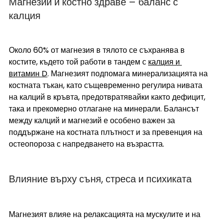
Магнезий и костно здраве – баланс с 
калция 
Около 60% от магнезия в тялото се съхранява в 
костите, където той работи в тандем с 
калция и 
витамин D
. Магнезият подпомага минерализацията на 
костната тъкан, като същевременно регулира нивата 
на калций в кръвта, предотвратявайки както дефицит, 
така и прекомерно отлагане на минерали. Балансът 
между калций и магнезий е особено важен за 
поддържане на костната плътност и за превенция на 
остеопороза с напредването на възрастта.
Влияние върху съня, стреса и психиката
Магнезият влияе на релаксацията на мускулите и на 