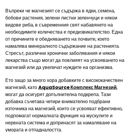
Въпреки че магнезият се съдържа в ядки, семена, 
бобови растения, зелени листни зеленчуци и някои 
видове риба, в съвременния свят набавянето на 
необходимите количества е предизвикателство. Една 
от причините е обедняването на почвите, което 
намалява минералното съдържание на растенията. 
Стресът, различни хронични заболявания и някои 
лекарства също могат да повлияят на усвояването на 
магнезий или да увеличат нуждите на организма.
Ето защо за много хора добавките с висококачествен 
магнезий, като 
AquaSource Комплекс Магнезий
, 
могат да осигурят допълнителна подкрепа. Тази 
добавка съчетава четири внимателно подбрани 
източника на магнезий, които се усвояват ефективно, 
подпомагат нормалната функция на мускулите и 
нервната система и допринасят за намаляване на 
умората и отпадналостта.