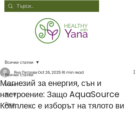
Всички статии
Яна Петрова
Oct 26, 2025
16 min read
Всички статии
Магнезий за енергия, сън и
Мъже
настроение: Защо AquaSource
Жени
Комплекс е изборът на тялото ви
Деца