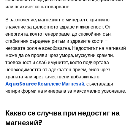
или психическо натоварване.
В заключение, магнезият е минерал с критично 
значение за цялостното здраве и жизненост. От 
енергията, която генерираме, до спокойния сън, 
стабилния сърдечен ритъм и 
здравите кости
 – 
неговата роля е всеобхватна. Недостигът на магнезий 
може да се прояви чрез умора, мускулни крампи, 
тревожност и слаб имунитет, което подчертава 
необходимостта от адекватен прием, било чрез 
храната или чрез качествени добавки като 
AquaSource Комплекс Магнезий
,
 съчетаващи 
четири форми на минерала за максимално усвояване.
Какво се случва при недостиг на 
магнезий?