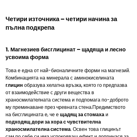
Четири източника – четири начина за 
пълна подкрепа
1. Магнезиев бисглицинат – щадяща и лесно 
усвоима форма
Това е една от най-бионаличните форми на магнезий. 
Комбинацията на минерала с аминокиселината 
глицин
 образува хелатна връзка, която го предпазва 
от взаимодействие с други вещества в 
храносмилателната система и подпомага по-доброто 
му преминаване през чревната стена.Предимството 
на бисглицината е, че е 
щадящ за стомаха
 и 
подходящ дори за хора с чувствителна 
храносмилателна система
. Освен това глицинът 
сам по себе си има успокояващ ефект и допринася за 