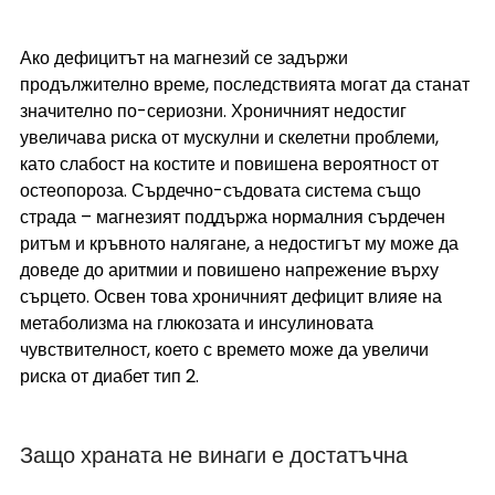
Ако дефицитът на магнезий се задържи 
продължително време, последствията могат да станат 
значително по-сериозни. Хроничният недостиг 
увеличава риска от мускулни и скелетни проблеми, 
като слабост на костите и повишена вероятност от 
остеопороза. Сърдечно-съдовата система също 
страда – магнезият поддържа нормалния сърдечен 
ритъм и кръвното налягане, а недостигът му може да 
доведе до аритмии и повишено напрежение върху 
сърцето. Освен това хроничният дефицит влияе на 
метаболизма на глюкозата и инсулиновата 
чувствителност, което с времето може да увеличи 
риска от диабет тип 2.
Защо храната не винаги е достатъчна