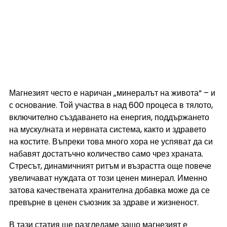
Магнезият често е наричан „минералът на живота“ – и 
с основание. Той участва в над 600 процеса в тялото, 
включително създаването на енергия, поддържането 
на мускулната и нервната система, както и здравето 
на костите. Въпреки това много хора не успяват да си 
набавят достатъчно количество само чрез храната. 
Стресът, динамичният ритъм и възрастта още повече 
увеличават нуждата от този ценен минерал. Именно 
затова качествената хранителна добавка може да се 
превърне в ценен съюзник за здраве и жизненост.
В тази статия ще разгледаме защо магнезият е 