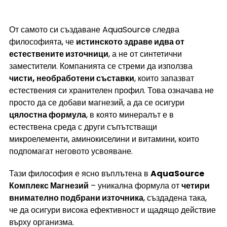
От самото си създаване AquaSource следва 
философията, че 
истинското здраве идва от 
естествените източници
, а не от синтетични 
заместители. Компанията се стреми да използва 
чисти, необработени съставки
, които запазват 
естествения си хранителен профил. Това означава не 
просто да се добави магнезий, а да се осигури 
цялостна формула
, в която минералът е в 
естествена среда с други съпътстващи 
микроелементи, аминокиселини и витамини, които 
подпомагат неговото усвояване.
Тази философия е ясно въплътена в 
AquaSource 
Комплекс Магнезий
 – уникална формула от 
четири 
внимателно подбрани източника
, създадена така, 
че да осигури висока ефективност и щадящо действие 
върху организма.