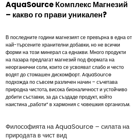
AquaSource Комплекс Магнезий 
– какво го прави уникален?
В последните години магнезият се превърна в една от 
най-търсените хранителни добавки, но не всички 
форми на този минерал са еднакви. Много продукти 
на пазара предлагат магнезий под формата на 
неорганични соли, които се усвояват слабо и често 
водят до стомашен дискомфорт. AquaSource 
подхожда по съвсем различен начин – съчетава 
природна чистота, висока бионаличност и устойчиво 
добити съставки, за да създаде продукт, който 
наистина „работи“ в хармония с човешкия организъм.
Философията на AquaSource – силата на 
природата в чист вид