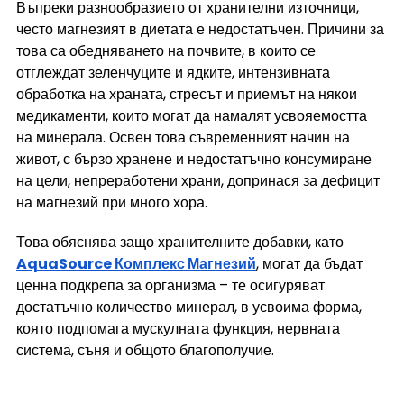
Въпреки разнообразието от хранителни източници, 
често магнезият в диетата е недостатъчен. Причини за 
това са обедняването на почвите, в които се 
отглеждат зеленчуците и ядките, интензивната 
обработка на храната, стресът и приемът на някои 
медикаменти, които могат да намалят усвояемостта 
на минерала. Освен това съвременният начин на 
живот, с бързо хранене и недостатъчно консумиране 
на цели, непреработени храни, допринася за дефицит 
на магнезий при много хора.
Това обяснява защо хранителните добавки, като 
AquaSource Комплекс Магнезий
, могат да бъдат 
ценна подкрепа за организма – те осигуряват 
достатъчно количество минерал, в усвоима форма, 
която подпомага мускулната функция, нервната 
система, съня и общото благополучие.