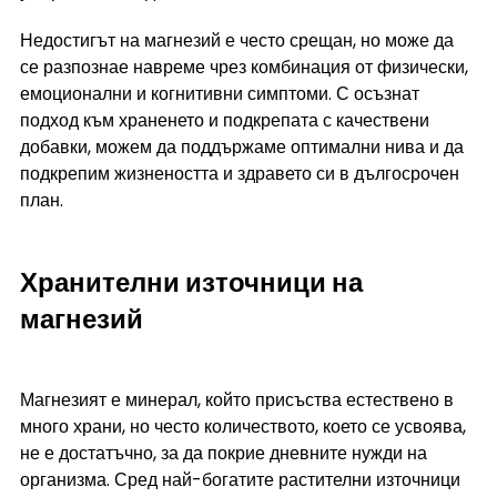
Недостигът на магнезий е често срещан, но може да 
се разпознае навреме чрез комбинация от физически, 
емоционални и когнитивни симптоми. С осъзнат 
подход към храненето и подкрепата с качествени 
добавки, можем да поддържаме оптимални нива и да 
подкрепим жизнеността и здравето си в дългосрочен 
план.
Хранителни източници на 
магнезий 
Магнезият е минерал, който присъства естествено в 
много храни, но често количеството, което се усвоява, 
не е достатъчно, за да покрие дневните нужди на 
организма. Сред най-богатите растителни източници 