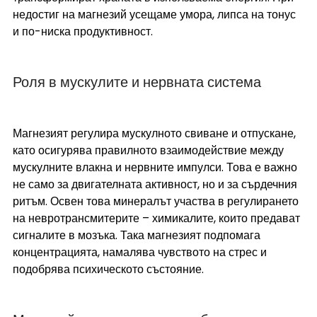
недостиг на магнезий усещаме умора, липса на тонус 
и по-ниска продуктивност.
Роля в мускулите и нервната система
Магнезият регулира мускулното свиване и отпускане, 
като осигурява правилното взаимодействие между 
мускулните влакна и нервните импулси. Това е важно 
не само за двигателната активност, но и за сърдечния 
ритъм. Освен това минералът участва в регулирането 
на невротрансмитерите – химикалите, които предават 
сигналите в мозъка. Така магнезият подпомага 
концентрацията, намалява чувството на стрес и 
подобрява психическото състояние.