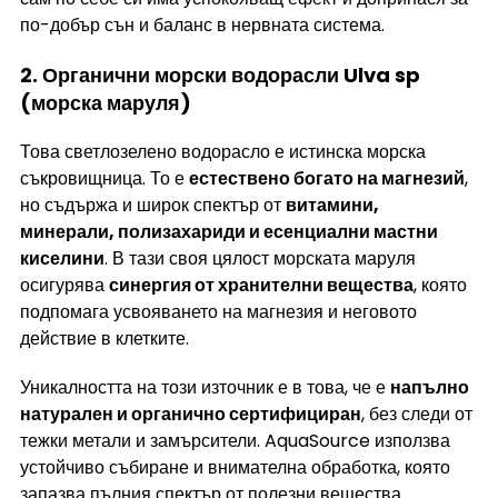
по-добър сън и баланс в нервната система.
2. Органични морски водорасли Ulva sp 
(морска маруля)
Това светлозелено водорасло е истинска морска 
съкровищница. То е 
естествено богато на магнезий
, 
но съдържа и широк спектър от 
витамини, 
минерали, полизахариди и есенциални мастни 
киселини
. В тази своя цялост морската маруля 
осигурява 
синергия от хранителни вещества
, която 
подпомага усвояването на магнезия и неговото 
действие в клетките.
Уникалността на този източник е в това, че е 
напълно 
натурален и органично сертифициран
, без следи от 
тежки метали и замърсители. AquaSource използва 
устойчиво събиране и внимателна обработка, която 
запазва пълния спектър от полезни вещества.