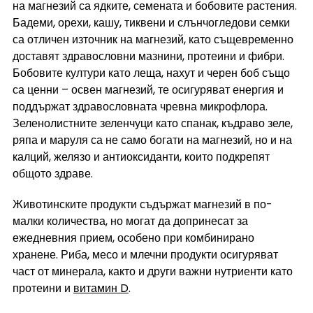
на магнезий са ядките, семената и бобовите растения. 
Бадеми, орехи, кашу, тиквени и слънчогледови семки 
са отличен източник на магнезий, като същевременно 
доставят здравословни мазнини, протеини и фибри. 
Бобовите култури като леща, нахут и черен боб също 
са ценни – освен магнезий, те осигуряват енергия и 
поддържат здравословната чревна микрофлора. 
Зеленолистните зеленчуци като спанак, къдраво зеле, 
ряпа и маруля са не само богати на магнезий, но и на 
калций, желязо и антиоксиданти, които подкрепят 
общото здраве.
Животинските продукти съдържат магнезий в по-
малки количества, но могат да допринесат за 
ежедневния прием, особено при комбинирано 
хранене. Риба, месо и млечни продукти осигуряват 
част от минерала, както и други важни нутриенти като 
протеини и 
витамин D
.