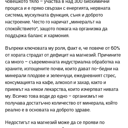
човешкото тяло – участва в над 300 биохимични 
процеса и е пряко свързан с енергията, нервната 
система, мускулната функция, съня и доброто 
настроение. Често го наричат „минералът на 
спокойствието“, защото помага на организма да 
поддържа баланс и хармония.
Въпреки ключовата му роля, факт е, че повече от 60% 
от хората страдат от дефицит на магнезий. Причините 
са много – съвременната индустриална обработка на 
храните, изтощените почви, които дават по-бедни на 
минерали плодове и зеленчуци, ежедневният стрес, 
консумацията на кафе, алкохол и захар, както и 
приемът на някои лекарства, които изчерпват нивата 
му. Всичко това води до едно – организмът не 
получава достатъчно количество от минерала, който 
реално е в основата на доброто здраве.
Недостигът на магнезий може да се прояви по 