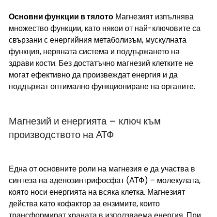
Основни функции в тялото
 Магнезият изпълнява 
множество функции, като някои от най-ключовите са 
свързани с енергийния метаболизъм, мускулната 
функция, нервната система и поддържането на 
здрави кости. Без достатъчно магнезий клетките не 
могат ефективно да произвеждат енергия и да 
поддържат оптимално функциониране на органите.
Магнезий и енергията – ключ към 
производството на АТФ 
Една от основните роли на магнезия е да участва в 
синтеза на аденозинтрифосфат (АТФ) – молекулата, 
която носи енергията на всяка клетка. Магнезият 
действа като кофактор за ензимите, които 
трансформират храната в използваема енергия. При 