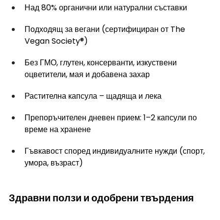
Над 80% органични или натурални съставки
Подходящ за вегани (сертифициран от The 
Vegan Society®)
Без ГМО, глутен, консерванти, изкуствени 
оцветители, мая и добавена захар
Растителна капсула – щадяща и лека
Препоръчителен дневен прием: 1–2 капсули по 
време на хранене
Гъвкавост според индивидуалните нужди (спорт, 
умора, възраст)
Здравни ползи и одобрени твърдения 