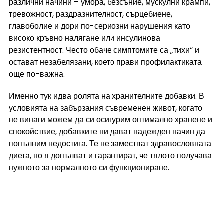
различни начини – умора, безсъние, мускулни крампи, 
тревожност, раздразнителност, сърцебиене, 
главоболие и дори по-сериозни нарушения като 
високо кръвно налягане или инсулинова 
резистентност. Често обаче симптомите са „тихи“ и 
остават незабелязани, което прави профилактиката 
още по-важна.
Именно тук идва ролята на хранителните добавки. В 
условията на забързания съвременен живот, когато 
не винаги можем да си осигурим оптимално хранене и 
спокойствие, добавките ни дават надежден начин да 
попълним недостига. Те не заместват здравословната 
диета, но я допълват и гарантират, че тялото получава 
нужното за нормалното си функциониране.