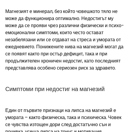
Магнезият е минерал, без който човешкото тяло не 
може да функционира оптимално. Недостигът му 
може да се прояви чрез различни физически и психо-
емоционални симптоми, които често остават 
незабелязани или се отдават на стреса и умората от 
ежедневието. Понижените нива на магнезий могат да 
се появят както при остър дефицит, така и при 
продължителен хроничен недостиг, като последният 
представлява особено сериозен риск за здравето.
Симптоми при недостиг на магнезий
Един от първите признаци на липса на магнезий е 
умората – както физическа, така и психическа. Човек 
се чувства изтощен дори след достатъчно сън и 
почивка, усеща липса на тонус и мотивация. 