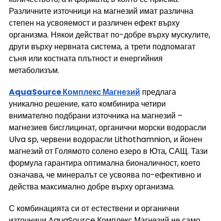
Различните източници на магнезий имат различна 
степен на усвояемост и различен ефект върху 
организма. Някои действат по-добре върху мускулите, 
други върху нервната система, а трети подпомагат 
съня или костната плътност и енергийния 
метаболизъм.
AquaSource Комплекс Магнезий
 предлага 
уникално решение, като комбинира четири 
внимателно подбрани източника на магнезий – 
магнезиев бисглицинат, органични морски водорасли 
Ulva sp, червени водорасли Lithothamnion, и йонен 
магнезий от Голямото солено езеро в Юта, САЩ. Тази 
формула гарантира оптимална бионаличност, което 
означава, че минералът се усвоява по-ефективно и 
действа максимално добре върху организма.
С комбинацията си от естествени и органични 
източници AquaSource Комплекс Магнезий не само 