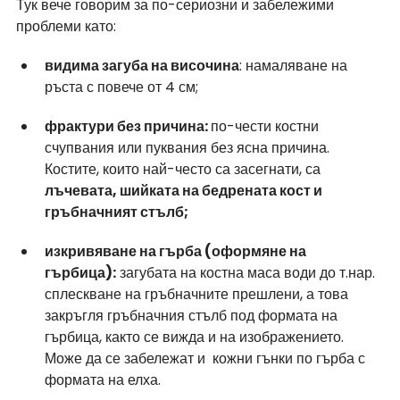
Тук вече говорим за по-сериозни и забележими 
проблеми като:
видима загуба на височина
: намаляване на 
ръста с повече от 4 см;
фрактури без причина: 
по-чести костни 
счупвания или пуквания без ясна причина. 
Костите, които най-често са засегнати, са 
лъчевата, шийката на бедрената кост и 
гръбначният стълб;
изкривяване на гърба (оформяне на 
гърбица):
 загубата на костна маса води до т.нар. 
сплескване на гръбначните прешлени, а това 
закръгля гръбначния стълб под формата на 
гърбица, както се вижда и на изображението. 
Може да се забележат и  кожни гънки по гърба с 
формата на елха.