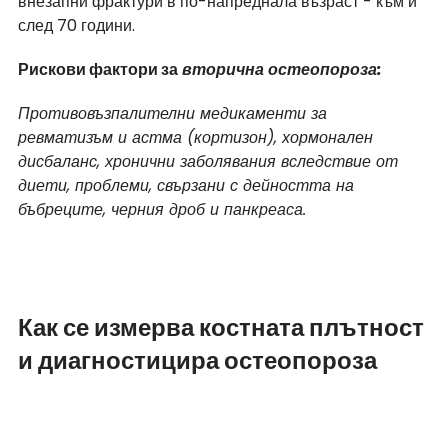
внезапни фрактури в по-напреднала възраст - към и 
след 70 години.
Рискови фактори за
 вторична остеопороза:
Противовъзпалителни медикаменти за 
ревматизъм и астма (кортизон), хормонален 
дисбаланс, хронични заболявания вследствие от 
диети, проблеми, свързани с дейността на 
бъбреците, черния дроб и панкреаса.
Как се измерва костната плътност 
и диагностицира остеопороза