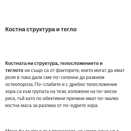
Костна структура и тегло
Костната ни структура, телосложението и 
теглото
 ни също са от факторите, които могат да имат 
роля в това дали сме по-склонни да развием 
остеопороза.
По-слабите и с дребно телосложение 
хора са към групата на тези, изложени на по-висок 
риск, тъй като по обективни причини имат по-малко 
костна маса за разлика от по-едрите хора.