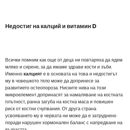
Недостиг на калций и витамин D
Всички помним как още от деца ни повтаряха да ядем 
мляко и сирене, за да имаме здрави кости и зъби. 
Именно 
калцият
 е в основата на това и недостигът 
му в човешкото тяло може да допринесе за 
развитието остеопороза. Ниските нива на този 
микроелемент допринасят за намаляване на костната 
плътност, ранна загуба на костна маса и повишен 
риск от костни счупвания. От друга страна 
усвояването му в червата ни може да е затруднено 
поради нарушен хормонален баланс с напредване на 
възрастта.