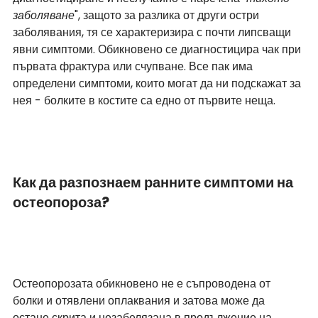
заболяване
", защото за разлика от други остри 
заболявания, тя се характеризира с почти липсващи 
явни симптоми. Обикновено се диагностицира чак при 
първата фрактура или счупване. Все пак има 
определени симптоми, които могат да ни подскажат за 
нея - болките в костите са едно от първите неща.
Как да разпознаем ранните симптоми на 
остеопороза?
Остеопорозата обикновено не е съпроводена от 
болки и отявлени оплаквания и затова може да 
остане скрита и незабелязана в продължение на 