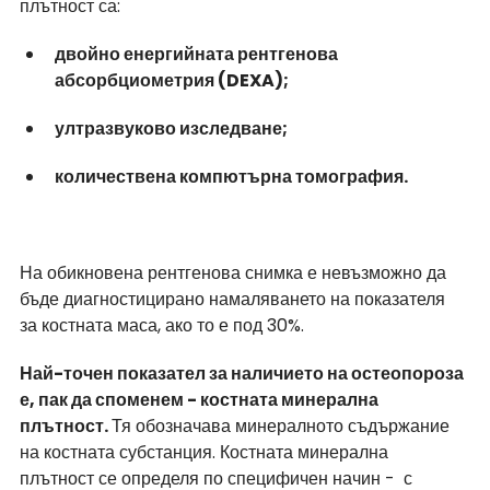
плътност са: 
двойно енергийната рентгенова 
абсорбциометрия (DEXA);
ултразвуково изследване;
количествена компютърна томография.
На обикновена рентгенова снимка е невъзможно да 
бъде диагностицирано намаляването на показателя 
за костната маса, ако то е под 30%.
Най-точен показател за наличието на остеопороза 
е, пак да споменем - костната минерална 
плътност. 
Тя обозначава минералното съдържание 
на костната субстанция. Костната минерална 
плътност се определя по специфичен начин -  с 