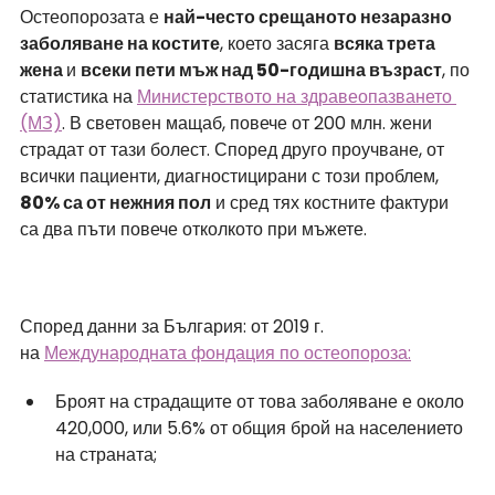
Остеопорозата е 
най-често срещаното незаразно 
заболяване на костите
, което засяга 
всяка трета 
жена 
и 
всеки пети мъж над 50-годишна възраст
, по 
статистика на
Министерството на здравеопазването 
(МЗ)
. В световен мащаб, повече от 200 млн. жени 
страдат от тази болест. Според друго проучване, от 
всички пациенти, диагностицирани с този проблем, 
80% са от нежния пол
 и сред тях костните фактури 
са два пъти повече отколкото при мъжете.
Според данни за България: от 2019 г. 
на
Международната фондация по остеопороза:
Броят на страдащите от това заболяване е около 
420,000, или 5.6% от общия брой на населението 
на страната;