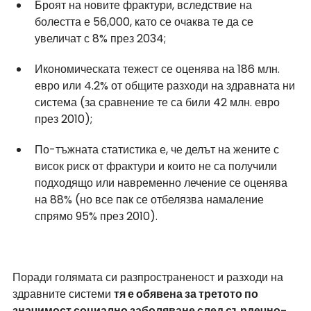
Броят на новите фрактури, вследствие на 
болестта е 56,000, като се очаква те да се 
увеличат с 8% през 2034;
Икономическата тежест се оценява на 186 млн. 
евро или 4.2% от общите разходи на здравната ни 
система (за сравнение те са били 42 млн. евро 
през 2010);
По-тъжната статистика е, че делът на жените с 
висок риск от фрактури и които не са получили 
подходящо или навременно лечение се оценява 
на 88% (но все пак се отбелязва намаление 
спрямо 95% през 2010).
Поради голямата си разпространеност и разходи на 
здравните системи 
тя е обявена за третото по 
значимост социално заболяване след сърдечно-