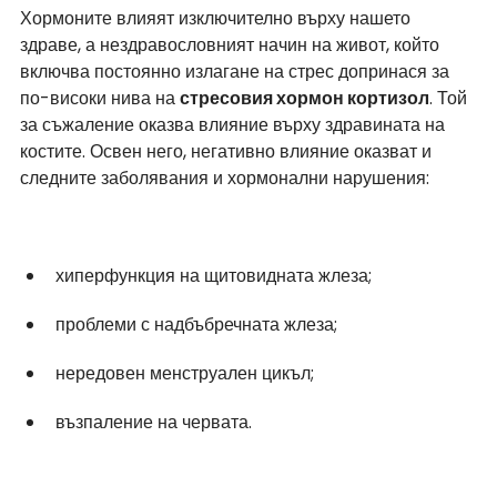
Хормоните влияят изключително върху нашето 
здраве, а нездравословният начин на живот, който 
включва постоянно излагане на стрес допринася за 
по-високи нива на 
стресовия хормон кортизол
. Той 
за съжаление оказва влияние върху здравината на 
костите. Освен него, негативно влияние оказват и 
следните заболявания и хормонални нарушения: 
хиперфункция на щитовидната жлеза;
проблеми с надбъбречната жлеза;
нередовен менструален цикъл;
възпаление на червата.