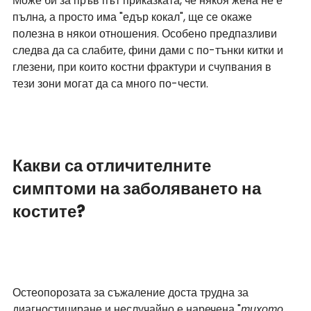
Може би за пръв път приказката, че някоя жена не е 
пълна, а просто има "едър кокал", ще се окаже 
полезна в някои отношения. Особено предпазливи 
следва да са слабите, фини дами с по-тънки китки и 
глезени, при които костни фрактури и счупвания в 
тези зони могат да са много по-чести.
Какви са отличителните 
симптоми на заболяването на 
костите?
Остеопорозата за съжаление доста трудна за 
диагностициране и неслучайно е наречена "
тихото 