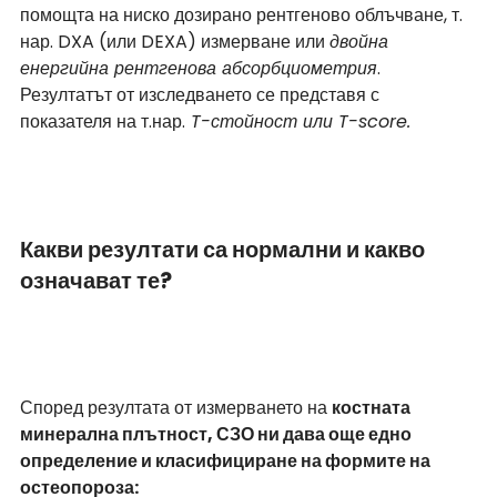
помощта на ниско дозирано рентгеново облъчване, т. 
нар. DXA (или DEXA) измерване или 
двойна 
енергийна рентгенова абсорбциометрия
. 
Резултатът от изследването се представя с 
показателя на т.нар.
 T-стойност или T-score.
Какви резултати са нормални и какво 
означават те?
Според резултата от измерването на 
костната 
минерална плътност, СЗО ни дава още едно 
определение и класифициране на формите на 
остеопороза: