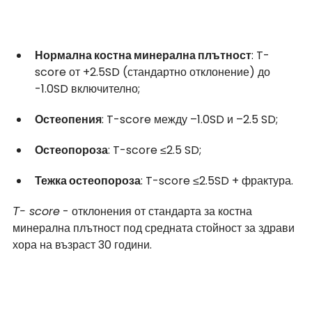
Нормална костна минерална плътност
: T-
score от +2.5SD (стандартно отклонение) до 
-1.0SD включително;
Остеопения
: T-score между –1.0SD и –2.5 SD;
Остеопороза
: T-score ≤2.5 SD;
Тежка остеопороза
: T-score ≤2.5SD + фрактура.
Т- score
 - отклонения от стандарта за костна 
минерална плътност под средната стойност за здрави 
хора на възраст 30 години.