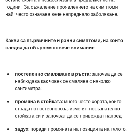
години.  За съжаление проявлението на симптоми 
най-често означава вече напреднало заболяване. 
Какви са първичните и ранни симптоми, на които 
следва да обърнем повече внимание
:
постепенно смаляване в ръста:
 започва да се 
наблюдава как човек се смалява с няколко 
сантиметра;
промяна в стойката: 
много често хората, които 
страдат от остеопороза, изменят несъзнателно 
стойката си и започват да се привеждат напред;
задух
: поради промяната на позицията на тялото, 