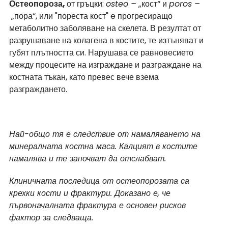
Остеопороза, 
от гръцки: 
osteo –
 „кост“ и 
poros –
 „пора“, или "пореста кост" e прогресиращо 
метаболитно заболяване на скелета. В резултат от 
разрушаване на колагена в костите, те изтъняват и 
губят плътността си. Нарушава се равновесието 
между процесите на изграждане и разграждане на 
костната тъкан, като превес вече взема 
разграждането. 
Най-общо тя е следствие от намаляването на 
минералната костна маса. Калцият в костите 
намалява и те започват да отслабват. 
Клиничната последица от остеопорозата са 
крехки кости и фрактури. Доказано е, че 
първоначалната фрактура е основен рисков 
фактор за следваща.