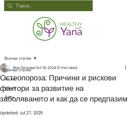
Всички статии
Яна Петрова
Oct 19, 2024
12 min read
Всички статии
Остеопороза: Причини и рискови
Мъже
фактори за развитие на
Жени
заболяването и как да се предпазим
Деца
Updated:
Jul 27, 2025