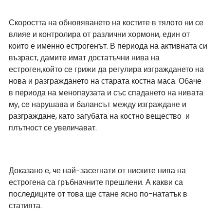
Скоростта на обновяването на костите в тялото ни се 
влияе и контролира от различни хормони, един от 
които е именно естрогенът. В периода на активната си 
възраст, дамите имат достатъчни нива на 
естроген,който се грижи да регулира изграждането на 
нова и разграждането на старата костна маса. Обаче 
в периода на менопаузата и със спадането на нивата 
му, се нарушава и балансът между изграждане и 
разграждане, като загубата на костно вещество  и 
плътност се увеличават.
Доказано е, че най-засегнати от ниските нива на 
естрогена са гръбначните прешлени. А какви са 
последиците от това ще стане ясно по-нататък в 
статията.