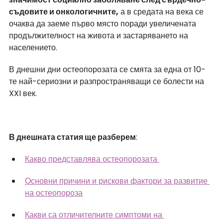
съдовите и онкологичните,
 а в средата на века се 
очаква да заеме първо място поради увеличената 
продължителност на живота и застаряването на 
населението.
В днешни дни остеопорозата се смята за една от 10-
те най-сериозни и разпространяващи се болести на 
XXI век.
В днешната статия ще разберем
:
Какво представлява остеопорозата 
Основни причини и рискови фактори за развитие 
на остеопороза
Какви са отличителните симптоми на 