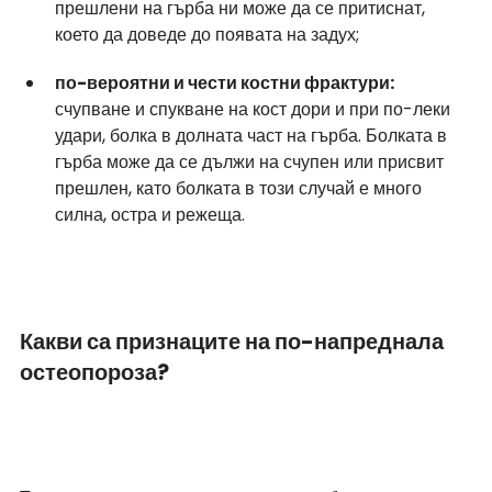
прешлени на гърба ни може да се притиснат, 
което да доведе до появата на задух;
по-вероятни и чести костни фрактури: 
счупване и спукване на кост дори и при по-леки 
удари, болка в долната част на гърба. Болката в 
гърба може да се дължи на счупен или присвит 
прешлен, като болката в този случай е много 
силна, остра и режеща.
Какви са признаците на по-напреднала 
остеопороза?