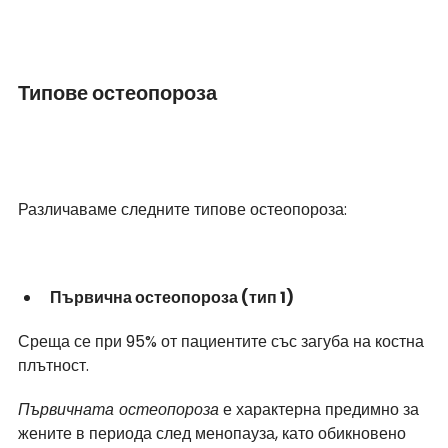
Типове остеопороза
Различаваме следните типове остеопороза:
Първична остеопороза (тип 1)
Среща се при 95% от пациентите със загуба на костна 
плътност.
Първичната остеопороза
 е характерна предимно за 
жените в периода след менопауза, като обикновено 