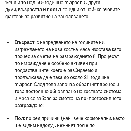
жени и то над 50-годишна възраст. С други 
думи,
 възрастта и полът
 са едни от най-ключовите 
фактори за развитие на заболяването.
Възраст
: с напредването на годините ни, 
изграждането на нова костна маса изостава като 
процес за сметка на разграждането й. Процесът 
по изграждане е особено активен при 
подрастващите, което е разбираемо и 
продължава да е така до около 21-годишна 
възраст. След това започва обратният процес и 
това постоянно обновяване на костната система 
и маса се забавя за сметка на по-прогресивното 
разграждане;
Пол
: по ред причини (най-вече хормонални, както 
ще видим надолу), нежният пол е по-