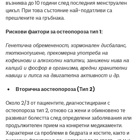
възниква до 10 години след последния менструален 
цикъл. При това състояние най-податливи са 
прешлените на гръбнака.
Рискови фактори за остеопороза тип 1:
Генетична обремененост, хормонален дисбаланс, 
тютюнопушене, прекомерна употреба на 
кофеинови и алкохолни напитки, занижени нива на 
калций и фосфор в организма, вредни хранителни 
навици и липса на двигателна активност и др.
Вторична аостеопороза (Тип 2) 
Около 2/3 от пациентите, диагностицирани с 
остеопороза тип 2, отново са жени и обикновено те 
развиват болестта след определени заболявания или 
продължителен прием на конкретни медикаменти. 
Характерни са проблеми в бедрата и костите, както и 