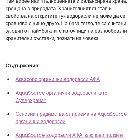
Там вирее най-пълноценната и балансирана храна, 
срещана в природата. Хранителният състав и 
свойства на откритите тук водорасли не може да се 
сравнява с нищо друго. На база тегло, те са считани 
за един от най-богатите източници на разнообразни 
хранителни съставки, познати на човека.
Съдържание
:
Аквасорс органични водорасли АФА
AquaSource органични водорасли като 
Суперхрана*
Основни предимства от приема на AquaSource 
органични водорасли
АquaSource водорасли АФА: ключови ползи и 