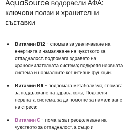
АquaSource водорасли АФА: 
ключови ползи и хранителни 
съставки
Витамин В12
 - спомага за увеличаване на 
енергията и намаляване на чувството за 
отпадналост, подпомага здравето на 
храносмилателната система; подкрепя нервната 
система и нормалните когнитивни функции;
Витамин В5
 - подпомага метаболизма; спомага 
за поддържане на здрава кожа; Подкрепя 
нервната система, за да помогне за намаляване 
на стреса;
Витамин С
- помага за преодоляване на 
чувството за отпадналост, а също и