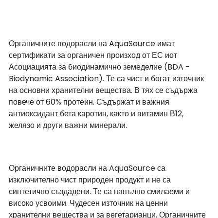
Органичните водорасли на AquaSource имат 
сертификати за органичен произход от ЕС иот 
Асоциацията за биодинамично земеделие (BDA - 
Biodynamic Association). Те са чист и богат източник 
на основни хранителни вещества. В тях се съдържа 
повече от 60% протеин. Съдържат и важния 
антиоксидант бета каротин, както и витамин В12, 
желязо и други важни минерали.
Органичните водорасли на AquaSource са 
изключително чист природен продукт и не са  
синтетично създадени. Те са напълно смилаеми и 
високо усвоими. Чудесен източник на ценни 
хранителни вещества и за вегетарианци. Органичните 