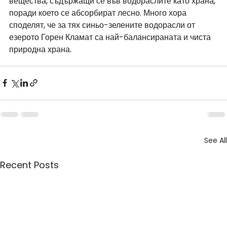
вещества, съдържащи се във водораслите като храна, 
поради което се абсорбират лесно. Много хора 
споделят, че за тях синьо-зелените водорасли от 
езерото Горен Кламат са най-балансираната и чиста 
природна храна.
See All
Recent Posts