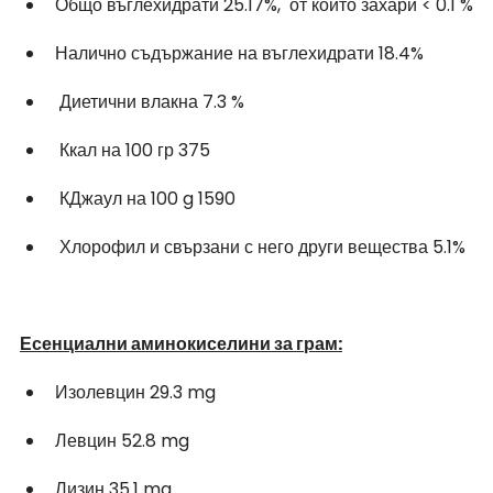
Общо въглехидрати 25.17%,  от които захари < 0.1 %
Налично съдържание на въглехидрати 18.4% 
 Диетични влакна 7.3 %
 Ккал на 100 гр 375
 КДжаул на 100 g 1590 
 Хлорофил и свързани с него други вещества 5.1%
Есенциални аминокиселини за грам:
Изолевцин 29.3 mg  
Левцин 52.8 mg 
Лизин 35.1 mg 