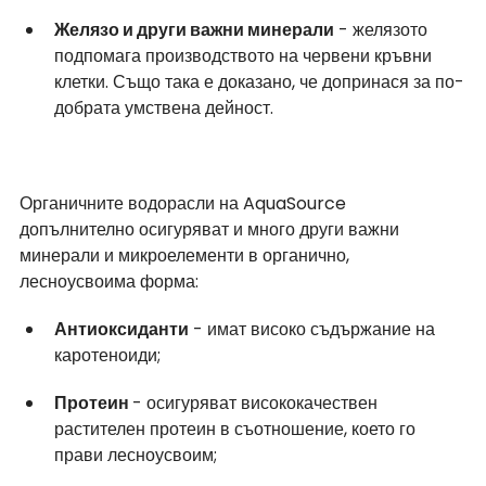
Желязо и други важни минерали
 - желязото 
подпомага производството на червени кръвни 
клетки. Също така е доказано, че допринася за по-
добрата умствена дейност.
Органичните водорасли на AquaSource 
допълнително осигуряват и много други важни 
минерали и микроелементи в органично, 
лесноусвоима форма:
Антиоксиданти
 - имат високо съдържание на 
каротеноиди;
Протеин 
- осигуряват висококачествен 
растителен протеин в съотношение, което го 
прави лесноусвоим;