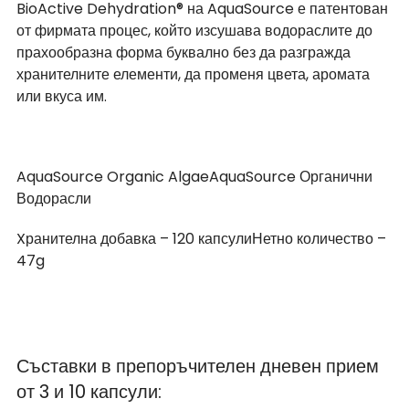
BioActive Dehydration® на AquaSource е патентован 
от фирмата процес, който изсушава водораслите до 
прахообразна форма буквално без да разгражда 
хранителните елементи, да променя цвета, аромата 
или вкуса им.
AquaSource Organic AlgaeAquaSource Органични 
Водорасли
Xранителна добавка – 120 капсулиНетно количество – 
47g
Съставки в препоръчителен дневен прием 
от 3 и 10 капсули: