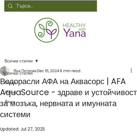
Всички статии
Яна Петрова
Dec 15, 2024
6 min read
Всички статии
Водорасли АФА на Аквасорс | AFA
Мъже
AquaSource - здраве и устойчивост
Жени
за мозъка, нервната и имунната
Деца
системи
Updated:
Jul 27, 2025