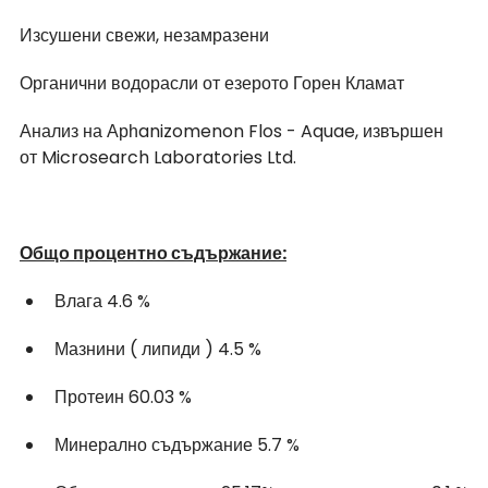
Изсушени свежи, незамразени
Органични водорасли от езерото Горен Кламат
Анализ на Арһanizomenon Flos - Aquae, извършен 
от Microsearch Laboratories Ltd.
Общо процентно съдържание:
Влага 4.6 %
Мазнини ( липиди ) 4.5 %
Протеин 60.03 %
Минерално съдържание 5.7 %