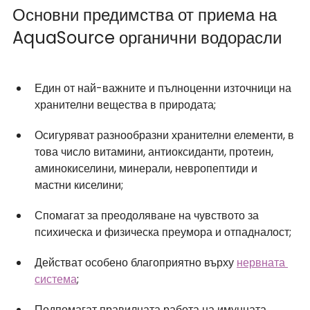
Основни предимства от приема на 
AquaSource органични водорасли
Един от най-важните и пълноценни източници на 
хранителни вещества в природата; 
Осигуряват разнообразни хранителни елементи, в 
това число витамини, антиоксиданти, протеин, 
аминокиселини, минерали, невропептиди и 
мастни киселини;
Спомагат за преодоляване на чувството за 
психическа и физическа преумора и отпадналост;
Действат особено благоприятно върху 
нервната 
система
;
Подпомагат правилната работа на имунната 