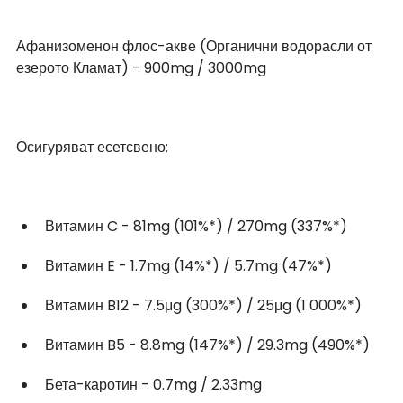
Афанизоменон флос-акве (Органични водорасли от 
езерото Кламат) - 900mg / 3000mg
Осигуряват есетсвено:
Витамин C - 81mg (101%*) / 270mg (337%*)
Витамин E - 1.7mg (14%*) / 5.7mg (47%*)
Витамин B12 - 7.5μg (300%*) / 25μg (1 000%*)
Витамин B5 - 8.8mg (147%*) / 29.3mg (490%*)
Бета-каротин - 0.7mg / 2.33mg