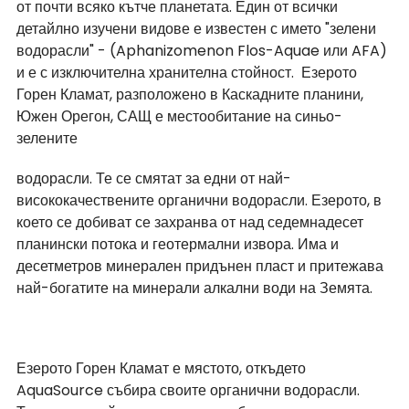
от почти всяко кътче планетата. Един от всички 
детайлно изучени видове е известен с името "зелени 
водорасли" - (Aphanizomenon Flos-Aquae или AFA) 
и е с изключителна хранителна стойност.  Езерото 
Горен Кламат, разположено в Каскадните планини, 
Южен Орегон, САЩ е местообитание на синьо-
зелените 
водорасли. Те се смятат за едни от най-
висококачествените органични водорасли. Езерото, в 
което се добиват се захранва от над седемнадесет 
планински потока и геотермални извора. Има и 
десетметров минерален придънен пласт и притежава 
най-богатите на минерали алкални води на Земята.
Езерото Горен Кламат е мястото, откъдето 
AquaSource събира своите органични водорасли. 