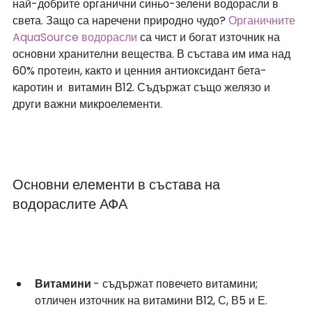
най-добрите органични синьо-зелени водорасли в 
света. Защо са наречени природно чудо? 
Органичните 
AquaSource водорасли
 са чист и богат източник на 
основни хранителни вещества. В състава им има над 
60% протеин, както и ценния антиоксидант бета-
каротин и  витамин В12. Съдържат също желязо и 
други важни микроелементи.
Основни елементи в състава на 
водораслите АФА
Витамини 
- съдържат повечето витамини; 
отличен източник на витамини В12, С, В5 и Е.