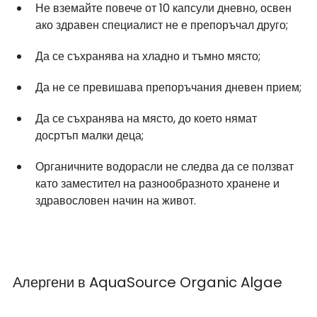
Не вземайте повече от 10 капсули дневно, освен 
ако здравен специалист не е препоръчал друго;
Да се съхранява на хладно и тъмно място;
Да не се превишава препоръчания дневен прием;
Да се съхранява на място, до което нямат 
досртъп малки деца;
Органичните водорасли не следва да се ползват 
като заместител на разнообразното хранене и 
здравословен начин на живот.
Алергени в AquaSource Organic Algae