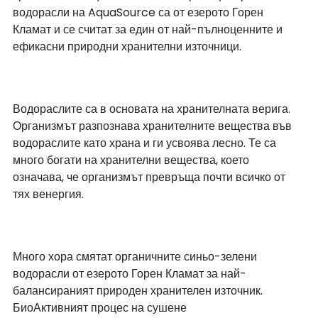
водорасли на AquaSource са от езерото Горен 
Кламат и се считат за един от най-пълноценните и 
ефикасни природни хранителни източници.
Водораслите са в основата на хранителната верига. 
Организмът разпознава хранителните вещества във 
водораслите като храна и ги усвоява лесно. Те са 
много богати на хранителни вещества, което 
означава, че организмът превръща почти всичко от 
тях венергия. 
Много хора смятат органичните синьо-зелени 
водорасли от езерото Горен Кламат за най-
балансираният природен хранителен източник. 
БиоАктивният процес на сушене 