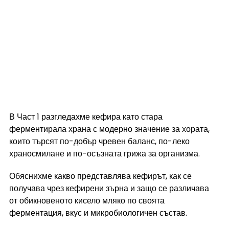
В Част 1 разгледахме кефира като стара 
ферментирала храна с модерно значение за хората, 
които търсят по-добър чревен баланс, по-леко 
храносмилане и по-осъзната грижа за организма.
Обяснихме какво представлява кефирът, как се 
получава чрез кефирени зърна и защо се различава 
от обикновеното кисело мляко по своята 
ферментация, вкус и микробиологичен състав.