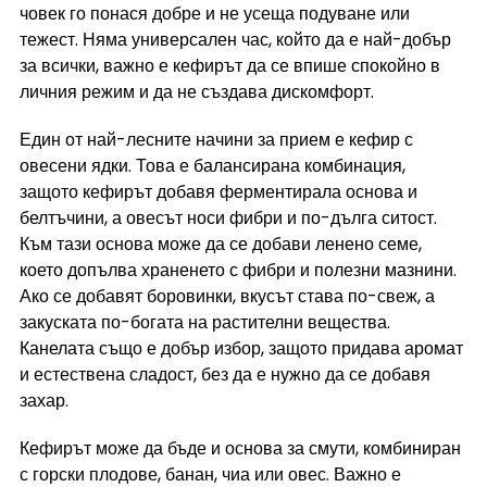
човек го понася добре и не усеща подуване или 
тежест. Няма универсален час, който да е най-добър 
за всички, важно е кефирът да се впише спокойно в 
личния режим и да не създава дискомфорт.
Един от най-лесните начини за прием е кефир с 
овесени ядки. Това е балансирана комбинация, 
защото кефирът добавя ферментирала основа и 
белтъчини, а овесът носи фибри и по-дълга ситост. 
Към тази основа може да се добави ленено семе, 
което допълва храненето с фибри и полезни мазнини. 
Ако се добавят боровинки, вкусът става по-свеж, а 
закуската по-богата на растителни вещества. 
Канелата също е добър избор, защото придава аромат 
и естествена сладост, без да е нужно да се добавя 
захар.
Кефирът може да бъде и основа за смути, комбиниран 
с горски плодове, банан, чиа или овес. Важно е 