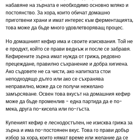
набавяне на зърната е необходимо основно мляко и 
постоянство. За хора, които обичат домашно 
приготвени храни и имат интерес към ферментацията, 
това може да бъде много удовлетворяващ процес.
Но домашният кефир има и своите изисквания. Той не 
е продукт, който се прави веднъж и после се забравя. 
Кефирените зърна имат нужда от грижа, редовно 
прецеждане, правилно съхранение и добра хигиена. 
Ако съдовете не са чисти, ако напитката стои 
неподходящо дълго или ако се съхранява 
неправилно, може да се получи нежелано 
замърсяване. Освен това вкусът на домашния кефир 
може да бъде променлив - една партида да е по-
мека, друга по-кисела или по-гъста.
Купеният кефир е леснодостъпен, не изисква грижа за 
зърна и има по-постоянен вкус. Това го прави добър 
избор за хора, които нямат време или желание да се 