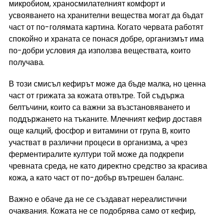
микробиом, храносмилателният комфорт и 
усвояването на хранителни вещества могат да бъдат 
част от по-голямата картина. Когато червата работят 
спокойно и храната се понася добре, организмът има 
по-добри условия да използва веществата, които 
получава.
В този смисъл кефирът може да бъде малка, но ценна 
част от грижата за кожата отвътре. Той съдържа 
белтъчини, които са важни за възстановяването и 
поддържането на тъканите. Млечният кефир доставя 
още калций, фосфор и витамини от група B, които 
участват в различни процеси в организма, а чрез 
ферментиралите култури той може да подкрепи 
чревната среда, не като директно средство за красива 
кожа, а като част от по-добър вътрешен баланс.
Важно е обаче да не се създават нереалистични 
очаквания. Кожата не се подобрява само от кефир, 