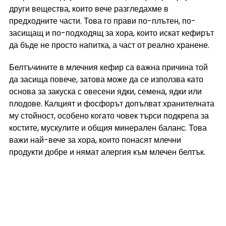
други вещества, които вече разгледахме в 
предходните части. Това го прави по-плътен, по-
засищащ и по-подходящ за хора, които искат кефирът 
да бъде не просто напитка, а част от реално хранене.
Белтъчините в млечния кефир са важна причина той 
да засища повече, затова може да се използва като 
основа за закуска с овесени ядки, семена, ядки или 
плодове. Калцият и фосфорът допълват хранителната 
му стойност, особено когато човек търси подкрепа за 
костите, мускулите и общия минерален баланс. Това 
важи най-вече за хора, които понасят млечни 
продукти добре и нямат алергия към млечен белтък.