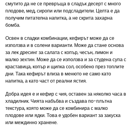
смутито да не се превръща в сладък десерт с много 
плодове, мед, сиропи или подсладители. Целта е да 
получим питателна напитка, а не скрита захарна 
бомба.
Освен в сладки комбинации, кефирът може да се 
използва и в солени варианти. Може да стане основа 
за лек дресинг за салата с копър, чесън, лимон и 
малко зехтин. Може да се използва и за студена супа с 
краставица, копър и щипка сол, особено през топлите 
дни. Така кефирът влиза в менюто не само като 
напитка, а като част от реални ястия.
Добра идея е и кефир с чия, оставен за няколко часа в 
хладилник. Чията набъбва и създава по-плътна 
текстура, която може да се комбинира с малко 
плодове или ядки. Това е удобен вариант за закуска 
или междинно хранене.