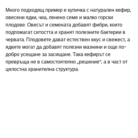
Много подходящ пример е купичка с натурален кефир, 
овесени ядки, чиа, ленено семе и малко горски 
плодове. Овесът и семената добавят фибри, които 
подпомагат ситостта и хранят полезните бактерии в 
червата. Плодовете дават естествен вкус и свежест, а 
ядките могат да добавят полезни мазнини и още по-
добро усещане за засищане. Така кефирът се 
превръща не в самостоятелно „решение“, а в част от 
цялостна хранителна структура.