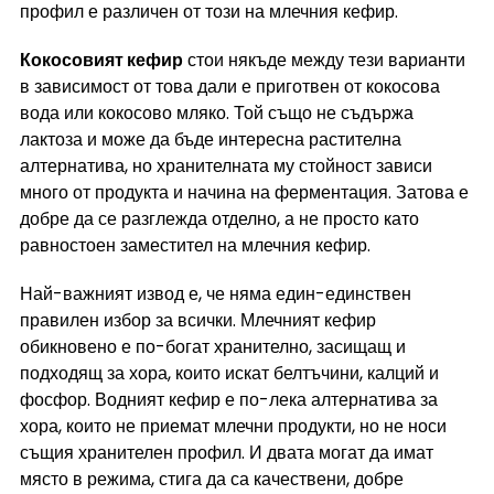
профил е различен от този на млечния кефир.
Кокосовият кефир
 стои някъде между тези варианти 
в зависимост от това дали е приготвен от кокосова 
вода или кокосово мляко. Той също не съдържа 
лактоза и може да бъде интересна растителна 
алтернатива, но хранителната му стойност зависи 
много от продукта и начина на ферментация. Затова е 
добре да се разглежда отделно, а не просто като 
равностоен заместител на млечния кефир.
Най-важният извод е, че няма един-единствен 
правилен избор за всички. Млечният кефир 
обикновено е по-богат хранително, засищащ и 
подходящ за хора, които искат белтъчини, калций и 
фосфор. Водният кефир е по-лека алтернатива за 
хора, които не приемат млечни продукти, но не носи 
същия хранителен профил. И двата могат да имат 
място в режима, стига да са качествени, добре 