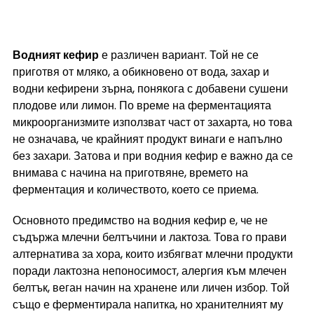
Водният кефир
 е различен вариант. Той не се 
приготвя от мляко, а обикновено от вода, захар и 
водни кефирени зърна, понякога с добавени сушени 
плодове или лимон. По време на ферментацията 
микроорганизмите използват част от захарта, но това 
не означава, че крайният продукт винаги е напълно 
без захари. Затова и при водния кефир е важно да се 
внимава с начина на приготвяне, времето на 
ферментация и количеството, което се приема.
Основното предимство на водния кефир е, че не 
съдържа млечни белтъчини и лактоза. Това го прави 
алтернатива за хора, които избягват млечни продукти 
поради лактозна непоносимост, алергия към млечен 
белтък, веган начин на хранене или личен избор. Той 
също е ферментирала напитка, но хранителният му 