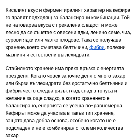
Киселият вкус и ферментиралият характер на кефира 
го правят подходящ за балансирани комбинации. Той 
не натоварва вкуса с прекалена сладост и може 
лесно да се съчетае с овесени ядки, ленено семе, чиа, 
сурови ядки или малко плодове. Така се получава 
хранене, което съчетава белтъчини, 
фибри
, полезни 
мазнини и естествени въглехидрати.
Стабилното хранене има пряка връзка с енергията 
през деня. Когато човек започне деня с много захар 
или бързи въглехидрати без достатъчно белтъчини и 
фибри, често следва рязък глад, спад в тонуса и 
желание за още сладко, а когато храненето е 
балансирано, енергията се усеща по-равномерна. 
Кефирът може да участва в такъв тип хранене, 
защото дава добра основа, особено когато не е 
подсладен и не е комбиниран с големи количества 
захар.