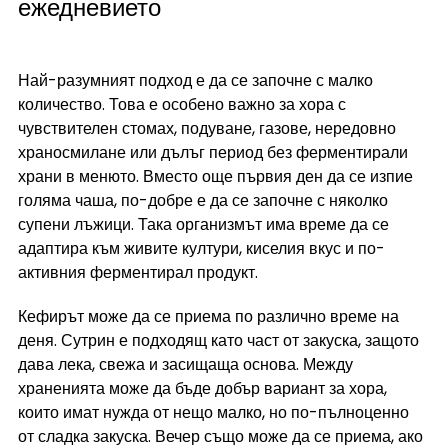
ежедневието
Най-разумният подход е да се започне с малко 
количество. Това е особено важно за хора с 
чувствителен стомах, подуване, газове, нередовно 
храносмилане или дълъг период без ферментирали 
храни в менюто. Вместо още първия ден да се изпие 
голяма чаша, по-добре е да се започне с няколко 
супени лъжици. Така организмът има време да се 
адаптира към живите култури, киселия вкус и по-
активния ферментирал продукт.
Кефирът може да се приема по различно време на 
деня. Сутрин е подходящ като част от закуска, защото 
дава лека, свежа и засищаща основа. Между 
храненията може да бъде добър вариант за хора, 
които имат нужда от нещо малко, но по-пълноценно 
от сладка закуска. Вечер също може да се приема, ако 