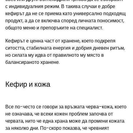
с индивидуалния режим. В такива случаи е добре 
кефирът да не се приема като универсално подходящ 
продукт, а да се включва според личната поносимост, 
общото меню и препоръките на специалист.
Кефирът е ценна част от хранене, което подкрепя 
ситостта, стабилната енергия и добрия дневен ритъм, 
но силата му идва от правилното му място в 
балансираното хранене.
Кефир и кожа
Все по-често се говори за връзката черва–кожа, което 
не означава, че всеки кожен проблем започва от 
червата, нито че една храна може да промени кожата 
за няколко дни. По-скоро показва, че чревният 