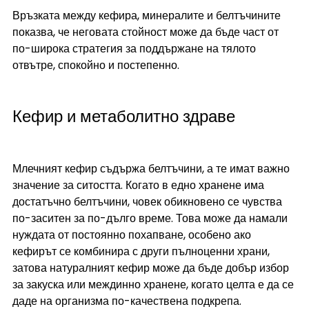
Връзката между кефира, минералите и белтъчините 
показва, че неговата стойност може да бъде част от 
по-широка стратегия за поддържане на тялото 
отвътре, спокойно и постепенно.
Кефир и метаболитно здраве
Млечният кефир съдържа белтъчини, а те имат важно 
значение за ситостта. Когато в едно хранене има 
достатъчно белтъчини, човек обикновено се чувства 
по-заситен за по-дълго време. Това може да намали 
нуждата от постоянно похапване, особено ако 
кефирът се комбинира с други пълноценни храни, 
затова натуралният кефир може да бъде добър избор 
за закуска или междинно хранене, когато целта е да се 
даде на организма по-качествена подкрепа.