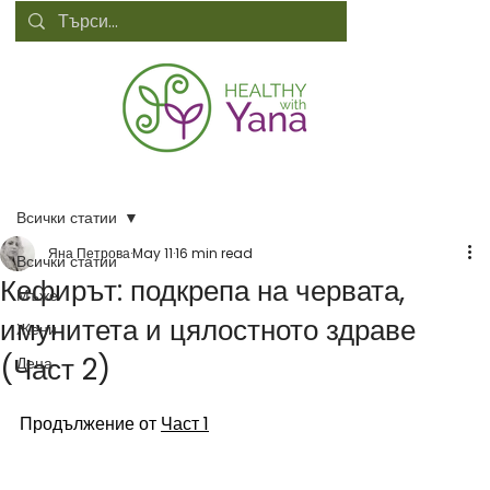
Всички статии
Яна Петрова
May 11
16 min read
Всички статии
Кефирът: подкрепа на червата,
Мъже
имунитета и цялостното здраве
Жени
(Част 2)
Деца
Продължение от 
Част 1