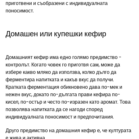
приготвени и съобразени с индивидуалната 
поносимост.
Домашен или купешки кефир
Домашният кефир има едно голямо предимство - 
контролът. Когато човек го приготвя сам, може да 
избере какво мляко да използва, колко дълго да 
ферментира напитката и какъв вкус да получи. 
Кратката ферментация обикновено дава по-мек и 
нежен вкус, докато по-дългата прави кефира по-
кисел, по-остър и често по-изразен като аромат. Това 
позволява напитката да се нагоди според 
индивидуалната поносимост и предпочитания.
Друго предимство на домашния кефир е, че културата 
е жива и активна. 