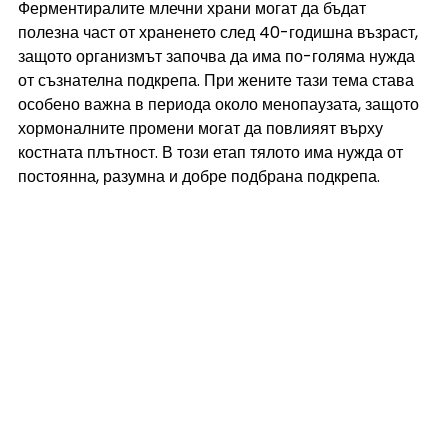
Ферментиралите млечни храни могат да бъдат 
полезна част от храненето след 40-годишна възраст, 
защото организмът започва да има по-голяма нужда 
от съзнателна подкрепа. При жените тази тема става 
особено важна в периода около менопаузата, защото 
хормоналните промени могат да повлияят върху 
костната плътност. В този етап тялото има нужда от 
постоянна, разумна и добре подбрана подкрепа.