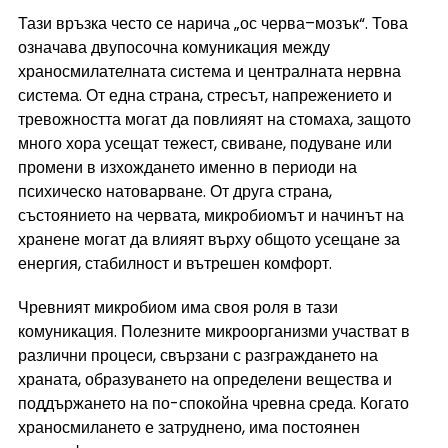
Тази връзка често се нарича „ос черва–мозък“. Това 
означава двупосочна комуникация между 
храносмилателната система и централната нервна 
система. От една страна, стресът, напрежението и 
тревожността могат да повлияят на стомаха, защото 
много хора усещат тежест, свиване, подуване или 
промени в изхождането именно в периоди на 
психическо натоварване. От друга страна, 
състоянието на червата, микробиомът и начинът на 
хранене могат да влияят върху общото усещане за 
енергия, стабилност и вътрешен комфорт.
Чревният микробиом има своя роля в тази 
комуникация. Полезните микроорганизми участват в 
различни процеси, свързани с разграждането на 
храната, образуването на определени вещества и 
поддържането на по-спокойна чревна среда. Когато 
храносмилането е затруднено, има постоянен 