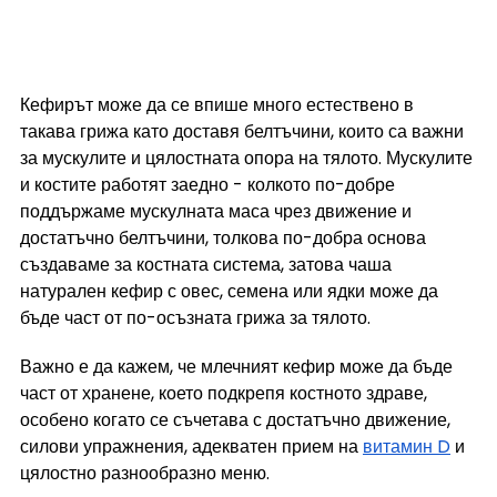
Кефирът може да се впише много естествено в 
такава грижа като доставя белтъчини, които са важни 
за мускулите и цялостната опора на тялото. Мускулите 
и костите работят заедно - колкото по-добре 
поддържаме мускулната маса чрез движение и 
достатъчно белтъчини, толкова по-добра основа 
създаваме за костната система, затова чаша 
натурален кефир с овес, семена или ядки може да 
бъде част от по-осъзната грижа за тялото.
Важно е да кажем, че млечният кефир може да бъде 
част от хранене, което подкрепя костното здраве, 
особено когато се съчетава с достатъчно движение, 
силови упражнения, адекватен прием на 
витамин D
 и 
цялостно разнообразно меню.