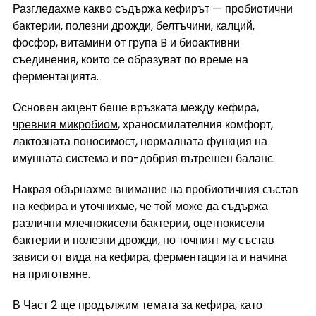
Разгледахме какво съдържа кефирът — пробиотични 
бактерии, полезни дрожди, белтъчини, калций, 
фосфор, витамини от група B и биоактивни 
съединения, които се образуват по време на 
ферментацията.
Основен акцент беше връзката между кефира, 
чревния микробиом
, храносмилателния комфорт, 
лактозната поносимост, нормалната функция на 
имунната система и по-добрия вътрешен баланс.
Накрая обърнахме внимание на пробиотичния състав 
на кефира и уточнихме, че той може да съдържа 
различни млечнокисели бактерии, оцетнокисели 
бактерии и полезни дрожди, но точният му състав 
зависи от вида на кефира, ферментацията и начина 
на приготвяне.
В Част 2 ще продължим темата за кефира, като 