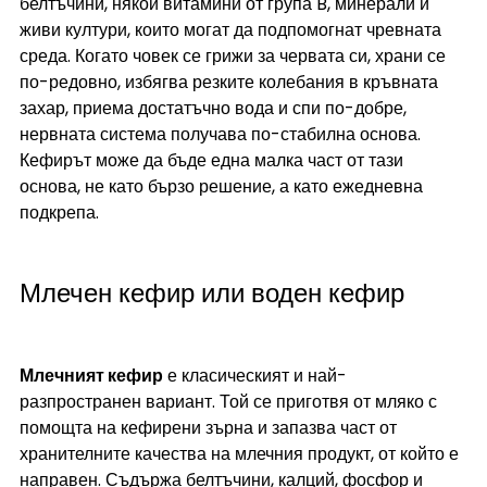
белтъчини, някои витамини от група B, минерали и 
живи култури, които могат да подпомогнат чревната 
среда. Когато човек се грижи за червата си, храни се 
по-редовно, избягва резките колебания в кръвната 
захар, приема достатъчно вода и спи по-добре, 
нервната система получава по-стабилна основа. 
Кефирът може да бъде една малка част от тази 
основа, не като бързо решение, а като ежедневна 
подкрепа.
Млечен кефир или воден кефир
Млечният кефир
 е класическият и най-
разпространен вариант. Той се приготвя от мляко с 
помощта на кефирени зърна и запазва част от 
хранителните качества на млечния продукт, от който е 
направен. Съдържа белтъчини, калций, фосфор и 