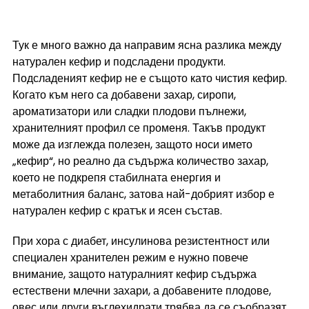
Тук е много важно да направим ясна разлика между 
натурален кефир и подсладени продукти. 
Подсладеният кефир не е същото като чистия кефир. 
Когато към него са добавени захар, сиропи, 
ароматизатори или сладки плодови пълнежи, 
хранителният профил се променя. Такъв продукт 
може да изглежда полезен, защото носи името 
„кефир“, но реално да съдържа количество захар, 
което не подкрепя стабилната енергия и 
метаболитния баланс, затова най-добрият избор е 
натурален кефир с кратък и ясен състав.
При хора с диабет, инсулинова резистентност или 
специален хранителен режим е нужно повече 
внимание, защото натуралният кефир съдържа 
естествени млечни захари, а добавените плодове, 
овес или други въглехидрати трябва да се съобразят 