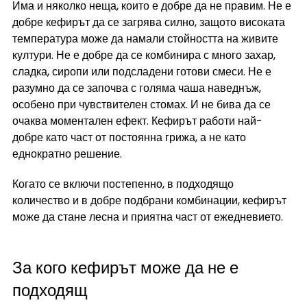
Има и няколко неща, които е добре да не правим. Не е 
добре кефирът да се загрява силно, защото високата 
температура може да намали стойността на живите 
култури. Не е добре да се комбинира с много захар, 
сладка, сиропи или подсладени готови смеси. Не е 
разумно да се започва с голяма чаша наведнъж, 
особено при чувствителен стомах. И не бива да се 
очаква моментален ефект. Кефирът работи най-
добре като част от постоянна грижа, а не като 
еднократно решение.
Когато се включи постепенно, в подходящо 
количество и в добре подбрани комбинации, кефирът 
може да стане лесна и приятна част от ежедневието.
За кого кефирът може да не е 
подходящ