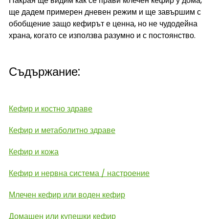
Накрая ще видим как се прави млечен кефир у дома, 
ще дадем примерен дневен режим и ще завършим с 
обобщение защо кефирът е ценна, но не чудодейна 
храна, когато се използва разумно и с постоянство.
Съдържание:
Кефир и костно здраве
Кефир и метаболитно здраве
Кефир и кожа
Кефир и нервна система / настроение
Млечен кефир или воден кефир
Домашен или купешки кефир