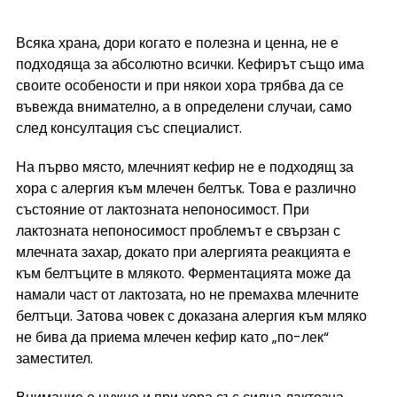
Всяка храна, дори когато е полезна и ценна, не е 
подходяща за абсолютно всички. Кефирът също има 
своите особености и при някои хора трябва да се 
въвежда внимателно, а в определени случаи, само 
след консултация със специалист.
На първо място, млечният кефир не е подходящ за 
хора с алергия към млечен белтък. Това е различно 
състояние от лактозната непоносимост. При 
лактозната непоносимост проблемът е свързан с 
млечната захар, докато при алергията реакцията е 
към белтъците в млякото. Ферментацията може да 
намали част от лактозата, но не премахва млечните 
белтъци. Затова човек с доказана алергия към мляко 
не бива да приема млечен кефир като „по-лек“ 
заместител.