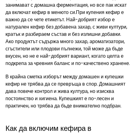
занимават с домашна ферментация, но все пак искат 
да включат кефир в менюто си.При купения кефир е 
важно да се чете етикетът. Най-добрият избор е 
натурален кефир без добавена захар, с живи култури, 
кратък и разбираем състав и без излишни добавки. 
Ако продуктът съдържа много захар, ароматизатори, 
сгъстители или плодови пълнежи, той може да бъде 
вкусен, но не е най-добрият вариант, когато целта е 
подкрепа за чревния баланс и по-качествено хранене.
В крайна сметка изборът между домашен и купешки 
кефир не трябва да се превръща в спор. Домашният 
дава повече контрол и жива култура, но изисква 
постоянство и хигиена. Купешкият е по-лесен и 
практичен, но трябва да бъде внимателно подбран.
Как да включим кефира в 