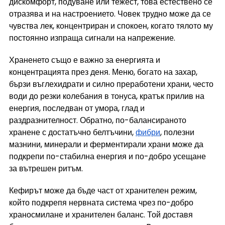
дискомфорт, подуване или тежест, това естествено се 
отразява и на настроението. Човек трудно може да се 
чувства лек, концентриран и спокоен, когато тялото му 
постоянно изпраща сигнали на напрежение.
Храненето също е важно за енергията и 
концентрацията през деня. Меню, богато на захар, 
бързи въглехидрати и силно преработени храни, често 
води до резки колебания в тонуса, кратък прилив на 
енергия, последван от умора, глад и 
раздразнителност. Обратно, по-балансираното 
хранене с достатъчно белтъчини, 
фибри
, полезни 
мазнини, минерали и ферментирали храни може да 
подкрепи по-стабилна енергия и по-добро усещане 
за вътрешен ритъм.
Кефирът може да бъде част от хранителен режим, 
който подкрепя нервната система чрез по-добро 
храносмилане и хранителен баланс. Той доставя 