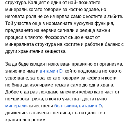
структура. Калцият е един от най-познатите 
минерали, когато говорим за костно здраве, но 
неговата роля не се изчерпва само с костите и зъбите. 
Той участва още в нормалната мускулна функция, 
предаването на нервни сигнали и редица важни 
процеси в тялото. Фосфорът също е част от 
минералната структура на костите и работи в баланс с 
други хранителни вещества.
За да бъде калцият използван правилно от организма, 
значение има и 
витамин D
, който подпомага неговото 
усвояване, затова, когато говорим за кефир и кости, 
не бива да изолираме темата само до една храна. 
Добре е да разглеждаме млечния кефир като част от 
по-широка грижа, в която участват достатъчно 
минерали
, качествени 
белтъчини
, 
витамин D
, 
движение, слънчева светлина, сън и цялостен 
хранителен режим.