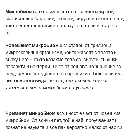
Микробиомът 
е съвкупността от всички микроби, 
включително бактерии, гъбички, вируси и техните гени, 
които естествено живеят върху телата ни и вътре в 
нас.
Човешкият микробиом 
е съставен от трилиони 
микроскопични организми, които живеят в тялото и 
върху него - както казахме това са  вируси, гъбички, 
паразити и бактерии. Те са от решаващо значение за 
поддържане на здравето на организма. Тялото ни има 
пет основни вида
: 
чревен, дихателен, кожен, 
урогенитален и микробиом на устата
.
Чревният микробиом
 всъщност е част от човешкия 
микробиом. От всички пет, той е най-проучваният и 
познат на науката и все пак вероятно малко от нас си 