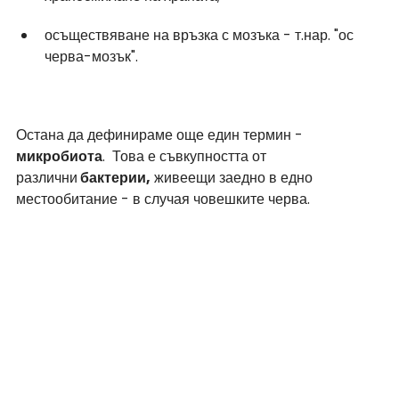
осъществяване на връзка с мозъка - т.нар. "ос 
черва-мозък".
Остана да дефинираме още един термин - 
микробиота
.  Това е съвкупността от 
различни
 бактерии,
 живеещи заедно в едно 
местообитание - в случая човешките черва.