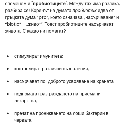
споменем и "
пробиотиците
". Между тях има разлика, 
разбира се! Коренът на думата 
пробиотик
 идва от 
гръцката дума “pro”, което означава „насърчаване“ и 
“biotic” – „живот“. Тоест пробиотиците насърчават 
живота. С какво ни помагат?
стимулират имунитета;
контролират различни възпаления;
насърчават по-доброто усвояване на храната;
подпомагат разграждането на приемани 
лекарства;
пречат на проникването на лоши бактерии в 
червата.