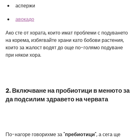
аспержи
авокадо
Ако сте от хората, които имат проблеми с подуването 
на корема, избягвайте храни като бобови растения, 
които за жалост водят до още по-голямо подуване 
при някои хора. 
2. Включване на пробиотици в менюто за 
да подсилим здравето на червата 
По-нагоре говорихме за "
пребиотици
", а сега ще 