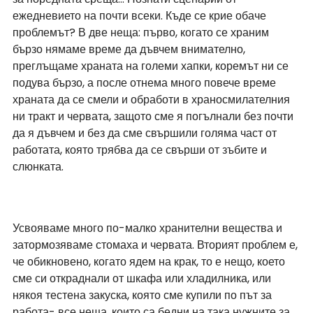
ежедневието на почти всеки. Къде се крие обаче 
проблемът? В две неща: първо, когато се храним 
бързо нямаме време да дъвчем внимателно, 
преглъщаме храната на големи хапки, коремът ни се 
подува бързо, а после отнема много повече време 
храната да се смели и обработи в храносмилателния 
ни тракт и червата, защото сме я погълнали без почти 
да я дъвчем и без да сме свършили голяма част от 
работата, която трябва да се свърши от зъбите и 
слюнката.
Усвояваме много по-малко хранителни вещества и 
затормозяваме стомаха и червата. Вторият проблем е, 
че обикновено, когато ядем на крак, то е нещо, което 
сме си откраднали от шкафа или хладилника, или 
някоя тестена закуска, която сме купили по път за 
работа- все неща, които са бедни на така нужните за 