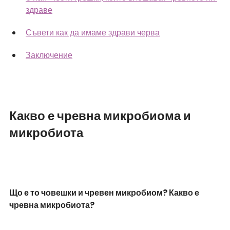
здраве
Съвети как да имаме здрави черва
Заключение
Какво е чревна микробиома и 
микробиота
Що е то човешки и чревен микробиом? Какво е 
чревна микробиота?