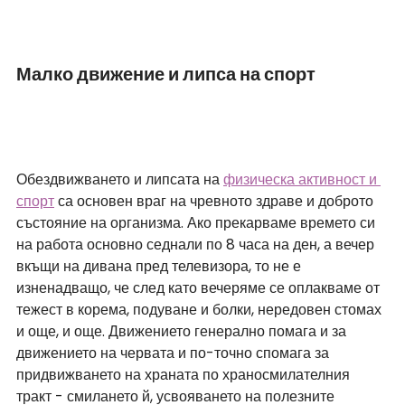
Малко движение и липса на спорт
Обездвижването и липсата на 
физическа активност и 
спорт
 са основен враг на чревното здраве и доброто 
състояние на организма. Ако прекарваме времето си 
на работа основно седнали по 8 часа на ден, а вечер 
вкъщи на дивана пред телевизора, то не е 
изненадващо, че след като вечеряме се оплакваме от 
тежест в корема, подуване и болки, нередовен стомах 
и още, и още. Движението генерално помага и за 
движението на червата и по-точно спомага за 
придвижването на храната по храносмилателния 
тракт - смилането й, усвояването на полезните 