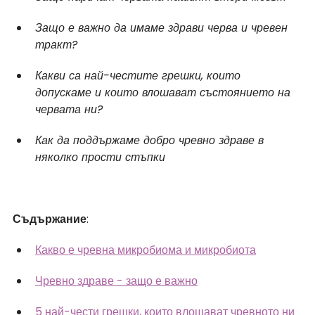
Защо е важно да имаме здрави черва и чревен 
тракт?
Какви са най-честите грешки, които 
допускаме и които влошават състоянието на 
червата ни?
Как да поддържаме добро чревно здраве в 
няколко прости стъпки
Съдържание
:
Какво е чревна микробиома и микробиота
Чревно здраве - защо е важно
5 най-чести грешки, които влошават чревното ни 