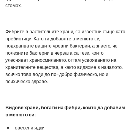
стомах. 
Фибрите в растителните храни, са известни също като 
пребиотици. Като ги добавяте в менюто си, 
подхранвате вашите чревни бактерии, а знаете, че 
полезните бактерии в червата са тези, които 
улесняват храносмилането, оттам усвояването на 
хранителните вещества, а както видяхме в началото, 
всичко това води до по-добро физическо, но и 
психическо здраве. 
Видове храни, богати на фибри, които да добавим 
в менюто си:
овесени ядки