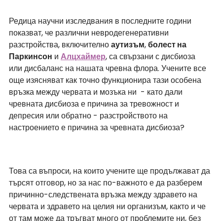
Редица научни изследвания в последните години 
показват, че различни невродегенеративни 
разстройства, включително 
аутизъм
, 
болест на 
Паркинсон
 и
Алцхаймер
, са свързани с дисбиоза 
или дисбаланс на нашата чревна флора. Учените все 
още изясняват как точно функционира тази особена 
връзка между червата и мозъка ни  - като дали 
чревната дисбиоза е причина за тревожност и 
депресия или обратно - разстройството на 
настроението е причина за чревната дисбиоза?
Това са въпроси, на които учените ще продължават да 
търсят отговор, но за нас по-важното е да разберем 
причинно-следствената връзка между здравето на 
червата и здравето на целия ни организъм, както и че 
от там може да тръгват много от проблемите ни, без 