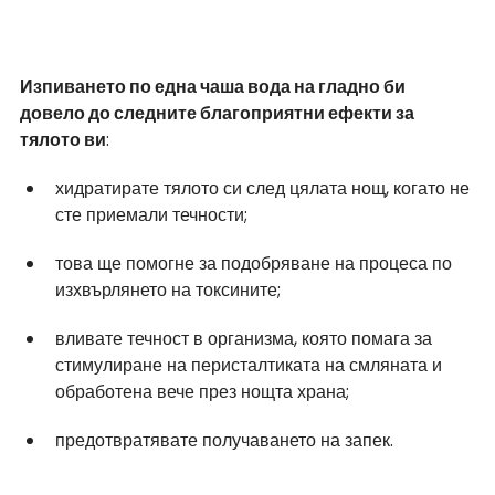
Изпиването по една чаша вода на гладно би 
довело до следните благоприятни ефекти за 
тялото ви
:
хидратирате тялото си след цялата нощ, когато не 
сте приемали течности;
това ще помогне за подобряване на процеса по 
изхвърлянето на токсините;
вливате течност в организма, която помага за 
стимулиране на перисталтиката на смляната и 
обработена вече през нощта храна;
предотвратявате получаването на запек.