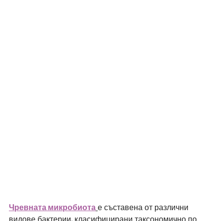
Чревната микробиота
е съставена от различни 
видове бактерии, класифицирани таксономично по 