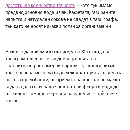
достатъчно количество течности
 - като тук имаме 
предвид основно вода и чай, Кафетата, газираните 
напитки и натурални сокове не спадат в тази графа, 
тъй като не носят никакви ползи за организма ни.
Важно е да приемаме минимум по 30мл вода на 
килограм телесно тегло дневно, изпита на 
сравнително равномерни порции.
Тук
 поговорихме 
колко опасна може да бъде дехидратацията за децата, 
но сега ще добавим, че приемът на прекалено малко 
вода на ден нарушава чревната ни флора и води до 
различни стомашно-чревни нарушения - най-вече 
запек. 