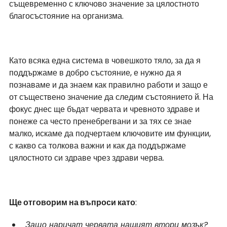
същевременно с ключово значение за цялостното 
благосъстояние на организма.
Като всяка една система в човешкото тяло, за да я 
поддържаме в добро състояние, е нужно да я 
познаваме и да знаем как правилно работи и защо е 
от съществено значение да следим състоянието й. На 
фокус днес ще бъдат червата и чревното здраве и 
понеже са често пренебрегвани и за тях се знае 
малко, искаме да подчертаем ключовите им функции, 
с какво са толкова важни и как да поддържаме 
цялостното си здраве чрез здрави черва.
Ще отговорим на въпроси като
:
Защо наричат червата нашият втори мозък?