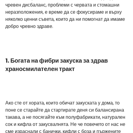
чревен дисбаланс, проблеми с червата и стомашни 
неразположения, е време да се фокусираме и върху 
няколко ценни съвета, които да ни помогнат да имаме 
добро чревно здраве.
1. Богата на фибри закуска за здрав 
храносмилателен тракт
Ако сте от хората, които обичат закуската у дома, то 
поне се старайте да стартирате деня си балансирана 
такава, а не посягайте към полуфабрикати, натурален 
сок и кифла от закусвалнята. Не че повечето от нас не 
сме израснали с банички, кифли с боза и пържените 