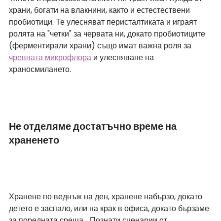
храни, богати на влакнини, както и естестествени 
пробиотици. Те улесняват перисталтиката и играят 
ролята на "четки" за червата ни, докато пробиотиците 
(ферментирали храни) също имат важна роля за 
чревната микрофлора
 и улесняване на 
храносмилането.
Не отделяме достатъчно време на 
храненето
Хранене по веднъж на ден, хранене набързо, докато 
детето е заспало, или на крак в офиса, докато бързаме 
за поредната среща... Познати сценарии от 