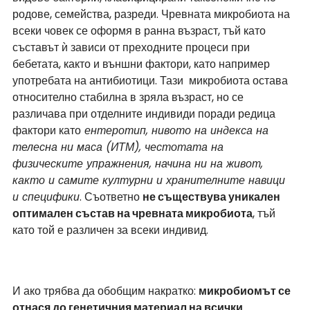
родове, семейства, разреди. Чревната микробиота на 
всеки човек се оформя в ранна възраст, тъй като 
съставът ѝ зависи от преходните процеси при 
бебетата, както и външни фактори, като например 
употребата на антибиотици. Тази  микробиота остава 
относително стабилна в зряла възраст, но се 
различава при отделните индивиди поради редица 
фактори като
 ентеротип, нивото на индекса на 
телесна ни маса (ИТМ), честотата на 
физическите упражнения, начина ни на живот, 
както и самите културни и хранителните навици 
и специфики
. Съответно 
не съществува уникален 
оптимален състав на чревната микробиота
, тъй 
като той е различен за всеки индивид.
И ако трябва да обобщим накратко: 
микробиомът се 
отнася до генетичния материал на всички 