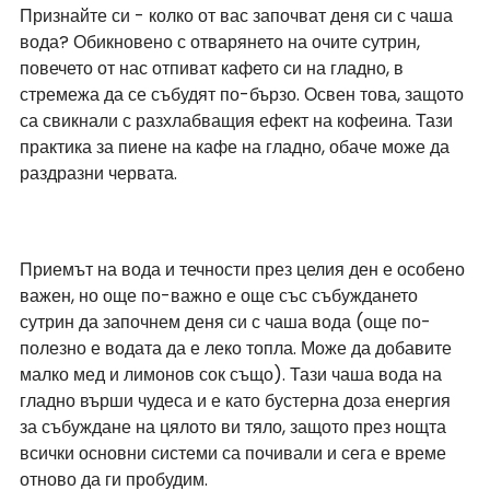
Признайте си - колко от вас започват деня си с чаша 
вода? Обикновено с отварянето на очите сутрин, 
повечето от нас отпиват кафето си на гладно, в 
стремежа да се събудят по-бързо. Освен това, защото 
са свикнали с разхлабващия ефект на кофеина. Тази 
практика за пиене на кафе на гладно, обаче може да 
раздразни червата.
Приемът на вода и течности през целия ден е особено 
важен, но още по-важно е още със събуждането 
сутрин да започнем деня си с чаша вода (още по-
полезно е водата да е леко топла. Може да добавите 
малко мед и лимонов сок също). Тази чаша вода на 
гладно върши чудеса и е като бустерна доза енергия 
за събуждане на цялото ви тяло, защото през нощта 
всички основни системи са почивали и сега е време 
отново да ги пробудим.