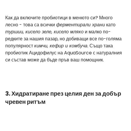
Как да включите пробиотици в менюто си? Много 
лесно - това са всички 
ферментирали храни
 като 
туршии, кисело зеле, кисело мляко
 и малко по-
редките за нашия пазар, но добиващи все по-голяма 
популярност 
кимчи, кефир и комбуча
. Също така 
пробиотик Ацидофилус на AquaSource с натуралния 
си състав може да бъде пръв ваш помощник.  
3. Хидратиране през целия ден за добър 
чревен ритъм