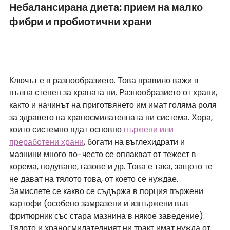
Небалансирана диета: прием на малко 
фибри и пробиотични храни
Ключът е в разнообразието. Това правило важи в 
пълна степен за храната ни. Разнообразието от храни, 
както и начинът на приготвянето им имат голяма роля 
за здравето на храносмилателната ни система. Хора, 
които системно ядат основно 
пържени или 
преработени храни
, богати на въглехидрати и 
мазнини много по-често се оплакват от тежест в 
корема, подуване, газове и др. Това е така, защото те 
не дават на тялото това, от което се нуждае. 
Замислете се какво се съдържа в порция пържени 
картофи (особено замразени и изпържени във 
фритюрник със стара мазнина в някое заведение). 
Тялото и храносмилателният ни тракт имат нужда от 