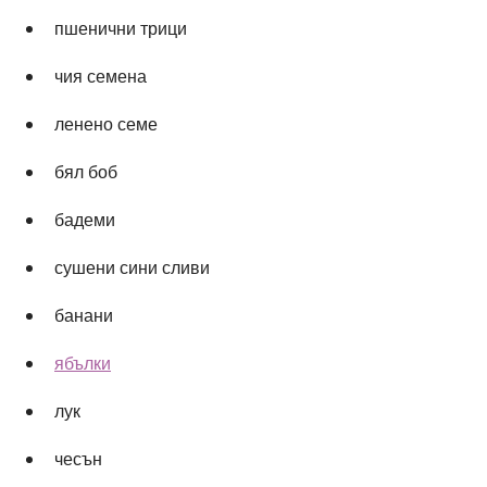
пшенични трици
чия семена 
ленено семе
бял боб
бадеми
сушени сини сливи
банани
ябълки
лук
чесън