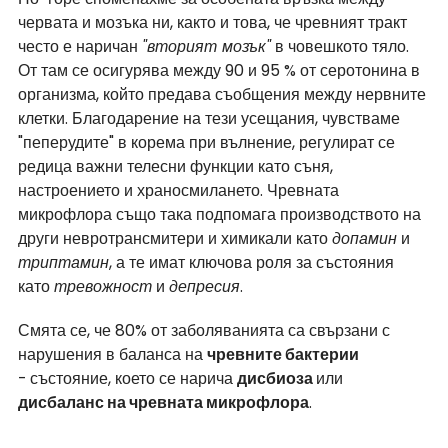
червата и мозъка ни, както и това, че чревният тракт 
често е наричан 
"вторият мозък"
 в човешкото тяло. 
От там се осигурява между 90 и 95 % от серотонина в 
организма, който предава съобщения между нервните 
клетки. Благодарение на тези усещания, чувстваме 
"пеперудите" в корема при вълнение, регулират се 
редица важни телесни функции като съня, 
настроението и храносмилането. Чревната 
микрофлора също така подпомага производството на 
други невротрансмитери и химикали като 
допамин
 и 
триптамин
, а те имат ключова роля за състояния 
като 
тревожност
 и 
депресия
. 
Смята се, че 80% от заболяванията са свързани с 
нарушения в баланса на 
чревните бактерии 
-
състояние, което се нарича 
дисбиоза 
или 
дисбаланс на чревната микрофлора
.