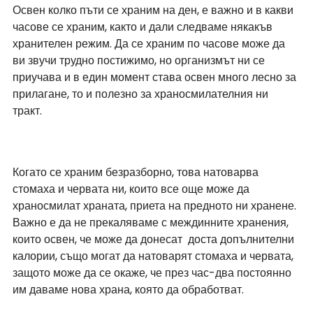
Освен колко пъти се храним на ден, е важно и в какви 
часове се храним, както и дали следваме някакъв 
хранителен режим. Да се храним по часове може да 
ви звучи трудно постижимо, но организмът ни се 
приучава и в един момент става освен много лесно за 
прилагане, то и полезно за храносмилателния ни 
тракт. 
Когато се храним безразборно, това натоварва 
стомаха и червата ни, които все още може да 
храносмилат храната, приета на предното ни хранене. 
Важно е да не прекаляваме с междинните хранения, 
които освен, че може да донесат  доста допълнителни 
калории, също могат да натоварят стомаха и червата, 
защото може да се окаже, че през час-два постоянно 
им даваме нова храна, която да обработват.