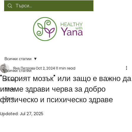
Всички статии
Яна Петрова
Oct 2, 2024
11 min read
Всички статии
"Вторият мозък" или защо е важно да
Мъже
имаме здрави черва за добро
Жени
физическо и психическо здраве
Деца
Updated:
Jul 27, 2025