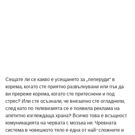
Сещате ли се какво е усещането за „пеперуди“ в 
корема, когато сте приятно развълнувани или пък да 
ви пререже корема, когато сте притеснени и под 
стрес? Или сте осъзнали, че внезапно сте огладнели, 
след като по телевизията се е появила реклама на 
апетитно изглеждаща храна? Всичко това е всъщност 
комуникацията на червата с мозъка ни. Чревната 
система в човешкото тяло е една от най-сложните и 