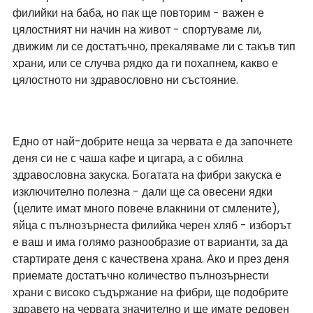
филийки на баба, но пак ще повторим - важен е 
цялостният ни начин на живот - спортуваме ли, 
движим ли се достатъчно, прекаляваме ли с такъв тип 
храни, или се случва рядко да ги похапнем, какво е 
цялостното ни здравословно ни състояние.  
Едно от най-добрите неща за червата е да започнете 
деня си не с чаша кафе и цигара, а с обилна 
здравословна закуска. Богатата на фибри закуска е 
изключително полезна - дали ще са овесени ядки 
(целите имат много повече влакнини от смлените), 
яйца с пълнозърнеста филийка черен хляб - изборът 
е ваш и има голямо разнообразие от варианти, за да 
стартирате деня с качествена храна. Ако и през деня 
приемате достатъчно количество пълнозърнести 
храни с високо съдържание на фибри, ще подобрите 
здравето на червата значително и ще имате редовен 