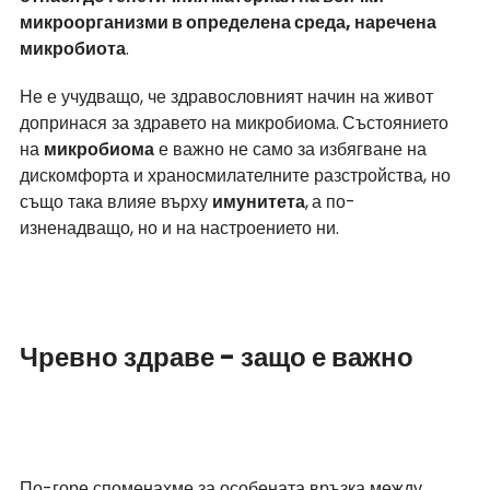
микроорганизми в определена среда, наречена 
микробиота
.
Не е учудващо, че здравословният начин на живот 
допринася за здравето на микробиома.
Състоянието 
на 
микробиома
 е важно не само за избягване на 
дискомфорта и храносмилателните разстройства, но 
също така влияе върху 
имунитета
,
а по-
изненадващо, но и на настроението ни. 
Чревно здраве - защо е важно
По-горе споменахме за особената връзка между 