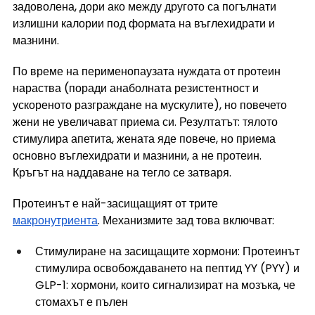
задоволена, дори ако между другото са погълнати 
излишни калории под формата на въглехидрати и 
мазнини.
По време на перименопаузата нуждата от протеин 
нараства (поради анаболната резистентност и 
ускореното разграждане на мускулите), но повечето 
жени не увеличават приема си. Резултатът: тялото 
стимулира апетита, жената яде повече, но приема 
основно въглехидрати и мазнини, а не протеин. 
Кръгът на наддаване на тегло се затваря.
Протеинът е най-засищащият от трите 
макронутриента
. Механизмите зад това включват:
Стимулиране на засищащите хормони: Протеинът 
стимулира освобождаването на пептид YY (PYY) и 
GLP-1: хормони, които сигнализират на мозъка, че 
стомахът е пълен