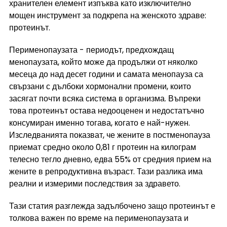
хранителен елемент изпъква като изключително 
мощен инструмент за подкрепа на женското здраве: 
протеинът.
Перименопаузата - периодът, предхождащ 
менопаузата, който може да продължи от няколко 
месеца до над десет години и самата менопауза са 
свързани с дълбоки хормонални промени, които 
засягат почти всяка система в организма. Въпреки 
това протеинът остава недооценен и недостатъчно 
консумиран именно тогава, когато е най-нужен. 
Изследванията показват, че жените в постменопауза 
приемат средно около 0,81 г протеин на килограм 
телесно тегло дневно, едва 55% от средния прием на 
жените в репродуктивна възраст. Тази разлика има 
реални и измерими последствия за здравето.
Тази статия разглежда задълбочено защо протеинът е 
толкова важен по време на перименопаузата и 