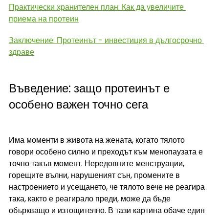
Практически хранителен план: Как да увеличите 
приема на протеин
Заключение: Протеинът - инвестиция в дългосрочно 
здраве
Въведение: защо протеинът е 
особено важен точно сега
Има моменти в живота на жената, когато тялото 
говори особено силно и преходът към менопаузата е 
точно такъв момент. Нередовните менструации, 
горещите вълни, нарушеният сън, промените в 
настроението и усещането, че тялото вече не реагира 
така, както е реагирало преди, може да бъде 
объркващо и изтощително. В тази картина обаче един 