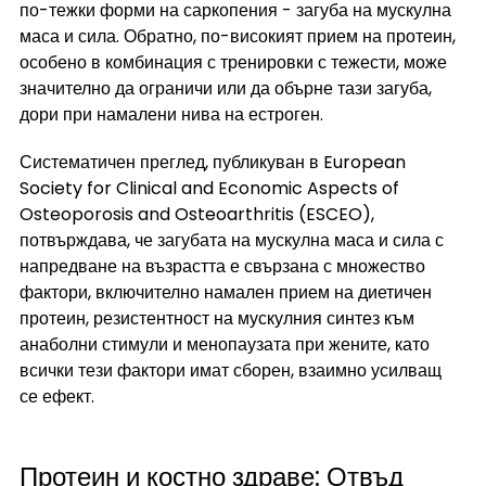
по-тежки форми на саркопения - загуба на мускулна 
маса и сила. Обратно, по-високият прием на протеин, 
особено в комбинация с тренировки с тежести, може 
значително да ограничи или да обърне тази загуба, 
дори при намалени нива на естроген.
Систематичен преглед, публикуван в European 
Society for Clinical and Economic Aspects of 
Osteoporosis and Osteoarthritis (ESCEO), 
потвърждава, че загубата на мускулна маса и сила с 
напредване на възрастта е свързана с множество 
фактори, включително намален прием на диетичен 
протеин, резистентност на мускулния синтез към 
анаболни стимули и менопаузата при жените, като 
всички тези фактори имат сборен, взаимно усилващ 
се ефект.
Протеин и костно здраве: Отвъд 