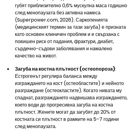
губят приблизително 0,6% мускулна маса годишно 
след менопаузата без активна намеса 
(
Superpower.com
, 2026). Саркопенията 
(медицинският термин за тази загуба) е призната 
като основен клиничен проблем и е свързана с 
повишен риск от падания, фрактури, диабет, 
сърдечно-съдови заболявания и намалено 
качество на живот.
Загуба на костна плътност (остеопороза)
: 
Естрогенът регулира баланса между 
изграждането на кост (остеобластите) и нейното 
разграждане (остеокластите). Когато нивата му 
спаднат, разграждането надвишава изграждането, 
което води до прогресивна загуба на костна 
плътност. Жените могат да загубят до 20% от 
костната си плътност в рамките на 5–7 години 
след менопаузата.