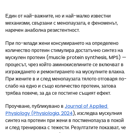
Един от най-важните, но и най-малко известни 
механизми, свързани с менопаузата, е феноменът, 
наречен анаболна резистентност.
При по-млади жени консумирането на определено 
количество протеин стимулира достатъчно синтез на 
мускулен протеин (muscle protein synthesis, MPS) — 
процесът, чрез който аминокиселините се включват в 
изграждането и ремонтирането на мускулните влакна. 
При жените в и след менопаузата тялото отговаря по-
слабо на едно и също количество протеин, затова 
трябва повече, за да се постигне същият ефект.
Проучване, публикувано в 
Journal of Applied 
Physiology (Physiologia, 2024
), изследва мускулния 
синтез на протеин при жени в постменопауза в покой 
и след тренировка с тежести. Резултатите показват, че 