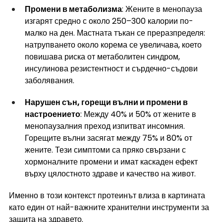
Промени в метаболизма
: Жените в менопауза 
изгарят средно с около 250–300 калории по-
малко на ден. Мастната тъкан се преразпределя: 
натрупването около корема се увеличава, което 
повишава риска от метаболитен синдром, 
инсулинова резистентност и сърдечно-съдови 
заболявания.
Нарушен сън, горещи вълни и промени в 
настроението
: Между 40% и 50% от жените в 
менопаузалния преход изпитват инсомния. 
Горещите вълни засягат между 75% и 80% от 
жените. Тези симптоми са пряко свързани с 
хормоналните промени и имат каскаден ефект 
върху цялостното здраве и качество на живот.
Именно в този контекст протеинът влиза в картината 
като един от най-важните хранителни инструменти за 
защита на здравето.