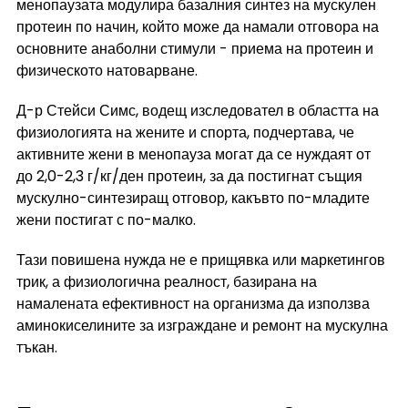
менопаузата модулира базалния синтез на мускулен 
протеин по начин, който може да намали отговора на 
основните анаболни стимули - приема на протеин и 
физическото натоварване.
Д-р Стейси Симс, водещ изследовател в областта на 
физиологията на жените и спорта, подчертава, че 
активните жени в менопауза могат да се нуждаят от 
до 2,0-2,3 г/кг/ден протеин, за да постигнат същия 
мускулно-синтезиращ отговор, какъвто по-младите 
жени постигат с по-малко.
Тази повишена нужда не е прищявка или маркетингов 
трик, а физиологична реалност, базирана на 
намалената ефективност на организма да използва 
аминокиселините за изграждане и ремонт на мускулна 
тъкан.