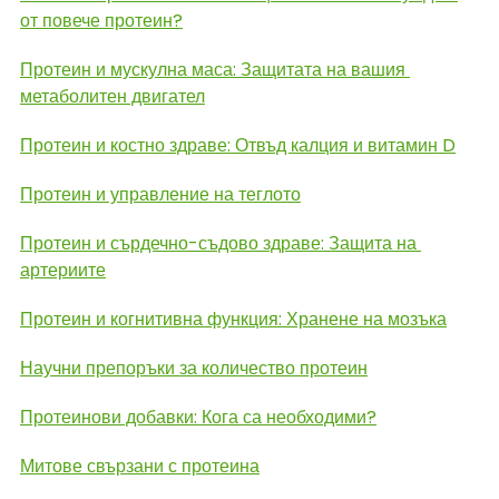
от повече протеин?
Протеин и мускулна маса: Защитата на вашия 
метаболитен двигател
Протеин и костно здраве: Отвъд калция и витамин D
Протеин и управление на теглото
Протеин и сърдечно-съдово здраве: Защита на 
артериите
Протеин и когнитивна функция: Хранене на мозъка
Научни препоръки за количество протеин
Протеинови добавки: Кога са необходими?
Митове свързани с протеина