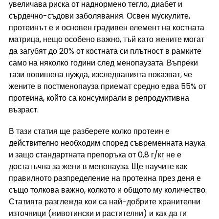
увеличава риска от наднормено тегло, диабет и 
сърдечно-съдови заболявания. Освен мускулите, 
протеинът е и основен градивен елемент на костната 
матрица, нещо особено важно, тъй като жените могат 
да загубят до 20% от костната си плътност в рамките 
само на няколко години след менопаузата. Въпреки 
тази повишена нужда, изследванията показват, че 
жените в постменопауза приемат средно едва 55% от 
протеина, който са консумирали в репродуктивна 
възраст.
В тази статия ще разберете колко протеин е 
действително необходим според съвременната наука 
и защо стандартната препоръка от 0,8 г/кг не е 
достатъчна за жени в менопауза. Ще научите как 
правилното разпределение на протеина през деня е 
също толкова важно, колкото и общото му количество. 
Статията разглежда кои са най-добрите хранителни 
източници (животински и растителни) и как да ги 