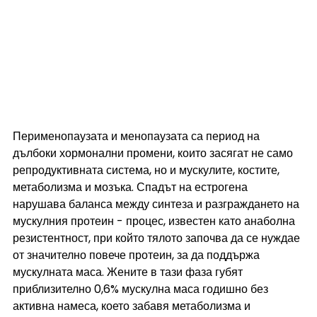
Перименопаузата и менопаузата са период на 
дълбоки хормонални промени, които засягат не само 
репродуктивната система, но и мускулите, костите, 
метаболизма и мозъка. Спадът на естрогена 
нарушава баланса между синтеза и разграждането на 
мускулния протеин - процес, известен като анаболна 
резистентност, при който тялото започва да се нуждае 
от значително повече протеин, за да поддържа 
мускулната маса. Жените в тази фаза губят 
приблизително 0,6% мускулна маса годишно без 
активна намеса, което забавя метаболизма и 