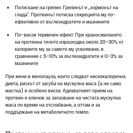
Потискане на грелин: Грелинът е „хормонът на 
глада". Протеинът потиска секрецията му по-
ефективно от въглехидратите и мазнините
По-висок термичен ефект: При храносмилането 
на протеина тялото изразходва около 20–30% от 
калориите му за самото му усвояване, в 
сравнение с 5–10% за въглехидратите и 0–3% за 
мазнините
При жени в менопауза, които следват нискокалорична 
диета, рискът от загуба на мускулна маса (а не само 
мастна) е особено висок. Адекватният прием на 
протеин е ключов за запазване на чистата мускулна 
маса по време на отслабване, а оттам и за 
поддържане на метаболитното темпо.