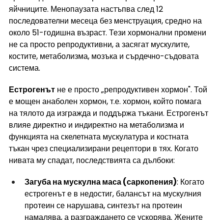
яйчниците. Менопаузата настъпва след 12 
последователни месеца без менструация, средно на 
около 51-годишна възраст. Тези хормонални промени 
не са просто репродуктивни, а засягат мускулите, 
костите, метаболизма, мозъка и сърдечно-съдовата 
система.
Естрогенът
 не е просто „репродуктивен хормон". Той 
е мощен анаболен хормон, т.е. хормон, който помага 
на тялото да изгражда и поддържа тъкани. Естрогенът 
влияе директно и индиректно на метаболизма и 
функцията на скелетната мускулатура и костната 
тъкан чрез специализирани рецептори в тях. Когато 
нивата му спадат, последствията са дълбоки:
Загуба на мускулна маса (саркопения)
: Когато 
естрогенът е в недостиг, балансът на мускулния 
протеин се нарушава, синтезът на протеин 
намалява, а разграждането се ускорява. Жените 