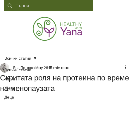
Всички статии
Яна Петрова
May 26
15 min read
Всички статии
Скритата роля на протеина по време
Мъже
на менопаузата
Жени
Деца