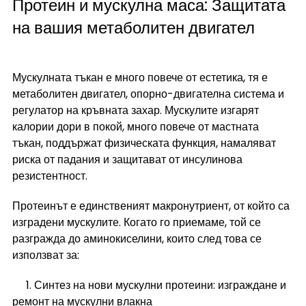
Протеин и мускулна маса: Защитата 
на вашия метаболитен двигател
Мускулната тъкан е много повече от естетика, тя е 
метаболитен двигател, опорно-двигателна система и 
регулатор на кръвната захар. Мускулите изгарят 
калории дори в покой, много повече от мастната 
тъкан, поддържат физическата функция, намаляват 
риска от падания и защитават от инсулинова 
резистентност.
Протеинът е единственият макронутриент, от който са 
изградени мускулите. Когато го приемаме, той се 
разгражда до аминокиселини, които след това се 
използват за:
     1. Синтез на нови мускулни протеини: изграждане и 
ремонт на мускулни влакна