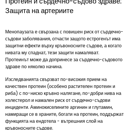
Протеин и сърдечно-съдово здраве: 
Защита на артериите
Менопаузата е свързана с повишен риск от сърдечно-
съдови заболявания, отчасти защото естрогенът има 
защитни ефекти върху кръвоносните съдове, а когато 
нивата му спаднат, тези защити намаляват. 
Протеинът може да допринесе за сърдечно-съдовото 
здраве по няколко начина.
Изследванията свързват по-високия прием на 
качествен протеин (особено растителен протеин и 
риба) с по-ниско кръвно налягане, по-добри нива на 
холестерол и намален риск от сърдечно-съдови 
инциденти. Аминокиселините аргинин и глутамин, 
намиращи се в храните, богати на протеин, поддържат 
функцията на ендотела - вътрешния слой на 
кръвоносните съдове.