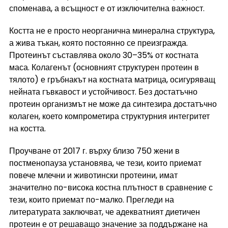
споменава, а всъщност е от изключителна важност.
Костта не е просто неорганична минерална структура, 
а жива тъкан, която постоянно се преизгражда. 
Протеинът съставлява около 30–35% от костната 
маса. Колагенът (основният структурен протеин в 
тялото) е гръбнакът на костната матрица, осигуряващ 
нейната гъвкавост и устойчивост. Без достатъчно 
протеин организмът не може да синтезира достатъчно 
колаген, което компрометира структурния интегритет 
на костта.
Проучване от 2017 г. върху близо 750 жени в 
постменопауза установява, че тези, които приемат 
повече млечни и животински протеини, имат 
значително по-висока костна плътност в сравнение с 
тези, които приемат по-малко. Прегледи на 
литературата заключват, че адекватният диетичен 
протеин е от решаващо значение за поддържане на 