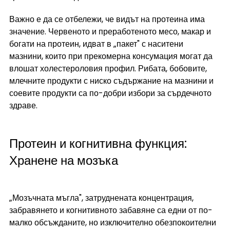
Важно е да се отбележи, че видът на протеина има 
значение. Червеното и преработеното месо, макар и 
богати на протеин, идват в „пакет" с наситени 
мазнини, които при прекомерна консумация могат да 
влошат холестероловия профил. Рибата, бобовите, 
млечните продукти с ниско съдържание на мазнини и 
соевите продукти са по-добри избори за сърдечното 
здраве.
Протеин и когнитивна функция: 
Хранене на мозъка
„Мозъчната мъгла", затруднената концентрация, 
забравянето и когнитивното забавяне са едни от по-
малко обсъжданите, но изключително обезпокоителни 