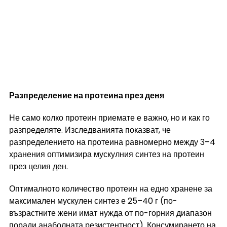
Разпределение на протеина през деня
Не само колко протеин приемате е важно, но и как го 
разпределяте. Изследванията показват, че 
разпределението на протеина равномерно между 3–4 
хранения оптимизира мускулния синтез на протеин 
през целия ден.
Оптималното количество протеин на едно хранене за 
максимален мускулен синтез е 25–40 г (по-
възрастните жени имат нужда от по-горния диапазон 
поради анаболната резистентност). Консумирането на 