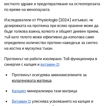
костното здраве и предотвратяване на остеопорозата 
по време на менопаузата.
Изследователи от Physiologia (2024) изтъкват, че 
дозировката на протеина при всяко хранене може да 
бъде толкова важна, колкото и общият дневен прием, 
тъй като тялото може ефективно да използва само 
определено количество протеин наведнъж за синтез 
на костна и мускулна тъкан.
Протеинът не работи изолирано. Той функционира в 
синергия с калция и 
витамин D
:
Протеинът осигурява аминокиселините за 
колагеновата матрица
Калцият
 минерализира тази матрица
Витамин D
 улеснява усвояването на калция и 