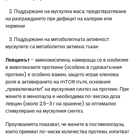
   2. Поддържане на мускулна маса: предотвратяване 
на разграждането при дефицит на калории или 
хормони
   3. Поддържане на метаболитната активност: 
мускулите са метаболитно активна тъкан
Левцинът
 - аминокиселина, намираща се в изобилие 
в животинските протеини (особено в суроватъчния 
протеин) е особено важен, защото играе ключова 
роля в активирането на mTOR пътя, основния 
„превключвател" на мускулния синтез на протеин. При 
жените в менопауза е необходима по-висока доза 
левцин (около 2,5–3 г на хранене) за оптимално 
стимулиране на мускулния синтез.
Проучванията показват, че жените в постменопауза, 
които приемат по-ниски количества протеин, изпитват 