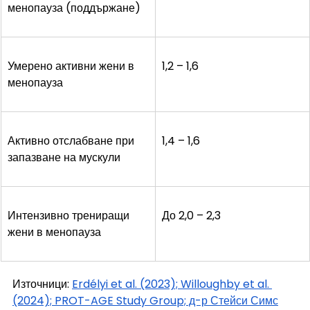
менопауза (поддържане)
Умерено активни жени в 
1,2 – 1,6
менопауза
Активно отслабване при 
1,4 – 1,6
запазване на мускули
Интензивно трениращи 
До 2,0 – 2,3
жени в менопауза
Източници: 
Erdélyi et al. (2023); Willoughby et al. 
(2024); PROT-AGE Study Group; д-р Стейси Симс