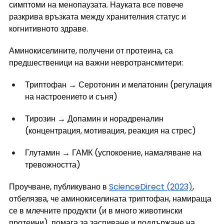
симптоми на менопаузата. Науката все повече 
разкрива връзката между хранителния статус и 
когнитивното здраве.
Аминокиселините, получени от протеина, са 
предшественици на важни невротрансмитери:
Триптофан → Серотонин и мелатонин (регулация 
на настроението и съня)
Тирозин → Допамин и норадреналин 
(концентрация, мотивация, реакция на стрес)
Глутамин → ГАМК (успокоение, намаляване на 
тревожността)
Проучване, публикувано в 
ScienceDirect (2023)
, 
отбелязва, че аминокиселината триптофан, намираща 
се в млечните продукти (и в много животински 
протеини), помага за заспиване и поддържане на 