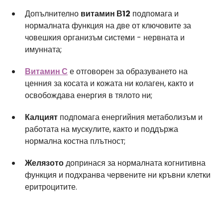
Допълнително 
витамин В12
 подпомага и 
нормалната функция на две от ключовите за 
човешкия организъм системи - нервната и 
имунната;
Витамин С
 е отговорен за образуването на 
ценния за косата и кожата ни колаген, както и 
освобождава енергия в тялото ни;
Калцият
 подпомага енергийния метаболизъм и 
работата на мускулите, както и поддържа 
нормална костна плътност;
Желязото
 допринася за нормалната когнитивна 
функция и подхранва червените ни кръвни клетки 
еритроцитите.