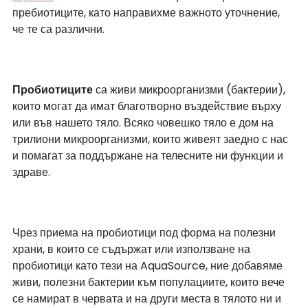
пребиотиците, като направихме важното уточнение, 
че те са различни.
Пробиотиците
 са живи микроорганизми (бактерии), 
които могат да имат благотворно въздействие върху 
или във нашето тяло. Всяко човешко тяло е дом на 
трилиони микроорганизми, които живеят заедно с нас 
и помагат за поддържане на телесните ни функции и 
здраве.
Чрез приема на пробиотици под форма на полезни 
храни, в които се съдържат или използване на 
пробиотици като тези на AquaSource, ние добавяме 
живи, полезни бактерии към популациите, които вече 
се намират в червата и на други места в тялото ни и 