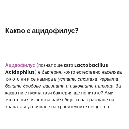
Какво е ацидофилус?
Ацидофилус
 (познат още като 
Lactobacillus 
Acidophilus
) е бактерия, която естествено населява 
тялото ни и се намира в
 устата, стомаха, червата, 
белите дробове, вагината и пикочните пътища
. За 
какво ни е нужна тази бактерия ще попитате? Ами 
тялото ни я използва най-общо за разграждане на 
храната и усвояване на хранителните вещества.