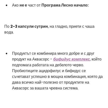
Ако 
не е
 част от 
Програма Лесно начало:
По 
2-3 капсули сутрин
, на гладно, приети с чаша 
вода.
Продуктът се комбинира много добре и с друг 
продукт на Аквасорс -
бифидус комплекс
, който 
подпомага работата на дебелото черво. 
Пробиотиците ацидофилус и бифидус се 
съчетават успешно в мощна комбинация, която да 
дава всичко най-полезно от продуктите на 
Аквасорс за вашата чревна система.