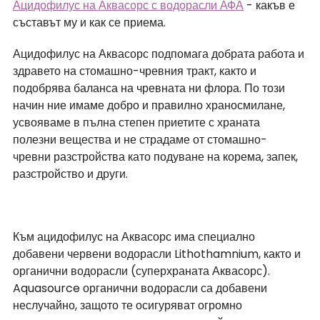
Ацидофилус на Аквасорс с водорасли АФА
 - какъв е 
съставът му и как се приема.
Ацидофилус на Аквасорс подпомага добрата работа и 
здравето на стомашно-чревния тракт, както и 
подобрява баланса на чревната ни флора. По този 
начин ние имаме добро и правилно храносмилане, 
усвояваме в пълна степен приетите с храната 
полезни вещества и не страдаме от стомашно-
чревни разстройства като подуване на корема, запек, 
разстройство и други.
Към ацидофилус на Аквасорс има специално 
добавени червени водорасли Lithothamnium, както и 
органични водорасли (суперхраната Аквасорс). 
Aquasource органични водорасли са добавени 
неслучайно, защото те осигуряват огромно 