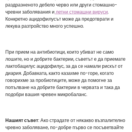
раздразненото дебело черво или други стомашно-
чревни заболявания и
 летни стомашни вируси
. 
Конкретно ацидофилусът може да предотврати и 
лекува разтройство много успешно.
При прием на антибиотици, които убиват не само 
лошите, но и добрите бактерии, съветът е да приемате 
лактобацилус ацидофилус, за да се намали рискът от 
диария. Добавката, както казахме по-горе, когато 
говорихме за пробиотиците, може да помогне за 
попълване на добрите бактерии в червата и така да 
подобри вашия чревен микробаланс.
Нашият съвет
: Ако страдате от някакво възпалително 
чревно заболяване, по-добре първо се посъветвайте 