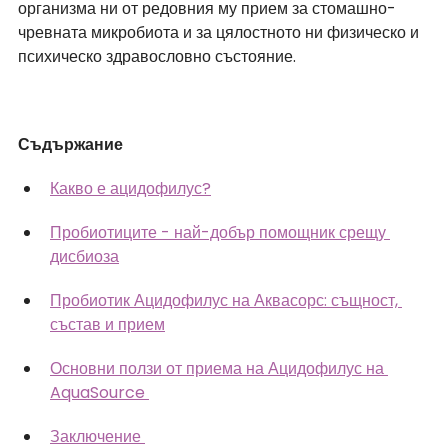
организма ни от редовния му прием за стомашно-
чревната микробиота и за цялостното ни физическо и 
психическо здравословно състояние.
Съдържание
Какво е ацидофилус?
Пробиотиците - най-добър помощник срещу 
дисбиоза
Пробиотик Ацидофилус на Аквасорс: същност, 
състав и прием
Основни ползи от приема на Ацидофилус на 
AquaSource 
Заключение 