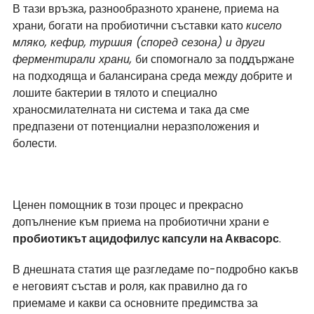
В тази връзка, разнообразното хранене, приема на 
храни, богати на пробиотични съставки като 
кисело 
мляко, кефир, туршия (според сезона) и други 
ферментирали храни, 
би спомогнало за поддържане 
на подходяща и балансирана среда между добрите и 
лошите бактерии в тялото и специално 
храносмилателната ни система и така да сме 
предпазени от потенциални неразположения и 
болести.
Ценен помощник в този процес и прекрасно 
допълнение към приема на пробиотични храни е 
пробиотикът ацидофилус капсули на Аквасорс
.
В днешната статия ще разгледаме по-подробно какъв 
е неговият състав и роля, как правилно да го 
приемаме и какви са основните предимства за 