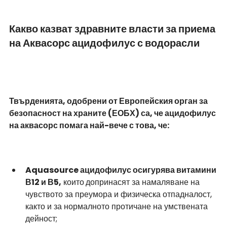
Какво казват здравните власти за приема 
на Аквасорс ацидофилус с водорасли
Твърденията, одобрени от Европейския орган за 
безопасност на храните (ЕОБХ) са, че ацидофилус 
на аквасорс помага най-вече с това, че:
Aquasource ацидофилус осигурява витамини 
В12 и В5,
 които
допринасят за намаляване на 
чувството за преумора и физическа отпадналост, 
както и за нормалното протичане на умствената 
дейност;