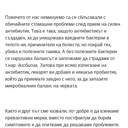
Повечето от нас неминуемо са се сблъсквали с 
обичайните стомашни проблеми след прием на силен 
антибиотик. Това е така, защото антибиотикът е 
създаден, за да унищожава вредните бактерии в 
тялото ни, причинители на болести, но покрай тях, 
убива и полезните такива. А без полезните бактерии 
се нарушава балансът и започваме да страдаме от 
т.нар. 
дисбиоза. 
Затова при всяко изписване на 
антибиотик, лекарят ви добавя и някакъв пробиотик, 
който да приемате заедно с него, за да запазите 
микробиалния баланс на червата.
Както и друг път сме казвали, по-добре е да вземаме 
превантивни мерки, вместо постфактум да борим 
симптомите и да опитваме да решаваме проблемите. 