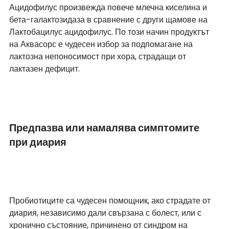
Ацидофилус произвежда повече млечна киселина и 
бета-галактозидаза в сравнение с други щамове на 
Лактобацилус ацидофилус. По този начин продуктът 
на Аквасорс е чудесен избор за подпомагане на 
лактозна непоносимост при хора, страдащи от 
лактазен дефицит.
Предпазва или намалява симптомите 
при диария
Пробиотиците са чудесен помощник, ако страдате от 
диария, независимо дали свързана с болест, или с 
хронично състояние, причинено от синдром на 