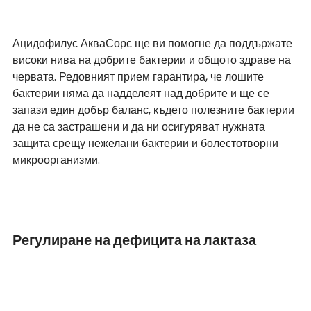
Ацидофилус АкваСорс ще ви помогне да поддържате 
високи нива на добрите бактерии и общото здраве на 
червата. Редовният прием гарантира, че лошите 
бактерии няма да надделеят над добрите и ще се 
запази един добър баланс, където полезните бактерии 
да не са застрашени и да ни осигуряват нужната 
защита срещу нежелани бактерии и болестотворни 
микроорганизми.
Регулиране на дефицита на лактаза