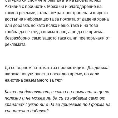
Сигурно си спомняте рекламата на кисело мляко 
Активия с пробиотик. Може би и благодарение на 
такива реклами, става по-разпространена и широко 
достъпна информацията за ползата от дадена храна 
или добавка, но като всяко нещо, така и на това 
трябва да се гледа внимателно, а не да се приема 
безразборно, само защото така са ни препоръчали от 
рекламата.
Да се върнем на темата за пробиотиците. Да, добиха 
широка популярност в последно време, но дали 
наистина знаем много за тях?
Какво представляват, с какво ни помагат, защо са 
полезни и не можем ли да си ги набавим само от 
храната? Нужно ли е да ги приемаме под форма на 
хранителна добавка?