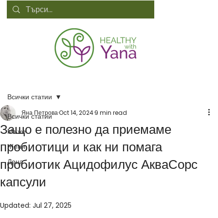
Всички статии
Яна Петрова
Oct 14, 2024
9 min read
Всички статии
Защо е полезно да приемаме
Мъже
пробиотици и как ни помага
Жени
пробиотик Ацидофилус АкваСорс
Деца
капсули
Updated:
Jul 27, 2025