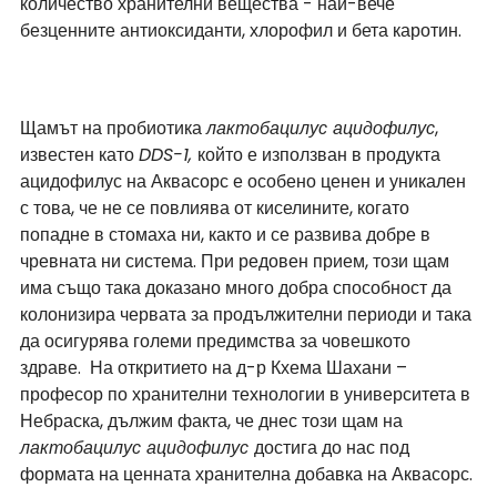
количество хранителни вещества - най-вече 
безценните антиоксиданти, хлорофил и бета каротин.
Щамът на пробиотика 
лактобацилус ацидофилус
, 
известен като 
DDS-1, 
който е използван в продукта 
ацидофилус на Аквасорс е особено ценен и уникален 
с това, че не се повлиява от киселините, когато 
попадне в стомаха ни, както и се развива добре в 
чревната ни система. При редовен прием, този щам 
има също така доказано много добра способност да 
колонизира червата за продължителни периоди и така 
да осигурява големи предимства за човешкото 
здраве.  На откритието на д-р Кхема Шахани – 
професор по хранителни технологии в университета в 
Небраска, дължим факта, че днес този щам на 
лактобацилус ацидофилус 
достига до нас под 
формата на ценната хранителна добавка на Аквасорс.