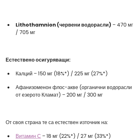
Lithothamnion (червени водорасли)
 – 470 мг 
/ 705 мг
Естествено осигуряващи:
Калций – 150 мг (18%*) / 225 мг (27%*)
Афанизоменон флос-акве (органични водорасли 
от езерото Кламат) – 200 мг / 300 мг
От своя страна те са естествен източник на:
Витамин С
 – 18 мг (22%*) / 27 мг (33%*)