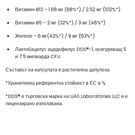
Витамин B12 – 1.68 мг (68%*) / 2.52 мг (102%*)
Витамин B5 – 2 мг (32%*) / 3 мг (48%*)
Желязо – 6 мг(42%*) / 9 мг (63%*)
Лактобацилус ацидофилус DDS®-1, осигуряващ 5 
и 7.5 милиарда CFU
Съставът на капсулата е растителна целулоза.
*Хранителна референтна стойност в ЕС в %
*DDS® е търговска марка на UAS Laboratories LLC и е 
лицензирано използвана.