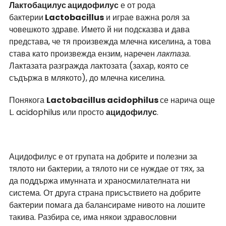
Лактобацилус ацидофилус
 е от рода 
бактерии
 Lactobacillus
 и играе важна роля за 
човешкото здраве. Името й ни подсказва и дава 
представа, че тя произвежда млечна киселина, а това 
става като произвежда ензим, наречен 
лактаза
. 
Лактазата разгражда лактозата (захар, която се 
съдържа в млякото), до млечна киселина.
Понякога 
Lactobacillus acidophilus 
се нарича още 
L. acidophilus или просто 
ацидофилус
.
Ацидофилус е от групата на добрите и полезни за 
тялото ни бактерии, а тялото ни се нуждае от тях, за 
да поддържа имунната и храносмилателната ни 
система. От друга страна присъствието на добрите 
бактерии помага да балансираме нивото на лошите 
такива. Разбира се, има някои здравословни 